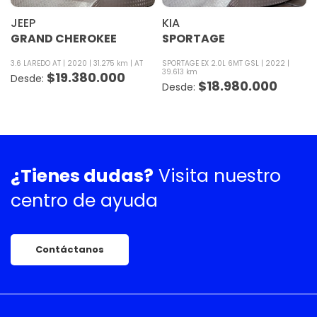
JEEP
KIA
GRAND CHEROKEE
SPORTAGE
3.6 LAREDO AT
2020
31.275 km
AT
SPORTAGE EX 2.0L 6MT GSL
2022
39.613 km
$
19.380.000
$
18.980.000
¿Tienes dudas?
Visita nuestro
centro de ayuda
Contáctanos