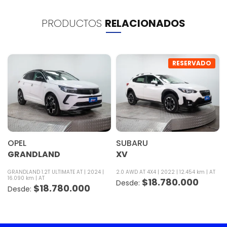
PRODUCTOS
RELACIONADOS
RESERVADO
OPEL
SUBARU
GRANDLAND
XV
GRANDLAND 1.2T ULTIMATE AT
2024
2.0 AWD AT 4X4
2022
12.454 km
AT
16.090 km
AT
$
18.780.000
$
18.780.000