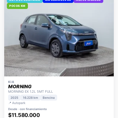
AUTO DE COMPAÑÍA
KIA SEMINUEVOS
NUEVO INGRESO
POCOS KM
KIA
MORNING
MORNING EX 1.2L 5MT FULL
2025
16.228 km
Bencina
📍 Autopark
Desde · con financiamiento