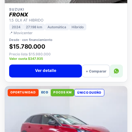
SUZUKI
FRONX
1.5 GLX AT HIBRIDO
2024
27.198 km
Automática
Híbrido
📍 Movicenter
Desde · con financiamiento
$15.780.000
Precio lista $15.980.000
Valor cuota $347.935
Ver detalle
+ Comparar
OPORTUNIDAD
ECO
POCOS KM
ÚNICO DUEÑO