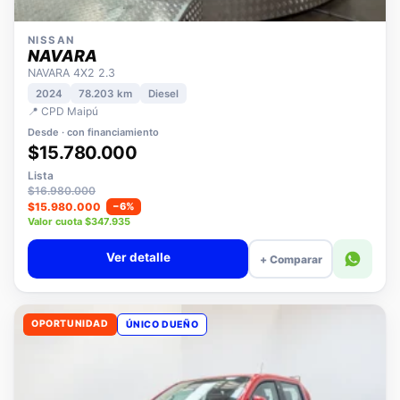
NISSAN
NAVARA
NAVARA 4X2 2.3
2024
78.203 km
Diesel
📍 CPD Maipú
Desde · con financiamiento
$15.780.000
Lista
$16.980.000
$15.980.000
−6%
Valor cuota $347.935
Ver detalle
+ Comparar
OPORTUNIDAD
ÚNICO DUEÑO