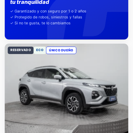
Nuestra garantía,
tu tranquilidad
✓ Garantizado y con seguro por 1 o 2 años
✓ Protegido de robos, siniestros y fallas
✓ Si no te gusta, te lo cambiamos
RESERVADO
ECO
ÚNICO DUEÑO