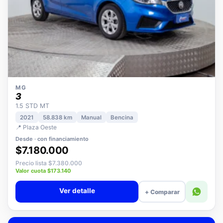
MG
3
1.5 STD MT
2021
58.838 km
Manual
Bencina
📍 Plaza Oeste
Desde · con financiamiento
$7.180.000
Precio lista $7.380.000
Valor cuota $173.140
Ver detalle
+ Comparar