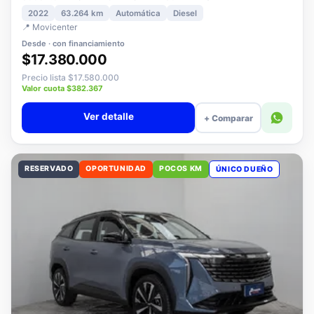
3008 1.5 ALLURE PACK BLUEHDI 130 AT DIESEL
2022
63.264 km
Automática
Diesel
📍 Movicenter
Desde · con financiamiento
$17.380.000
Precio lista $17.580.000
Valor cuota $382.367
Ver detalle
+ Comparar
RESERVADO
OPORTUNIDAD
POCOS KM
ÚNICO DUEÑO