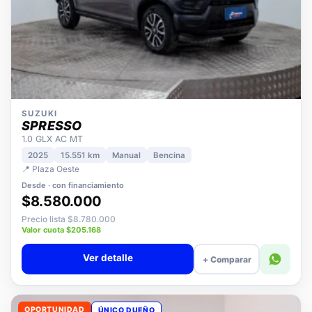
SUZUKI
SPRESSO
1.0 GLX AC MT
2025
15.551 km
Manual
Bencina
📍 Plaza Oeste
Desde · con financiamiento
$8.580.000
Precio lista $8.780.000
Valor cuota $205.168
Ver detalle
+ Comparar