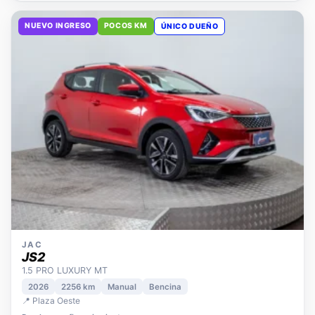
NUEVO INGRESO
POCOS KM
ÚNICO DUEÑO
JAC
JS2
1.5 PRO LUXURY MT
2026
2256 km
Manual
Bencina
📍 Plaza Oeste