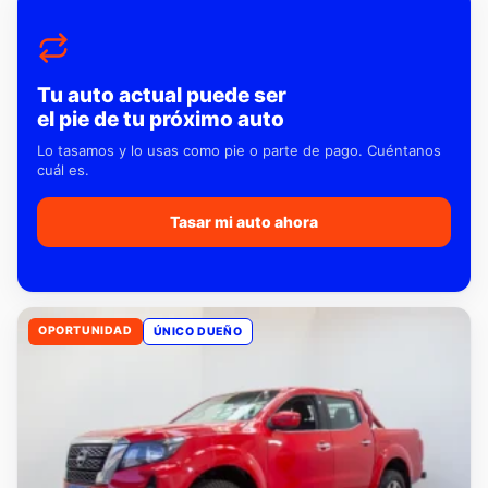
Tu auto actual puede ser
el pie de tu próximo auto
Lo tasamos y lo usas como pie o parte de pago. Cuéntanos
cuál es.
Tasar mi auto ahora
OPORTUNIDAD
ÚNICO DUEÑO