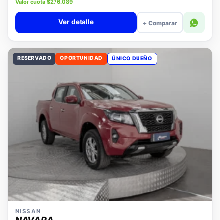
Precio lista $11.880.000
Valor cuota $276.089
Ver detalle
+ Comparar
RESERVADO
OPORTUNIDAD
ÚNICO DUEÑO