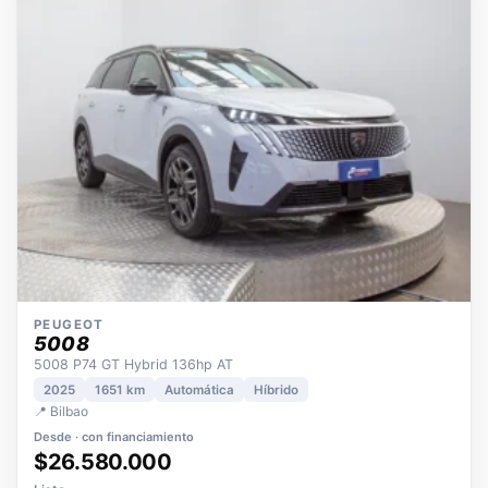
OPORTUNIDAD
ECO
POCOS KM
ÚNICO DUEÑO
PEUGEOT
5008
5008 P74 GT Hybrid 136hp AT
2025
1651 km
Automática
Híbrido
📍 Bilbao
Desde · con financiamiento
$26.580.000