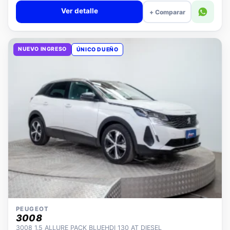
Ver detalle
+ Comparar
NUEVO INGRESO
ÚNICO DUEÑO
PEUGEOT
3008