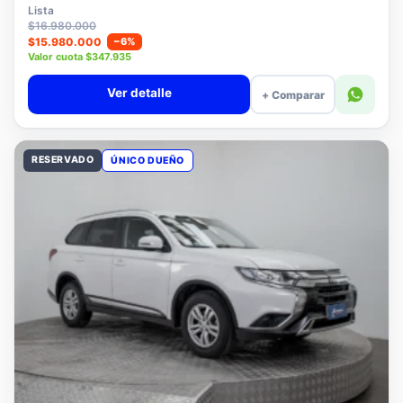
$15.780.000
Lista
$16.980.000
$15.980.000
−6%
Valor cuota $347.935
Ver detalle
+ Comparar
RESERVADO
ÚNICO DUEÑO