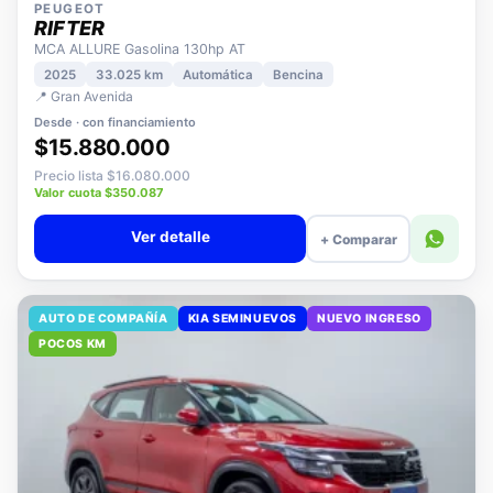
PEUGEOT
RIFTER
MCA ALLURE Gasolina 130hp AT
2025
33.025 km
Automática
Bencina
📍 Gran Avenida
Desde · con financiamiento
$15.880.000
Precio lista $16.080.000
Valor cuota $350.087
Ver detalle
+ Comparar
AUTO DE COMPAÑÍA
KIA SEMINUEVOS
NUEVO INGRESO
POCOS KM