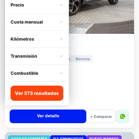
Precio
Cuota mensual
Kilómetros
MG
HS
1.5T DCT TROPHY
Transmisión
2024
11.278 km
Automática
Bencina
📍 Irarrázaval
Desde · con financiamiento
Combustible
$11.680.000
Lista
Ver 373 resultados
$13.180.000
$12.680.000
−4%
Valor cuota $276.089
Ver detalle
+ Comparar