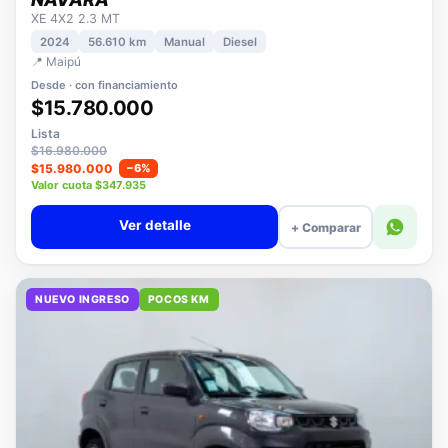
NISSAN
NAVARA
XE 4X2 2.3 MT
2024
56.610 km
Manual
Diesel
📍 Maipú
Desde · con financiamiento
$15.780.000
Lista
$16.980.000
$15.980.000
−6%
Valor cuota $347.935
Ver detalle
+ Comparar
NUEVO INGRESO
POCOS KM