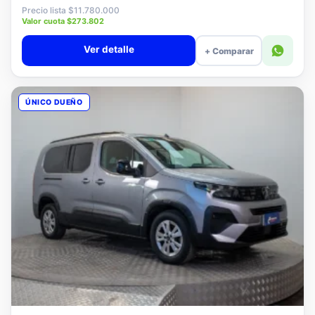
$11.580.000
Precio lista $11.780.000
Valor cuota $273.802
Ver detalle
+ Comparar
ÚNICO DUEÑO