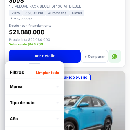
PEUGEOT
3008
1.5 ALLURE PACK BLUEHDI 130 AT DIESEL
2025
35.032 km
Automática
Diesel
📍 Movicenter
Desde · con financiamiento
$21.880.000
Precio lista $22.080.000
Valor cuota $479.206
Ver detalle
+ Comparar
Filtros
Limpiar todo
OPORTUNIDAD
POCOS KM
ÚNICO DUEÑO
Marca
Tipo de auto
Año