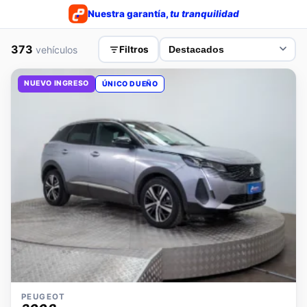
Nuestra garantía,
tu tranquilidad
373
vehículos
Filtros
NUEVO INGRESO
ÚNICO DUEÑO