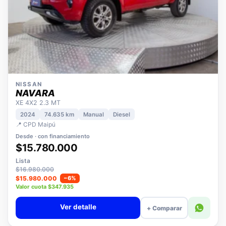
NISSAN
NAVARA
XE 4X2 2.3 MT
2024
74.635 km
Manual
Diesel
📍 CPD Maipú
Desde · con financiamiento
$15.780.000
Lista
$16.980.000
$15.980.000
−6%
Valor cuota $347.935
Ver detalle
+ Comparar