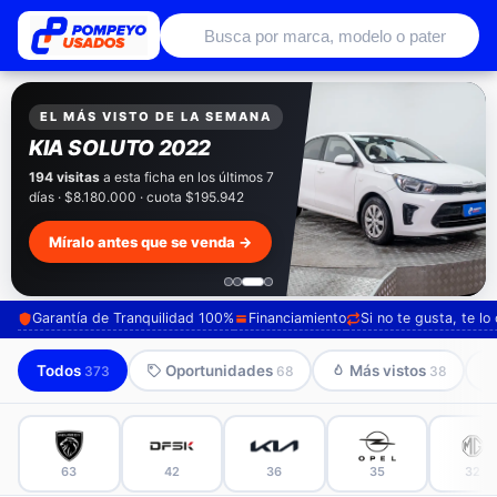
Autos usados con garantía de conce
EXCLUSIVO POMPEYO USADOS
Pompeyo
Garantía Total
Todos nuestros autos salen con 3 meses de
garantía incluida. Súmale 12 o 24 meses con
seguro automotriz y asistencia en ruta.
Mira cómo los preparamos →
Garantía de Tranquilidad 100%
Financiamiento
Si no te gusta, te l
Todos
Oportunidades
Más vistos
373
68
38
63
42
36
35
32