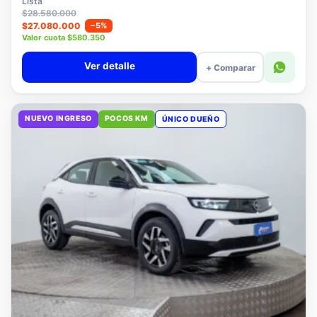
Lista
$28.580.000
$27.080.000
−5%
Valor cuota $580.350
Ver detalle
+ Comparar
NUEVO INGRESO
POCOS KM
ÚNICO DUEÑO