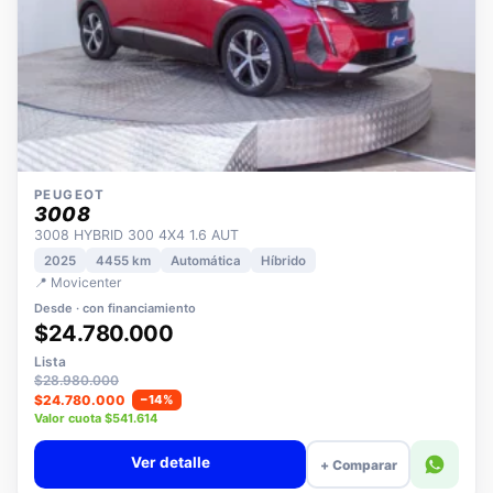
PEUGEOT
3008
3008 HYBRID 300 4X4 1.6 AUT
2025
4455 km
Automática
Híbrido
📍 Movicenter
Desde · con financiamiento
$24.780.000
Lista
$28.980.000
$24.780.000
−14%
Valor cuota $541.614
Ver detalle
+ Comparar