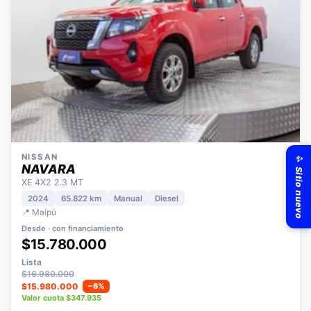
✨ Sitio nuevo
NISSAN
NAVARA
XE 4X2 2.3 MT
2024
65.822 km
Manual
Diesel
📍 Maipú
Desde · con financiamiento
$15.780.000
Lista
$16.980.000
$15.980.000
−6%
Valor cuota $347.935