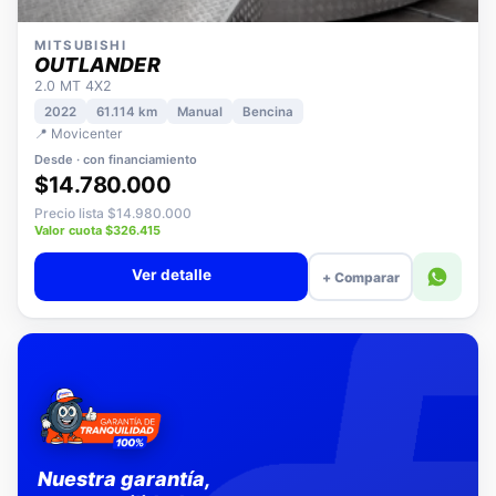
MITSUBISHI
OUTLANDER
2.0 MT 4X2
2022
61.114 km
Manual
Bencina
📍 Movicenter
Desde · con financiamiento
$14.780.000
Precio lista $14.980.000
Valor cuota $326.415
Ver detalle
+ Comparar