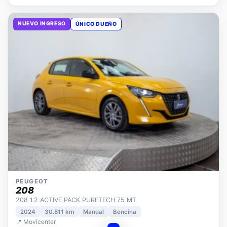
NUEVO INGRESO
ÚNICO DUEÑO
PEUGEOT
208
208 1.2 ACTIVE PACK PURETECH 75 MT
2024
30.811 km
Manual
Bencina