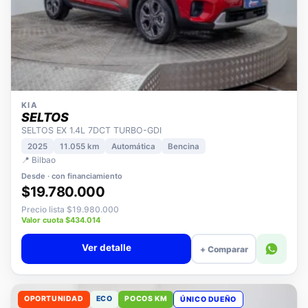
KIA
SELTOS
SELTOS EX 1.4L 7DCT TURBO-GDI
2025
11.055 km
Automática
Bencina
📍 Bilbao
Desde · con financiamiento
$19.780.000
Precio lista $19.980.000
Valor cuota $434.014
Ver detalle
+ Comparar