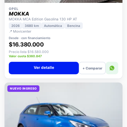
OPEL
MOKKA
MOKKA MCA Edition Gasolina 130 HP AT
2026
3680 km
Automática
Bencina
📍 Movicenter
Desde · con financiamiento
$16.380.000
Precio lista $16.580.000
Valor cuota $360.847
Ver detalle
+ Comparar
NUEVO INGRESO