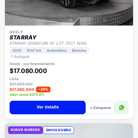
GEELY
STARRAY
STARRAY SIGNATURE GF 2.0T 7DCT ADAS
2025
5157 km
Automática
Bencina
📍 Autopark
Desde · con financiamiento
$17.080.000
Lista
$21.680.000
$17.380.000
−20%
Valor cuota $375.911
Ver detalle
+ Comparar
NUEVO INGRESO
ÚNICO DUEÑO