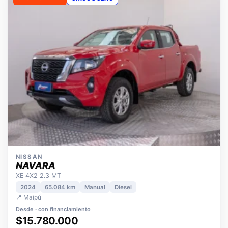
OPORTUNIDAD
ÚNICO DUEÑO
NISSAN
NAVARA
XE 4X2 2.3 MT
2024
65.084 km
Manual
Diesel
📍 Maipú
Desde · con financiamiento