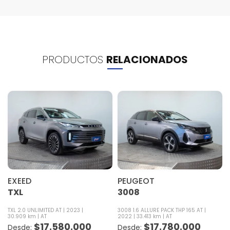
PRODUCTOS
RELACIONADOS
EXEED
PEUGEOT
TXL
3008
TXL 2.0 UNLIMITED AT
2023
3008 1.6 ALLURE PACK THP 165 AT
30.909 km
AT
2022
33.413 km
AT
$
17.580.000
$
17.780.000