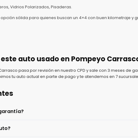
eros, Vidrios Polarizados, Pisaderas.
 opción sólida para quienes buscan un 4×4 con buen kilometraje y g
 este auto usado en Pompeyo Carrasc
rasco pasa por revisión en nuestro CPD y sale con 3 meses de gar
imos tu auto actual en parte de pago y te atendemos en 7 sucursale
ntes
garantía?
uto?