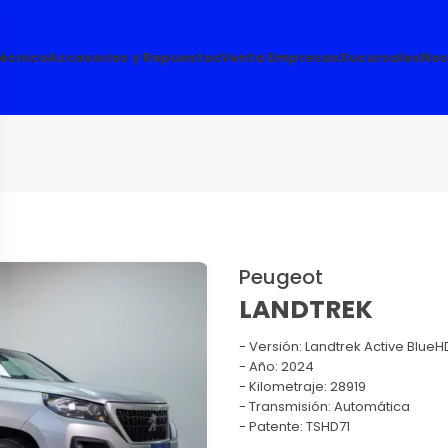
Técnico
Accesorios y Repuestos
Venta Empresas
Sucursales
Nos
Peugeot
LANDTREK
Versión:
Landtrek Active BlueHD
Año: 2024
Kilometraje: 28919
Transmisión: Automática
Patente: TSHD71