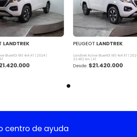
T
LANDTREK
PEUGEOT
LANDTREK
ive BlueHDi 180 4x4 AT
2024
Landtrek Active BlueHDi 180 4x4 AT
202
AT
22.482 km
AT
21.420.000
$
21.420.000
ro centro de ayuda