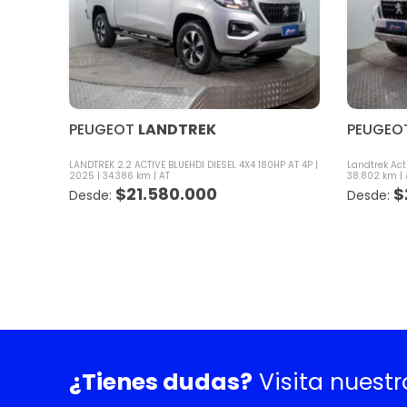
PEUGEOT
LANDTREK
PEUGEO
LANDTREK 2.2 ACTIVE BLUEHDI DIESEL 4X4 180HP AT 4P
Landtrek Act
2025
34.386 km
AT
38.802 km
$
21.580.000
$
¿Tienes dudas?
Visita nuest