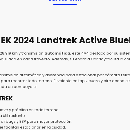
K 2024 Landtrek Active Blue
28.919 km y transmisión
automática
, este 4×4 destaca por su sis
nquilidad en cada trayecto. Además, su Android CarPlay facilita la c
nsmisión automática y asistencia para estacionar por cámara retro
 para recorrer todo terreno. El volante en tapiz cuero y aire acondi
enda en pompeyo.cl.
DTREK
ve y práctica en todo terreno.
útil restante.
 airbags y ESP para mayor protección.
facilitan estacionar en la ciudad.