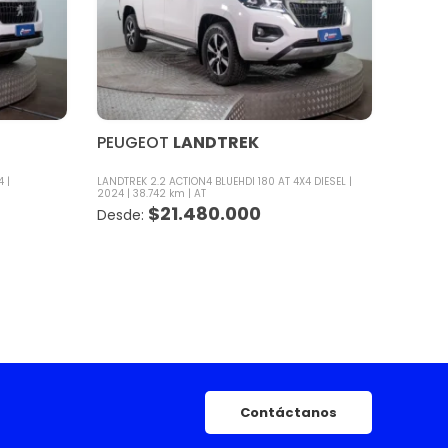
PEUGEOT
LANDTREK
4
LANDTREK 2.2 ACTION4 BLUEHDI 180 AT 4X4 DIESEL
2024
38.742 km
AT
$
21.480.000
Contáctanos