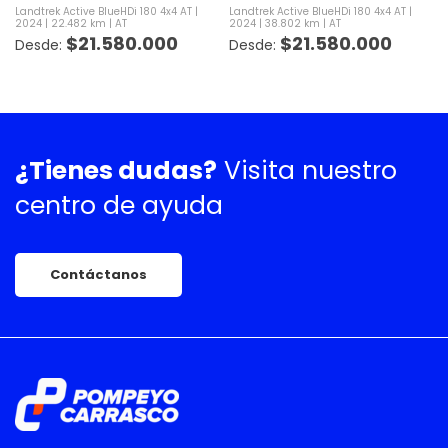
Landtrek Active BlueHDi 180 4x4 AT
Landtrek Active BlueHDi 180 4x4 AT
2024
22.482 km
AT
2024
38.802 km
AT
$
21.580.000
$
21.580.000
¿Tienes dudas?
Visita nuestro
centro de ayuda
Contáctanos