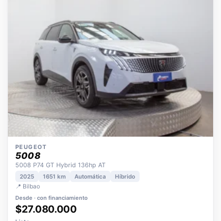
OPORTUNIDAD
ECO
POCOS KM
ÚNICO DUEÑO
PEUGEOT
5008
5008 P74 GT Hybrid 136hp AT
2025
1651 km
Automática
Híbrido
📍 Bilbao
Desde · con financiamiento
$27.080.000