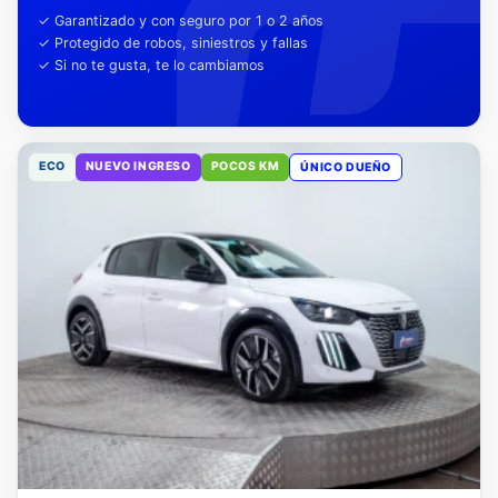
tu tranquilidad
✓ Garantizado y con seguro por 1 o 2 años
✓ Protegido de robos, siniestros y fallas
✓ Si no te gusta, te lo cambiamos
ECO
NUEVO INGRESO
POCOS KM
ÚNICO DUEÑO