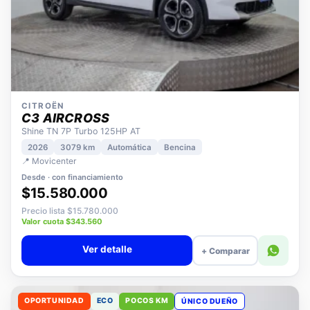
CITROËN
C3 AIRCROSS
Shine TN 7P Turbo 125HP AT
2026
3079 km
Automática
Bencina
📍 Movicenter
Desde · con financiamiento
$15.580.000
Precio lista $15.780.000
Valor cuota $343.560
Ver detalle
+ Comparar