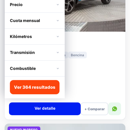
Precio
Cuota mensual
Kilómetros
MG
HS
1.5T DCT TROPHY
Transmisión
2024
11.278 km
Automática
Bencina
📍 Irarrázaval
Desde · con financiamiento
Combustible
$12.480.000
Lista
Ver 364 resultados
$13.180.000
$12.680.000
−4%
Valor cuota $294.317
Ver detalle
+ Comparar