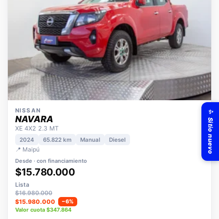
✨ Sitio nuevo
NISSAN
NAVARA
XE 4X2 2.3 MT
2024
65.822 km
Manual
Diesel
📍 Maipú
Desde · con financiamiento
$15.780.000
Lista
$16.980.000
$15.980.000
−6%
Valor cuota $347.864