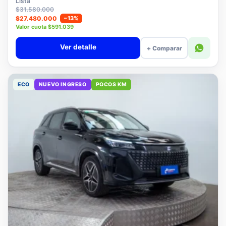
Lista
$31.580.000
$27.480.000
−13%
Valor cuota $591.039
Ver detalle
+ Comparar
ECO
NUEVO INGRESO
POCOS KM