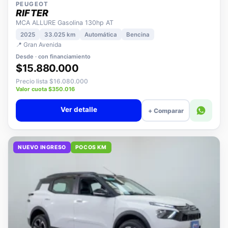
PEUGEOT
RIFTER
MCA ALLURE Gasolina 130hp AT
2025
33.025 km
Automática
Bencina
📍 Gran Avenida
Desde · con financiamiento
$15.880.000
Precio lista $16.080.000
Valor cuota $350.016
Ver detalle
+ Comparar
NUEVO INGRESO
POCOS KM