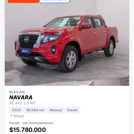
OPORTUNIDAD
ÚNICO DUEÑO
NISSAN
NAVARA
XE 4X2 2.3 MT
2024
65.084 km
Manual
Diesel
📍 Maipú
Desde · con financiamiento