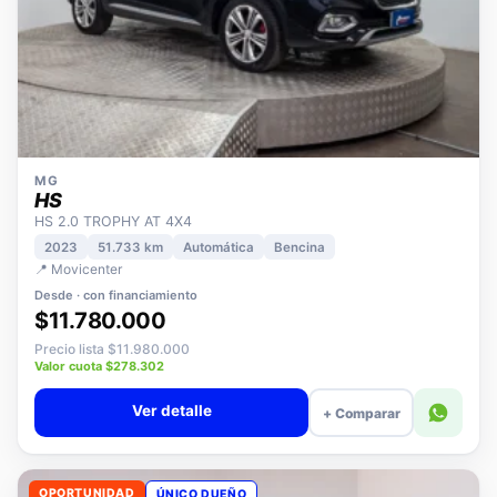
MG
HS
HS 2.0 TROPHY AT 4X4
2023
51.733 km
Automática
Bencina
📍 Movicenter
Desde · con financiamiento
$11.780.000
Precio lista $11.980.000
Valor cuota $278.302
Ver detalle
+ Comparar