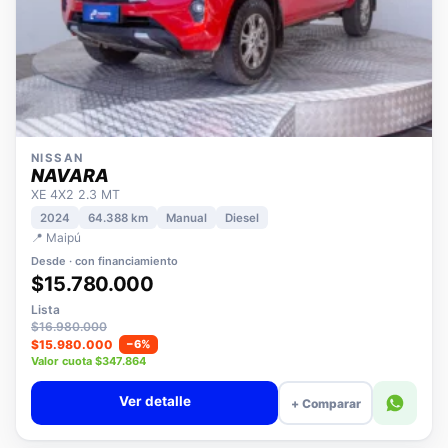
NISSAN
NAVARA
XE 4X2 2.3 MT
2024
64.388 km
Manual
Diesel
📍 Maipú
Desde · con financiamiento
$15.780.000
Lista
$16.980.000
$15.980.000
−6%
Valor cuota $347.864
Ver detalle
+ Comparar