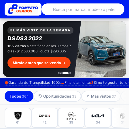
Autos usados con garantía de conce
EXCLUSIVO POMPEYO USADOS
Pompeyo
Garantía Total
Todos nuestros autos salen con 3 meses de
garantía incluida. Súmale 12 o 24 meses con
seguro automotriz y asistencia en ruta.
Mira cómo los preparamos →
Garantía de Tranquilidad 100%
Financiamiento
Si no te gusta, te l
Todos
Oportunidades
Más vistos
364
33
37
61
42
35
34
31