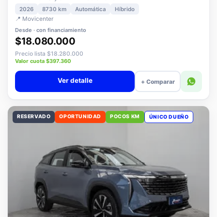
2008 MCA Style MHEV 136 eDCT6
2026
8730 km
Automática
Híbrido
📍 Movicenter
Desde · con financiamiento
$18.080.000
Precio lista $18.280.000
Valor cuota $397.360
Ver detalle
+ Comparar
RESERVADO
OPORTUNIDAD
POCOS KM
ÚNICO DUEÑO