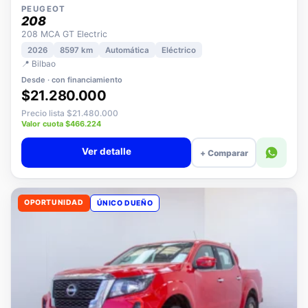
PEUGEOT
208
208 MCA GT Electric
2026
8597 km
Automática
Eléctrico
📍 Bilbao
Desde · con financiamiento
$21.280.000
Precio lista $21.480.000
Valor cuota $466.224
Ver detalle
+ Comparar
OPORTUNIDAD
ÚNICO DUEÑO