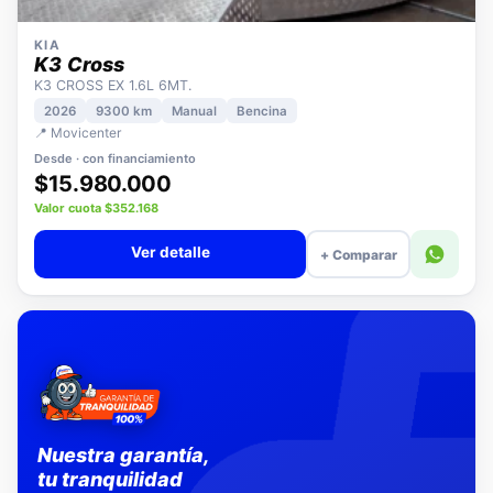
KIA
K3 Cross
K3 CROSS EX 1.6L 6MT.
2026
9300 km
Manual
Bencina
📍 Movicenter
Desde · con financiamiento
$15.980.000
Valor cuota $352.168
Ver detalle
+ Comparar
Nuestra garantía,