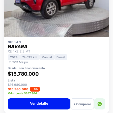
NISSAN
NAVARA
XE 4X2 2.3 MT
2024
74.635 km
Manual
Diesel
📍 CPD Maipú
Desde · con financiamiento
$15.780.000
Lista
$16.980.000
$15.980.000
−6%
Valor cuota $347.864
Ver detalle
+ Comparar