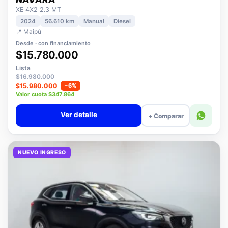
NISSAN
NAVARA
XE 4X2 2.3 MT
2024
56.610 km
Manual
Diesel
📍 Maipú
Desde · con financiamiento
$15.780.000
Lista
$16.980.000
$15.980.000
−6%
Valor cuota $347.864
Ver detalle
+ Comparar
NUEVO INGRESO