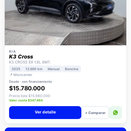
KIA
K3 Cross
K3 CROSS EX 1.6L 6MT.
2025
12.690 km
Manual
Bencina
📍 Movicenter
Desde · con financiamiento
$15.780.000
Precio lista $15.980.000
Valor cuota $347.864
Ver detalle
+ Comparar