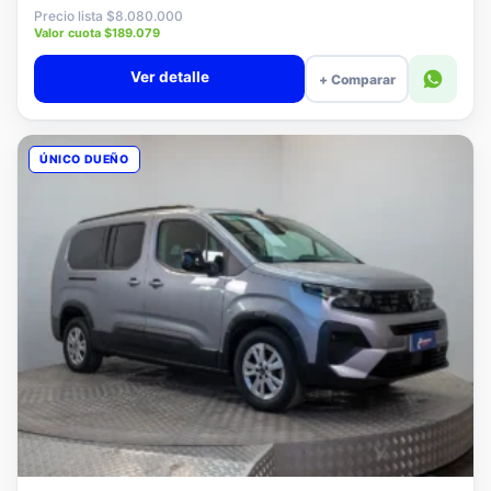
$7.880.000
Precio lista $8.080.000
Valor cuota $189.079
Ver detalle
+ Comparar
ÚNICO DUEÑO