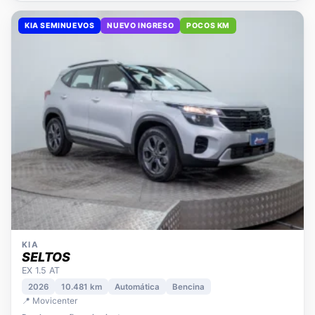
KIA SEMINUEVOS
NUEVO INGRESO
POCOS KM
KIA
SELTOS
EX 1.5 AT
2026
10.481 km
Automática
Bencina
📍 Movicenter