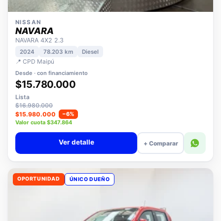
NISSAN
NAVARA
NAVARA 4X2 2.3
2024
78.203 km
Diesel
📍 CPD Maipú
Desde · con financiamiento
$15.780.000
Lista
$16.980.000
$15.980.000
−6%
Valor cuota $347.864
Ver detalle
+ Comparar
OPORTUNIDAD
ÚNICO DUEÑO