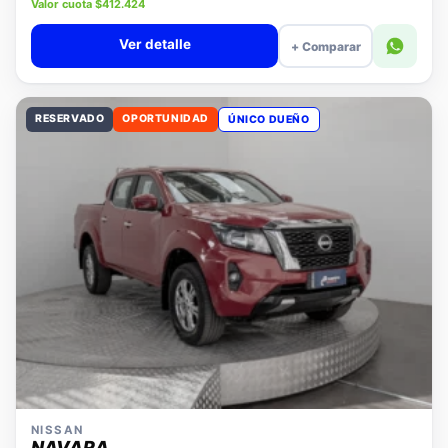
Precio lista $18.980.000
Valor cuota $412.424
Ver detalle
+ Comparar
RESERVADO
OPORTUNIDAD
ÚNICO DUEÑO