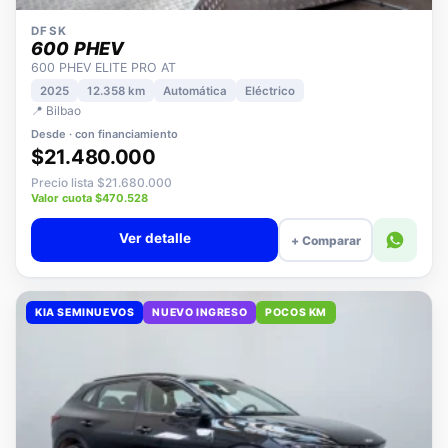
DFSK
600 PHEV
600 PHEV ELITE PRO AT
2025
12.358 km
Automática
Eléctrico
📍 Bilbao
Desde · con financiamiento
$21.480.000
Precio lista $21.680.000
Valor cuota $470.528
Ver detalle
+ Comparar
KIA SEMINUEVOS
NUEVO INGRESO
POCOS KM