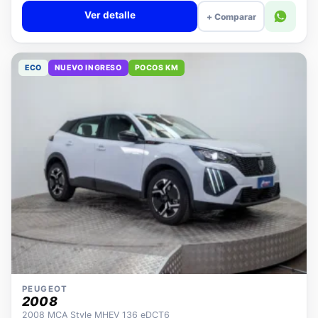
Ver detalle
+ Comparar
ECO
NUEVO INGRESO
POCOS KM
PEUGEOT
2008