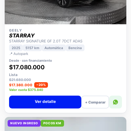
GEELY
STARRAY
STARRAY SIGNATURE GF 2.0T 7DCT ADAS
2025
5157 km
Automática
Bencina
📍 Autopark
Desde · con financiamiento
$17.080.000
Lista
$21.680.000
$17.380.000
−20%
Valor cuota $375.840
Ver detalle
+ Comparar
NUEVO INGRESO
POCOS KM