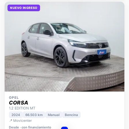
NUEVO INGRESO
OPEL
CORSA
1.2 EDITION MT
2024
66.503 km
Manual
Bencina
📍 Movicenter