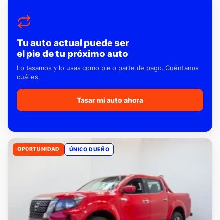
Tu auto actual puede ser
el pie de tu próximo auto
Lo tasamos y lo usas como pie o parte de pago. Cuéntanos
cuál es.
Tasar mi auto ahora
OPORTUNIDAD
ÚNICO DUEÑO