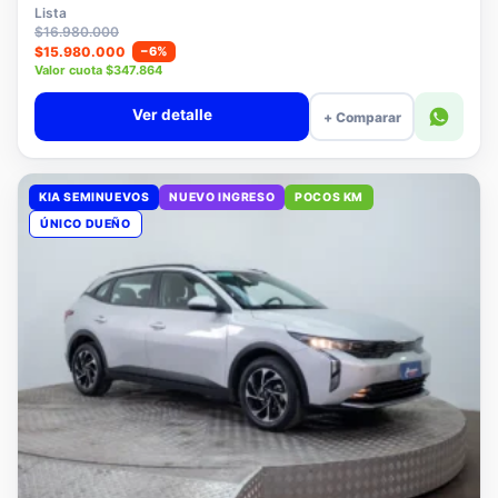
$15.780.000
Lista
$16.980.000
$15.980.000
−6%
Valor cuota $347.864
Ver detalle
+ Comparar
KIA SEMINUEVOS
NUEVO INGRESO
POCOS KM
ÚNICO DUEÑO