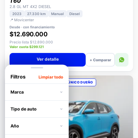
MAXUS
T60
2.8 GL MT 4X2 DIESEL
2023
27.330 km
Manual
Diesel
📍 Movicenter
Desde · con financiamiento
$12.690.000
Precio lista $12.890.000
Valor cuota $299.121
Ver detalle
+ Comparar
Filtros
Limpiar todo
OPORTUNIDAD
POCOS KM
ÚNICO DUEÑO
Marca
Tipo de auto
Año