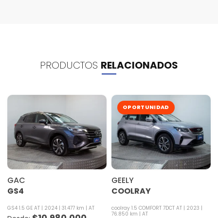
PRODUCTOS
RELACIONADOS
OPORTUNIDAD
GAC
GEELY
GS4
COOLRAY
GS4 1.5 GE AT
2024
31.477 km
AT
coolray 1.5 COMFORT 7DCT AT
2023
76.850 km
AT
$
10.980.000