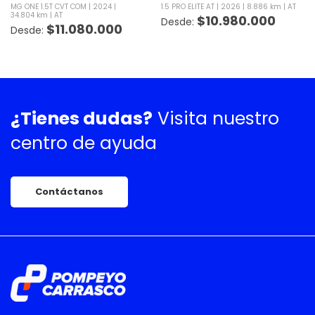
MG ONE 1.5T CVT COM
2024
1.5 PRO ELITE AT
2026
8.886 km
AT
34.804 km
AT
$
10.980.000
$
11.080.000
¿Tienes dudas?
Visita nuestro
centro de ayuda
Contáctanos