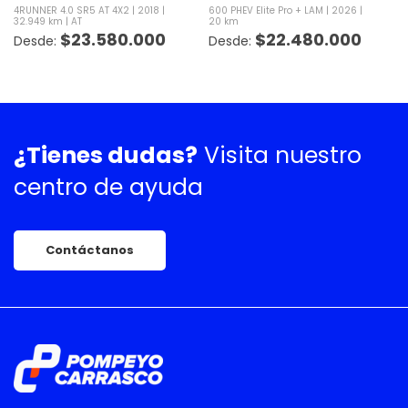
4RUNNER 4.0 SR5 AT 4X2
2018
600 PHEV Elite Pro + LAM
2026
32.949 km
AT
20 km
$
23.580.000
$
22.480.000
¿Tienes dudas?
Visita nuestro
centro de ayuda
Contáctanos