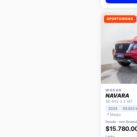
OPORTUNIDAD
NISSAN
NAVARA
XE 4X2 2.3 MT
2024
65.822 
📍 Maipú
Desde · con financ
$15.780.0
Lista