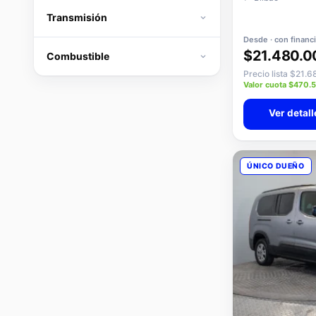
Transmisión
Desde · con financ
$21.480.0
Combustible
Precio lista $21.
Valor cuota $470.
Ver detall
ÚNICO DUEÑO