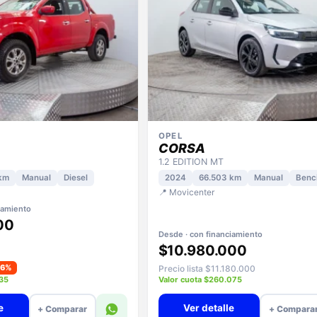
OPEL
CORSA
1.2 EDITION MT
km
Manual
Diesel
2024
66.503 km
Manual
Benc
📍 Movicenter
iamiento
00
Desde · con financiamiento
$10.980.000
−6%
Precio lista $11.180.000
935
Valor cuota $260.075
e
Ver detalle
+ Comparar
+ Compara