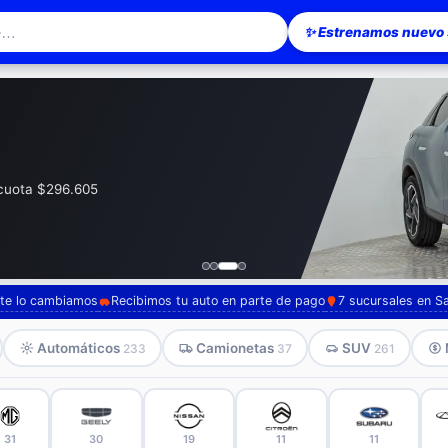
✨ Estrenamos nuevo s
esionario en Santiago — Pompeyo Carr
· cuota $296.605
, te lo cambiamos
Recibimos tu auto en parte de pago
7 sucursales en S
Automáticos
Camionetas
SUV
233
37
261
31
30
19
11
11