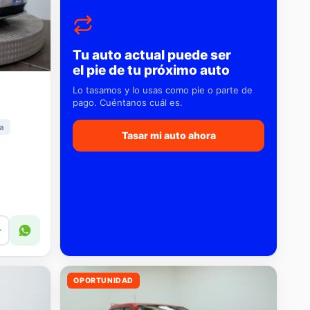
Tu auto actual puede ser
el pie de tu próximo auto
Lo tasamos y lo usas como pie o parte de
pago. Cuéntanos cuál es.
a
Tasar mi auto ahora
r
OPORTUNIDAD