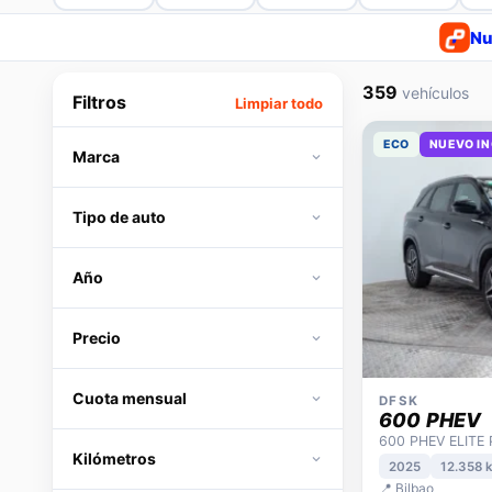
Nu
359
vehículos
Filtros
Limpiar todo
ECO
NUEVO I
Marca
Tipo de auto
Año
Precio
Cuota mensual
DFSK
600 PHEV
600 PHEV ELITE
Kilómetros
2025
12.358 
📍 Bilbao