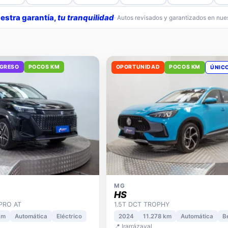
estra garantía,
tu tranquilidad
· Autos revisados y garantizados en nu
NGRESO
POCOS KM
OPORTUNIDAD
POCOS KM
ÚNIC
MG
HS
 PRO AT
1.5T DCT TROPHY
km
Automática
Eléctrico
2024
11.278 km
Automática
B
📍 Irarrázaval