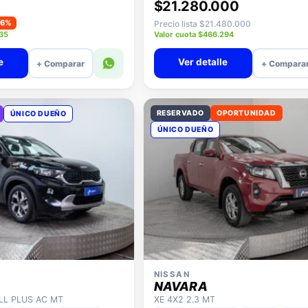
$21.280.000
−6%
Precio lista $21.480.000
935
Valor cuota $466.294
e
Ver detalle
+ Comparar
+ Compara
RESERVADO
OPORTUNIDAD
ÚNICO DUEÑO
ÚNICO DUEÑO
NISSAN
NAVARA
ULL PLUS AC MT
XE 4X2 2.3 MT