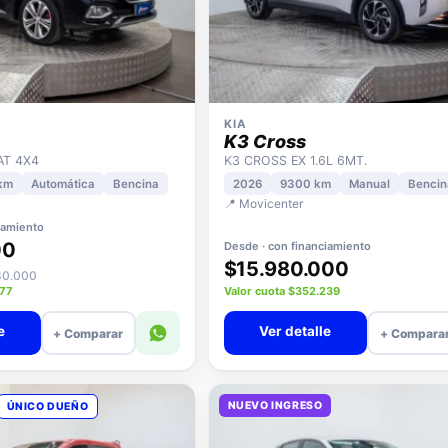
KIA
K3 Cross
AT 4X4
K3 CROSS EX 1.6L 6MT.
km
Automática
Bencina
2026
9300 km
Manual
Bencin
📍 Movicenter
iamiento
00
Desde · con financiamiento
$15.980.000
980.000
377
Valor cuota $352.239
e
Ver detalle
+ Comparar
+ Compara
NUEVO INGRESO
ÚNICO DUEÑO