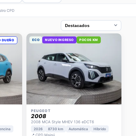
estro CPD
ECO
NUEVO INGRESO
POCOS KM
O DUEÑO
PEUGEOT
2008
2008 MCA Style MHEV 136 eDCT6
encina
2026
8730 km
Automática
Híbrido
📍 CPD Maipú