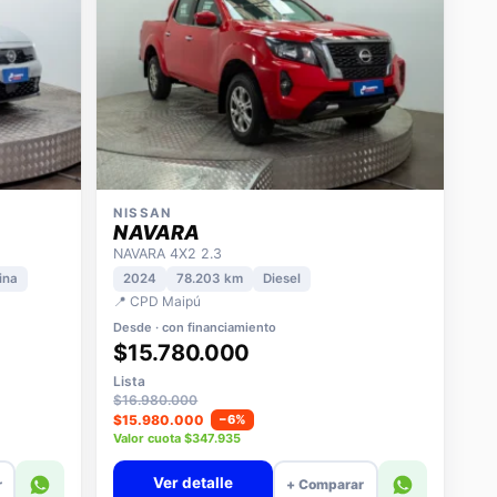
NISSAN
NAVARA
NAVARA 4X2 2.3
ina
2024
78.203 km
Diesel
📍 CPD Maipú
Desde · con financiamiento
$15.780.000
Lista
$16.980.000
$15.980.000
−6%
Valor cuota $347.935
Ver detalle
r
+ Comparar