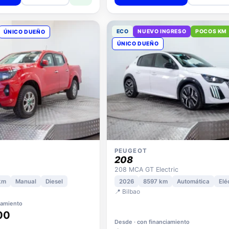
ECO
NUEVO INGRESO
POCOS KM
ÚNICO DUEÑO
ÚNICO DUEÑO
PEUGEOT
208
208 MCA GT Electric
km
Manual
Diesel
2026
8597 km
Automática
Elé
📍 Bilbao
iamiento
00
Desde · con financiamiento