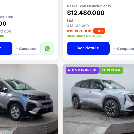
Desde · con financiamiento
$12.480.000
iamiento
Lista
00
$13.180.000
$12.680.000
−4%
680.000
598
Valor cuota $294.392
e
Ver detalle
+ Comparar
+ Compara
NUEVO INGRESO
POCOS KM