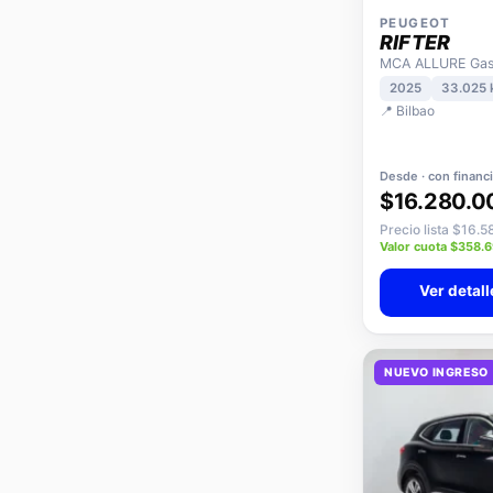
PEUGEOT
RIFTER
MCA ALLURE Gaso
2025
33.025
📍 Bilbao
Desde · con financ
$16.280.0
Precio lista $16.
Valor cuota $358.
Ver detall
NUEVO INGRESO