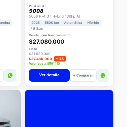
PEUGEOT
5008
5008 P74 GT Hybrid 136hp AT
encina
2025
5500 km
Automática
Híbrido
📍 Bilbao
Desde · con financiamiento
$27.080.000
Lista
$31.580.000
$27.480.000
−13%
Valor cuota $591.110
Ver detalle
r
+ Comparar