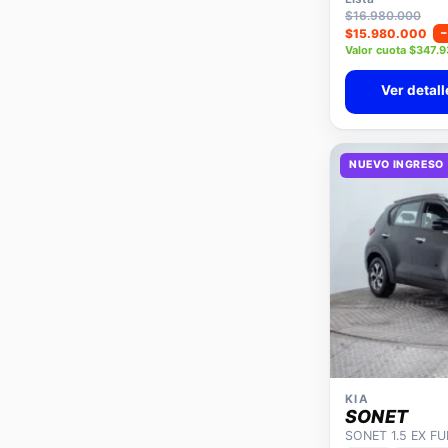
$16.980.000
$15.980.000
Valor cuota $347.
Ver detall
NUEVO INGRESO
KIA
SONET
SONET 1.5 EX F