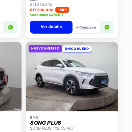
$21.680.000
$17.380.000
−20%
Valor cuota $375.911
Ver detalle
r
+ Comparar
NUEVO INGRESO
ÚNICO DUEÑO
BYD
SONG PLUS
SONG PLUS 4X2 1.5 AUT