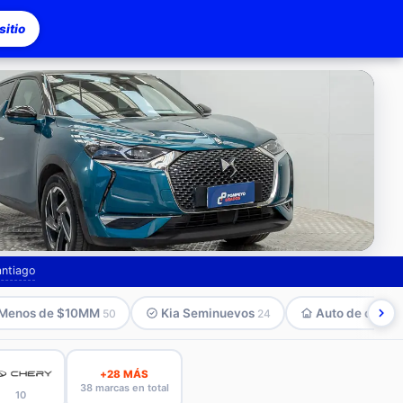
itio
asco
antiago
Menos de $10MM
Kia Seminuevos
Auto de compa
50
24
+28 MÁS
38 marcas en total
10