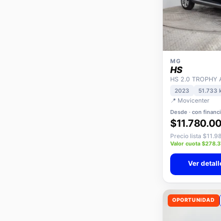
MG
HS
HS 2.0 TROPHY 
2023
51.733 
📍 Movicenter
Desde · con financ
$11.780.0
Precio lista $11.
Valor cuota $278.
Ver detall
OPORTUNIDAD