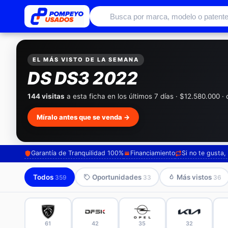
Autos usados con garantía de conc
EL MÁS VISTO DE LA SEMANA
DS DS3 2022
144 visitas
a esta ficha en los últimos 7 días · $12.580.000 
Míralo antes que se venda →
Garantía de Tranquilidad 100%
Financiamiento
Si no te gusta
Todos
Oportunidades
Más vistos
359
33
36
61
42
35
32