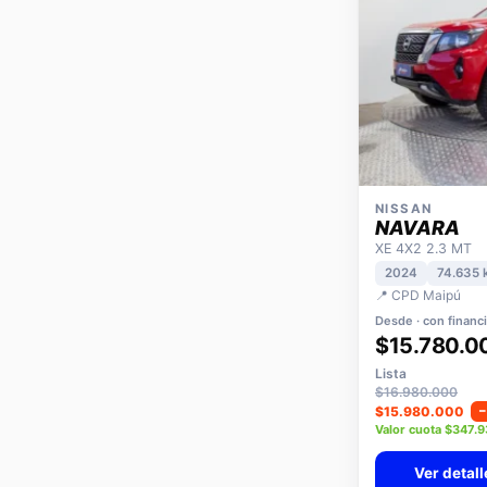
NISSAN
NAVARA
XE 4X2 2.3 MT
2024
74.635 
📍 CPD Maipú
Desde · con financ
$15.780.0
Lista
$16.980.000
$15.980.000
Valor cuota $347.
Ver detall