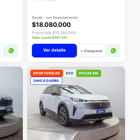
Desde · con financiamiento
$18.080.000
Precio lista $18.280.000
Valor cuota $397.431
Ver detalle
r
+ Comparar
OPORTUNIDAD
ECO
POCOS KM
ÚNICO DUEÑO