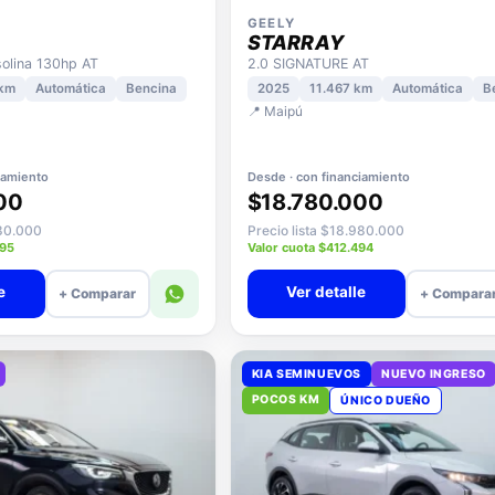
GEELY
STARRAY
lina 130hp AT
2.0 SIGNATURE AT
 km
Automática
Bencina
2025
11.467 km
Automática
B
📍 Maipú
iamiento
Desde · con financiamiento
00
$18.780.000
580.000
Precio lista $18.980.000
695
Valor cuota $412.494
e
Ver detalle
+ Comparar
+ Compara
KIA SEMINUEVOS
NUEVO INGRESO
POCOS KM
ÚNICO DUEÑO