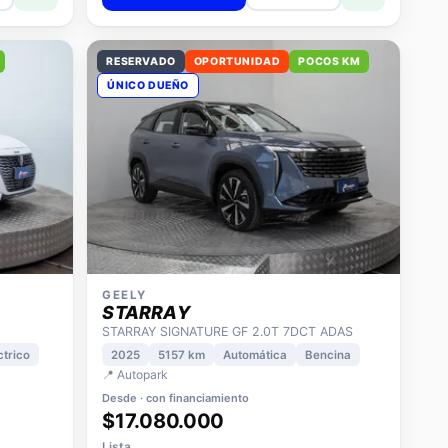
RESERVADO
OPORTUNIDAD
POCOS KM
ÚNICO DUEÑO
GEELY
STARRAY
STARRAY SIGNATURE GF 2.0T 7DCT ADAS
ctrico
2025
5157 km
Automática
Bencina
📍 Autopark
Desde · con financiamiento
$17.080.000
Lista