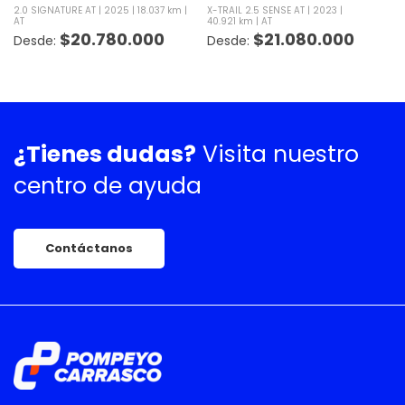
2.0 SIGNATURE AT
2025
18.037 km
X-TRAIL 2.5 SENSE AT
2023
AT
40.921 km
AT
$
20.780.000
$
21.080.000
¿Tienes dudas?
Visita nuestro
centro de ayuda
Contáctanos