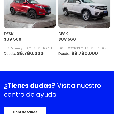
DFSK
DFSK
SUV 500
SUV 560
500 1.5 Luxury + LAM.
2023
14.470 km
560 1.8 COMFORT MT
2023
36.316 km
$
8.780.000
$
8.780.000
¿Tienes dudas?
Visita nuestro
centro de ayuda
Contáctanos