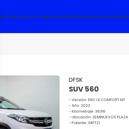
Técnico
Accesorios y Repuestos
Venta Empresas
Sucursales
Nos
DFSK
SUV 560
Versión:
560 1.8 COMFORT MT
Año: 2023
Kilometraje: 36316
Ubicación: SEMINUEVOS PLAZA 
Patente: SRFT21