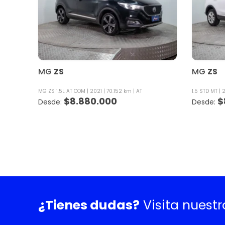
MG
ZS
MG
ZS
MG ZS 1.5L AT COM
2021
70.152 km
AT
1.5 STD MT
$
8.880.000
$
¿Tienes dudas?
Visita nuest