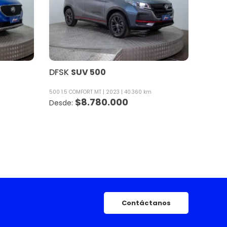
DFSK
SUV 500
500 1.5 COMFORT MT
2023
40.360 km
$
8.780.000
Contáctanos