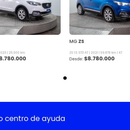
MG
ZS
2023
25.000 km
ZS 1.5 STD AT
2021
59.878 km
AT
8.780.000
$
8.780.000
ro centro de ayuda