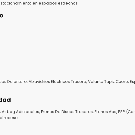
 estacionamiento en espacios estrechos.
o
cos Delantero, Alzavidrios Eléctricos Trasero, Volante Tapiz Cuero, Esp
idad
 Airbag Adicionales, Frenos De Discos Traseros, Frenos Abs, ESP (Cont
 Retroceso