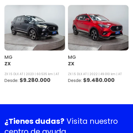
MG
MG
ZX
ZX
ZX 1.5 DLX AT
2023
60.535 km
AT
ZX 1.5 DLX AT
2022
49.010 km
AT
$
9.280.000
$
9.480.000
¿Tienes dudas?
Visita nuestro
centro de ayuda