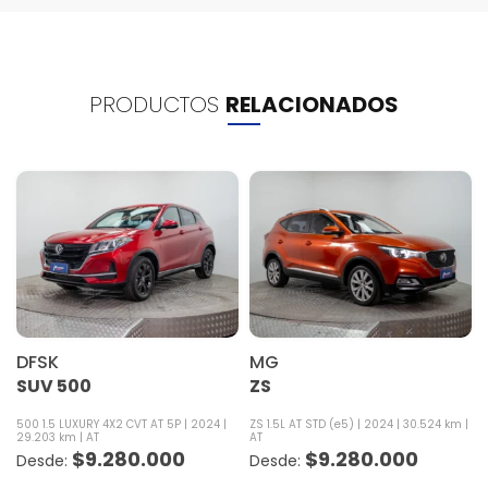
PRODUCTOS
RELACIONADOS
DFSK
MG
SUV 500
ZS
500 1.5 LUXURY 4X2 CVT AT 5P
2024
ZS 1.5L AT STD (e5)
2024
30.524 km
29.203 km
AT
AT
$
9.280.000
$
9.280.000