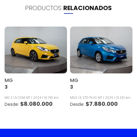
PRODUCTOS
RELACIONADOS
MG
MG
3
3
MG 3 1.5 COM MT
2024
16.743 km
MG3 1.5 STD PLUS MT
2025
13.261 km
$
8.080.000
$
7.880.000