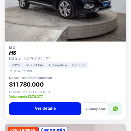
MG
HS
HS 2.0 TROPHY AT 4X4
2023
51.733 km
Automática
Bencina
📍 Movicenter
Desde · con financiamiento
$11.780.000
Precio lista $11.980.000
Valor cuota $278.377
Ver detalle
+ Comparar