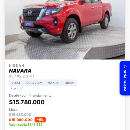
✨ Sitio nuevo
NISSAN
NAVARA
XE 4X2 2.3 MT
2024
65.822 km
Manual
Diesel
📍 Maipú
Desde · con financiamiento
$15.780.000
Lista
$16.980.000
$15.980.000
−6%
Valor cuota $347.935