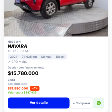
NISSAN
NAVARA
XE 4X2 2.3 MT
2024
74.635 km
Manual
Diesel
📍 CPD Maipú
Desde · con financiamiento
$15.780.000
Lista
$16.980.000
$15.980.000
−6%
Valor cuota $347.935
Ver detalle
+ Comparar