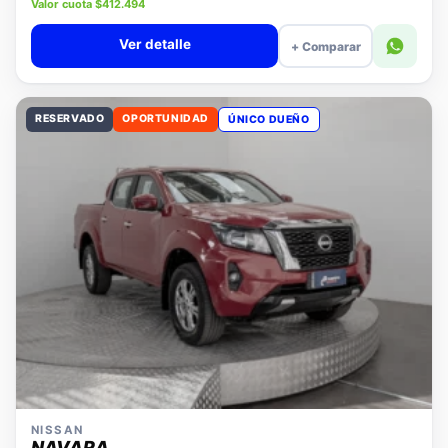
Precio lista $18.980.000
Valor cuota $412.494
Ver detalle
+ Comparar
RESERVADO
OPORTUNIDAD
ÚNICO DUEÑO