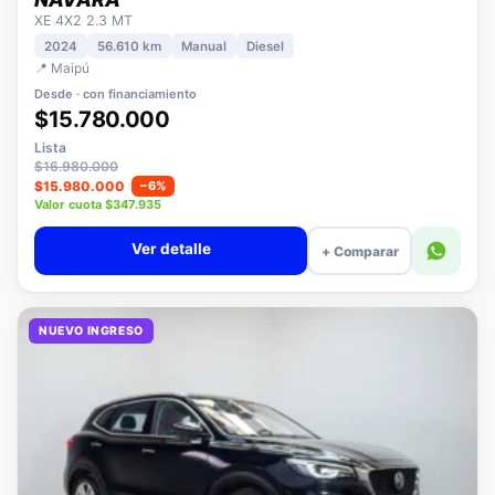
NISSAN
NAVARA
XE 4X2 2.3 MT
2024
56.610 km
Manual
Diesel
📍 Maipú
Desde · con financiamiento
$15.780.000
Lista
$16.980.000
$15.980.000
−6%
Valor cuota $347.935
Ver detalle
+ Comparar
NUEVO INGRESO