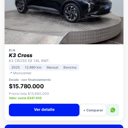
KIA
K3 Cross
K3 CROSS EX 1.6L 6MT.
2025
12.690 km
Manual
Bencina
📍 Movicenter
Desde · con financiamiento
$15.780.000
Precio lista $15.980.000
Valor cuota $347.935
Ver detalle
+ Comparar