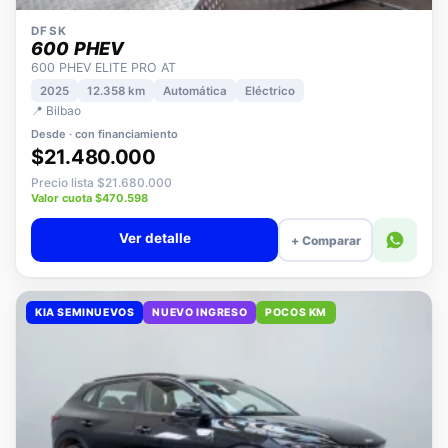
DFSK
600 PHEV
600 PHEV ELITE PRO AT
2025
12.358 km
Automática
Eléctrico
📍 Bilbao
Desde · con financiamiento
$21.480.000
Precio lista $21.680.000
Valor cuota $470.598
Ver detalle
+ Comparar
KIA SEMINUEVOS
NUEVO INGRESO
POCOS KM