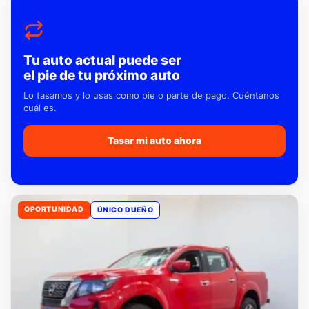
Tu auto actual puede ser
el pie de tu próximo auto
Lo tasamos y lo usas como pie o parte de pago. Cuéntanos
cuál es.
Tasar mi auto ahora
OPORTUNIDAD
ÚNICO DUEÑO