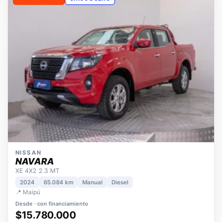
OPORTUNIDAD
ÚNICO DUEÑO
NISSAN
NAVARA
XE 4X2 2.3 MT
2024
65.084 km
Manual
Diesel
📍 Maipú
Desde · con financiamiento