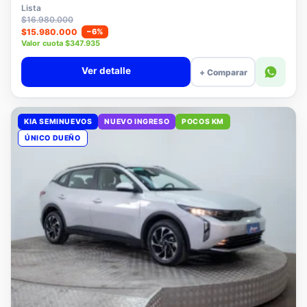
$15.780.000
Lista
$16.980.000
$15.980.000
−6%
Valor cuota $347.935
Ver detalle
+ Comparar
KIA SEMINUEVOS
NUEVO INGRESO
POCOS KM
ÚNICO DUEÑO