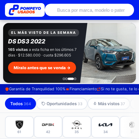
Autos usados con garantía de conce
EXCLUSIVO POMPEYO USADOS
Pompeyo
Garantía Total
Todos nuestros autos salen con 3 meses de
garantía incluida. Súmale 12 o 24 meses con
seguro automotriz y asistencia en ruta.
Mira cómo los preparamos →
Garantía de Tranquilidad 100%
Financiamiento
Si no te gusta, te l
Todos
Oportunidades
Más vistos
364
33
37
61
42
35
34
31