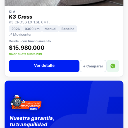
KIA
K3 Cross
K3 CROSS EX 1.6L 6MT.
2026
9300 km
Manual
Bencina
📍 Movicenter
Desde · con financiamiento
$15.980.000
Valor cuota $352.239
Ver detalle
+ Comparar
Nuestra garantía,