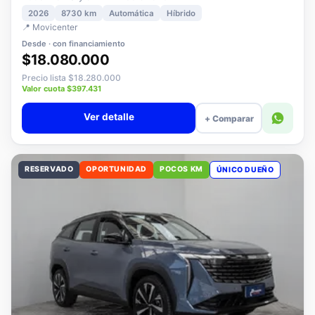
2008 MCA Style MHEV 136 eDCT6
2026
8730 km
Automática
Híbrido
📍 Movicenter
Desde · con financiamiento
$18.080.000
Precio lista $18.280.000
Valor cuota $397.431
Ver detalle
+ Comparar
RESERVADO
OPORTUNIDAD
POCOS KM
ÚNICO DUEÑO