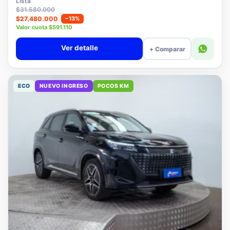
Lista
$31.580.000
$27.480.000
−13%
Valor cuota $591.110
Ver detalle
+ Comparar
ECO
NUEVO INGRESO
POCOS KM