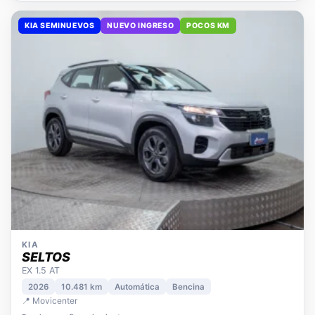
KIA SEMINUEVOS
NUEVO INGRESO
POCOS KM
KIA
SELTOS
EX 1.5 AT
2026
10.481 km
Automática
Bencina
📍 Movicenter