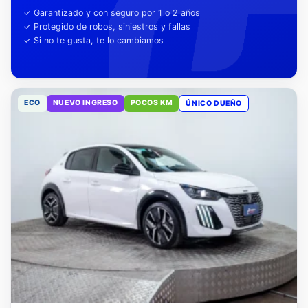
tu tranquilidad
✓ Garantizado y con seguro por 1 o 2 años
✓ Protegido de robos, siniestros y fallas
✓ Si no te gusta, te lo cambiamos
ECO
NUEVO INGRESO
POCOS KM
ÚNICO DUEÑO