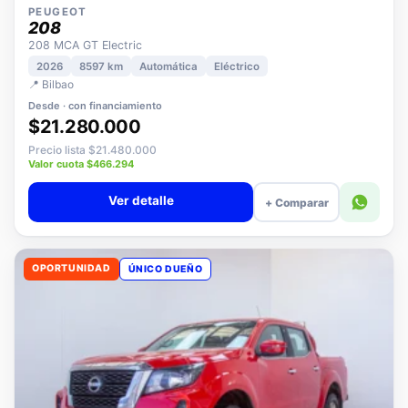
PEUGEOT
208
208 MCA GT Electric
2026
8597 km
Automática
Eléctrico
📍 Bilbao
Desde · con financiamiento
$21.280.000
Precio lista $21.480.000
Valor cuota $466.294
Ver detalle
+ Comparar
OPORTUNIDAD
ÚNICO DUEÑO