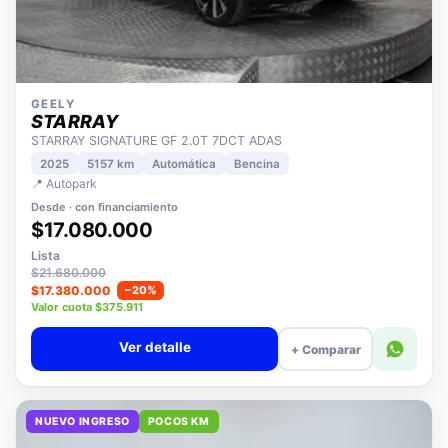
GEELY
STARRAY
STARRAY SIGNATURE GF 2.0T 7DCT ADAS
2025
5157 km
Automática
Bencina
📍 Autopark
Desde · con financiamiento
$17.080.000
Lista
$21.680.000
$17.380.000
−20%
Valor cuota $375.911
Ver detalle
+ Comparar
NUEVO INGRESO
POCOS KM