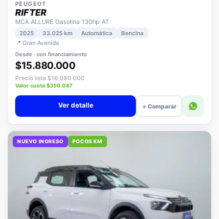
PEUGEOT
RIFTER
MCA ALLURE Gasolina 130hp AT
2025
33.025 km
Automática
Bencina
📍 Gran Avenida
Desde · con financiamiento
$15.880.000
Precio lista $16.080.000
Valor cuota $350.087
Ver detalle
+ Comparar
NUEVO INGRESO
POCOS KM