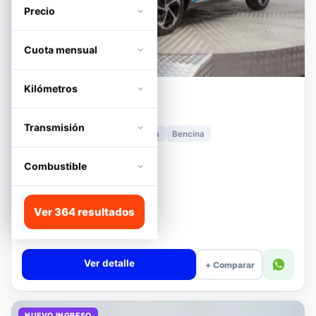
Precio
Cuota mensual
Kilómetros
MG
HS
1.5T DCT TROPHY
Transmisión
2024
11.278 km
Automática
Bencina
📍 Irarrázaval
Desde · con financiamiento
Combustible
$12.480.000
Lista
Ver 364 resultados
$13.180.000
$12.680.000
−4%
Valor cuota $294.392
Ver detalle
+ Comparar