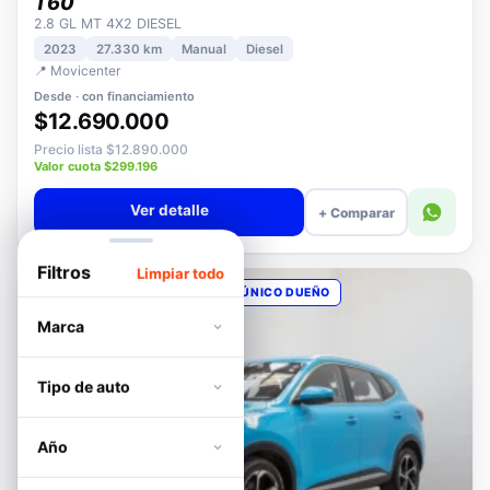
MAXUS
T60
2.8 GL MT 4X2 DIESEL
2023
27.330 km
Manual
Diesel
📍 Movicenter
Desde · con financiamiento
$12.690.000
Precio lista $12.890.000
Valor cuota $299.196
Ver detalle
+ Comparar
Filtros
Limpiar todo
OPORTUNIDAD
POCOS KM
ÚNICO DUEÑO
Marca
Tipo de auto
Año