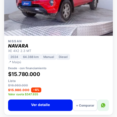
NISSAN
NAVARA
XE 4X2 2.3 MT
2024
64.388 km
Manual
Diesel
📍 Maipú
Desde · con financiamiento
$15.780.000
Lista
$16.980.000
$15.980.000
−6%
Valor cuota $347.935
Ver detalle
+ Comparar