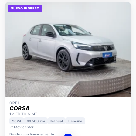
NUEVO INGRESO
OPEL
CORSA
1.2 EDITION MT
2024
66.503 km
Manual
Bencina
📍 Movicenter