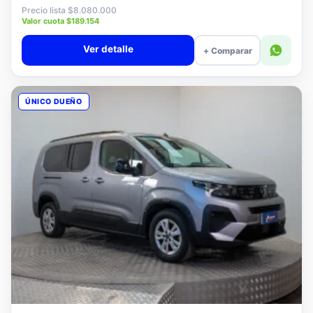
$7.880.000
Precio lista $8.080.000
Valor cuota $189.154
Ver detalle
+ Comparar
ÚNICO DUEÑO