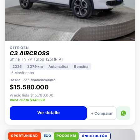
CITROËN
C3 AIRCROSS
Shine TN 7P Turbo 125HP AT
2026
3079 km
Automática
Bencina
📍 Movicenter
Desde · con financiamiento
$15.580.000
Precio lista $15.780.000
Valor cuota $343.631
Ver detalle
+ Comparar