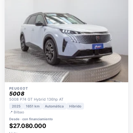
OPORTUNIDAD
ECO
POCOS KM
ÚNICO DUEÑO
PEUGEOT
5008
5008 P74 GT Hybrid 136hp AT
2025
1651 km
Automática
Híbrido
📍 Bilbao
Desde · con financiamiento
$27.080.000