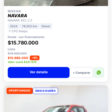
NISSAN
NAVARA
NAVARA 4X2 2.3
2024
78.203 km
Diesel
📍 CPD Maipú
Desde · con financiamiento
$15.780.000
Lista
$16.980.000
$15.980.000
−6%
Valor cuota $347.935
Ver detalle
+ Comparar
OPORTUNIDAD
ÚNICO DUEÑO