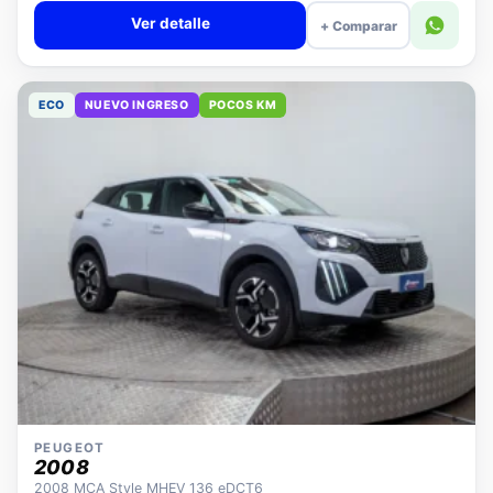
Ver detalle
+ Comparar
ECO
NUEVO INGRESO
POCOS KM
PEUGEOT
2008