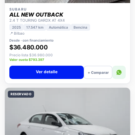
SUBARU
ALL NEW OUTBACK
2.4 T TOURING GARDX AT 4X4
2025
17.547 km
Automática
Bencina
📍 Bilbao
Desde · con financiamiento
$36.480.000
Precio lista $36.980.000
Valor cuota $793.397
Ver detalle
+ Comparar
RESERVADO