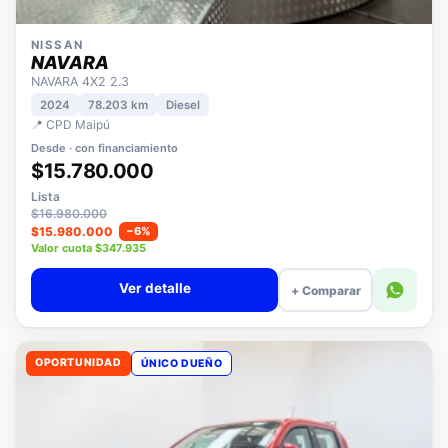
NISSAN
NAVARA
NAVARA 4X2 2.3
2024
78.203 km
Diesel
📍 CPD Maipú
Desde · con financiamiento
$15.780.000
Lista
$16.980.000
$15.980.000
−6%
Valor cuota $347.935
Ver detalle
+ Comparar
OPORTUNIDAD
ÚNICO DUEÑO