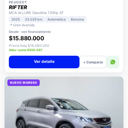
PEUGEOT
RIFTER
MCA ALLURE Gasolina 130hp AT
2025
33.025 km
Automática
Bencina
📍 Gran Avenida
Desde · con financiamiento
$15.880.000
Precio lista $16.080.000
Valor cuota $350.087
Ver detalle
+ Comparar
NUEVO INGRESO