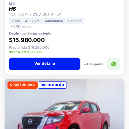
MG
HS
1.5T TROPHY 2WD DCT AT 5P
2026
4537 km
Automática
Bencina
📍 CPD Maipú
Desde · con financiamiento
$15.980.000
Precio lista $16.280.000
Valor cuota $352.239
Ver detalle
+ Comparar
OPORTUNIDAD
ÚNICO DUEÑO