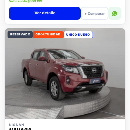
Precio lista $14.280.000
Valor cuota $309.199
Ver detalle
+ Comparar
RESERVADO
OPORTUNIDAD
ÚNICO DUEÑO