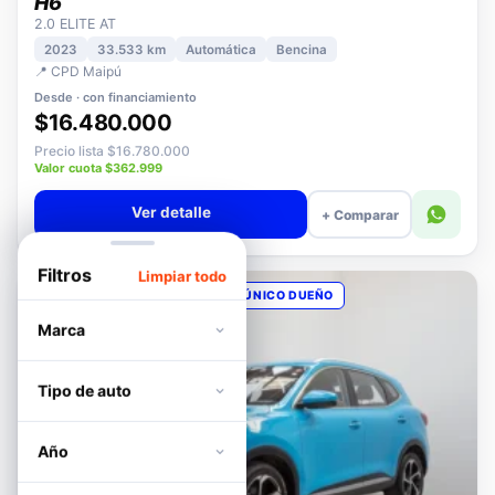
HAVAL
H6
2.0 ELITE AT
2023
33.533 km
Automática
Bencina
📍 CPD Maipú
Desde · con financiamiento
$16.480.000
Precio lista $16.780.000
Valor cuota $362.999
Ver detalle
+ Comparar
Filtros
Limpiar todo
OPORTUNIDAD
POCOS KM
ÚNICO DUEÑO
Marca
Tipo de auto
Año