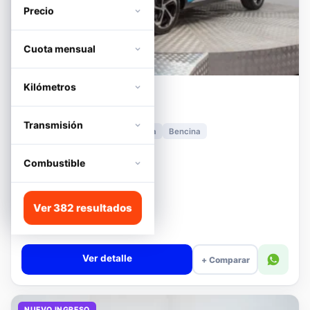
Precio
Cuota mensual
Kilómetros
MG
HS
1.5T DCT TROPHY
Transmisión
2024
11.278 km
Automática
Bencina
📍 Irarrázaval
Desde · con financiamiento
Combustible
$11.680.000
Lista
Ver 382 resultados
$13.180.000
$12.680.000
−4%
Valor cuota $276.089
Ver detalle
+ Comparar