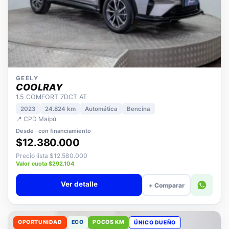
GEELY
COOLRAY
1.5 COMFORT 7DCT AT
2023
24.824 km
Automática
Bencina
📍 CPD Maipú
Desde · con financiamiento
$12.380.000
Precio lista $12.580.000
Valor cuota $292.104
Ver detalle
+ Comparar