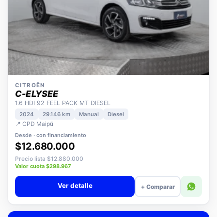
CITROËN
C-ELYSEE
1.6 HDI 92 FEEL PACK MT DIESEL
2024
29.146 km
Manual
Diesel
📍 CPD Maipú
Desde · con financiamiento
$12.680.000
Precio lista $12.880.000
Valor cuota $298.967
Ver detalle
+ Comparar