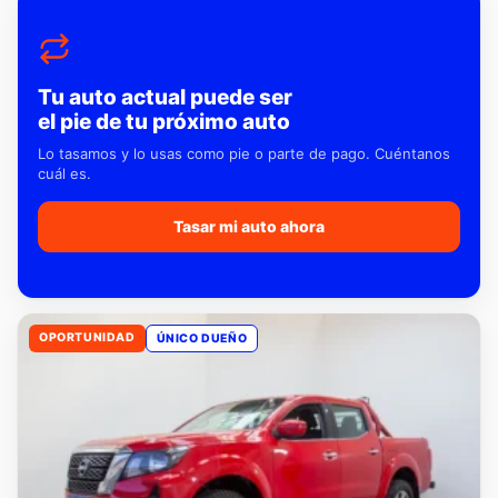
Tu auto actual puede ser
el pie de tu próximo auto
Lo tasamos y lo usas como pie o parte de pago. Cuéntanos
cuál es.
Tasar mi auto ahora
OPORTUNIDAD
ÚNICO DUEÑO