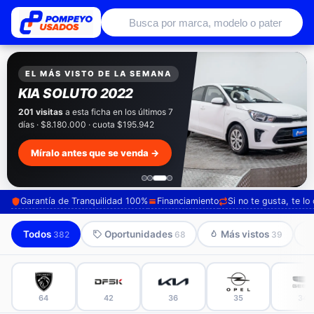
Autos usados con garantía de conce
EXCLUSIVO POMPEYO USADOS
Pompeyo
Garantía Total
Todos nuestros autos salen con 3 meses de
garantía incluida. Súmale 12 o 24 meses con
seguro automotriz y asistencia en ruta.
Mira cómo los preparamos →
Garantía de Tranquilidad 100%
Financiamiento
Si no te gusta, te l
Todos
Oportunidades
Más vistos
382
68
39
64
42
36
35
34