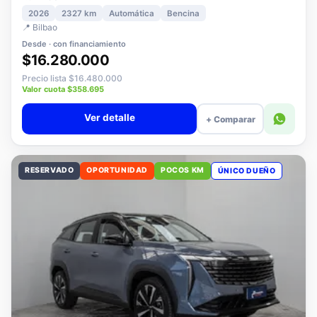
1.5 PLUS ELITE AT
2026
2327 km
Automática
Bencina
📍 Bilbao
Desde · con financiamiento
$16.280.000
Precio lista $16.480.000
Valor cuota $358.695
Ver detalle
+ Comparar
RESERVADO
OPORTUNIDAD
POCOS KM
ÚNICO DUEÑO