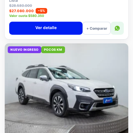
Lista
$28.580.000
$27.080.000
−5%
Valor cuota $580.350
Ver detalle
+ Comparar
NUEVO INGRESO
POCOS KM