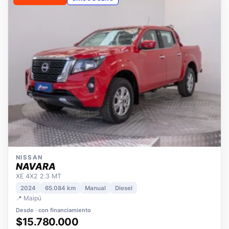
OPORTUNIDAD
ÚNICO DUEÑO
NISSAN
NAVARA
XE 4X2 2.3 MT
2024
65.084 km
Manual
Diesel
📍 Maipú
Desde · con financiamiento