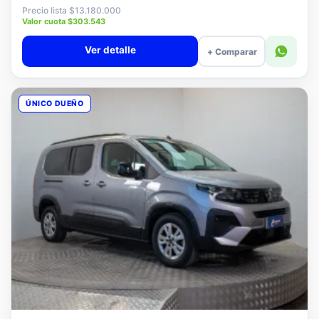
$12.880.000
Precio lista $13.180.000
Valor cuota $303.543
Ver detalle
+ Comparar
ÚNICO DUEÑO