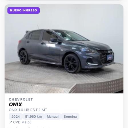
NUEVO INGRESO
CHEVROLET
ONIX
ONIX 1.0 HB RS P2 MT
2024
51.960 km
Manual
Bencina
📍 CPD Maipú