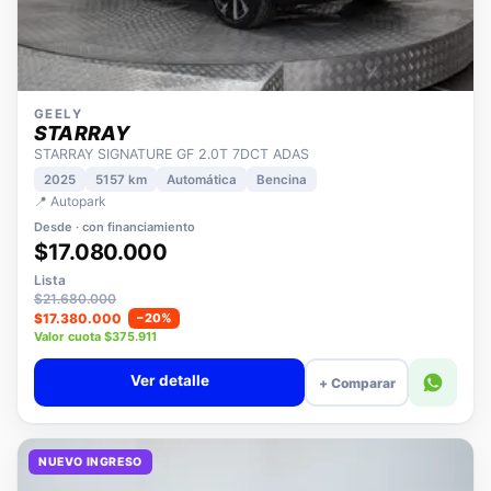
GEELY
STARRAY
STARRAY SIGNATURE GF 2.0T 7DCT ADAS
2025
5157 km
Automática
Bencina
📍 Autopark
Desde · con financiamiento
$17.080.000
Lista
$21.680.000
$17.380.000
−20%
Valor cuota $375.911
Ver detalle
+ Comparar
NUEVO INGRESO