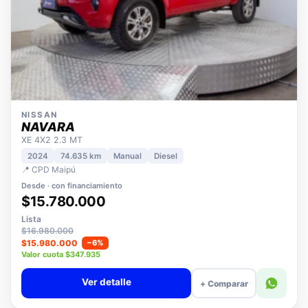
NISSAN
NAVARA
XE 4X2 2.3 MT
2024
74.635 km
Manual
Diesel
📍 CPD Maipú
Desde · con financiamiento
$15.780.000
Lista
$16.980.000
$15.980.000
−6%
Valor cuota $347.935
Ver detalle
+ Comparar