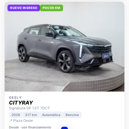
NUEVO INGRESO
POCOS KM
GEELY
CITYRAY
Signature GF 1.5T 7DCT
2026
317 km
Automática
Bencina
📍 Plaza Oeste