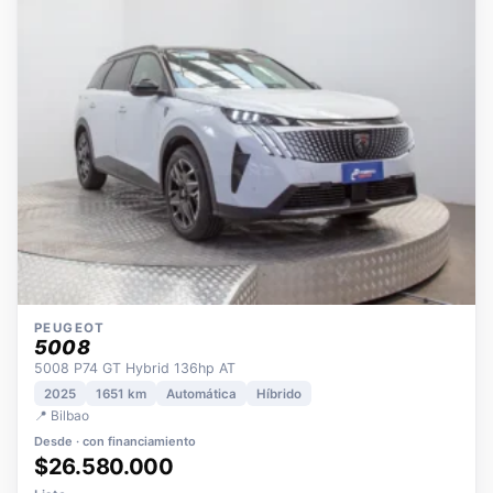
OPORTUNIDAD
ECO
POCOS KM
ÚNICO DUEÑO
PEUGEOT
5008
5008 P74 GT Hybrid 136hp AT
2025
1651 km
Automática
Híbrido
📍 Bilbao
Desde · con financiamiento
$26.580.000