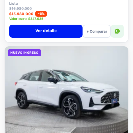
$15.780.000
Lista
$16.980.000
$15.980.000
−6%
Valor cuota $347.935
Ver detalle
+ Comparar
NUEVO INGRESO