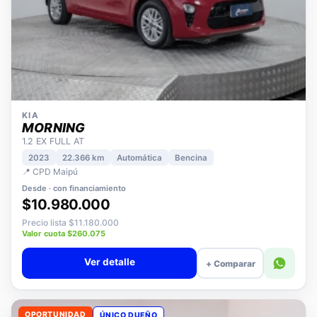
KIA
MORNING
1.2 EX FULL AT
2023
22.366 km
Automática
Bencina
📍 CPD Maipú
Desde · con financiamiento
$10.980.000
Precio lista $11.180.000
Valor cuota $260.075
Ver detalle
+ Comparar