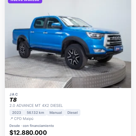
NUEVO INGRESO
JAC
T8
2.0 ADVANCE MT 4X2 DIESEL
2023
56.132 km
Manual
Diesel
📍 CPD Maipú
Desde · con financiamiento