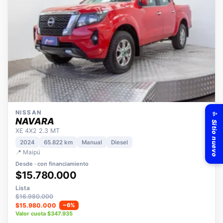
✨ Sitio nuevo
NISSAN
NAVARA
XE 4X2 2.3 MT
2024
65.822 km
Manual
Diesel
📍 Maipú
Desde · con financiamiento
$15.780.000
Lista
$16.980.000
$15.980.000
−6%
Valor cuota $347.935