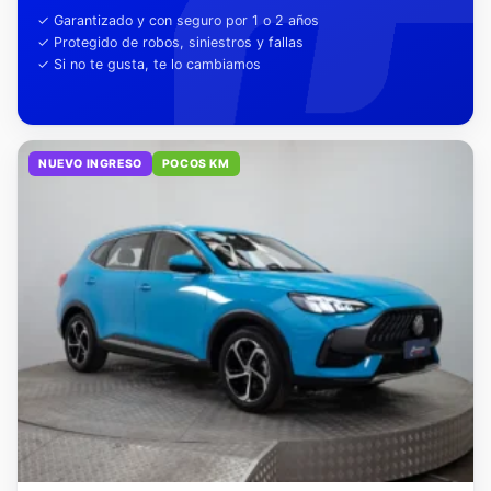
tu tranquilidad
✓ Garantizado y con seguro por 1 o 2 años
✓ Protegido de robos, siniestros y fallas
✓ Si no te gusta, te lo cambiamos
NUEVO INGRESO
POCOS KM