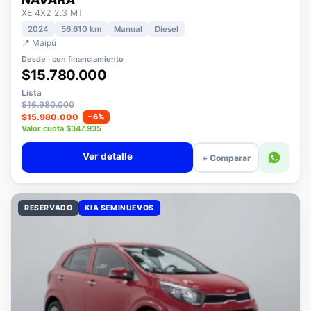
NISSAN
NAVARA
XE 4X2 2.3 MT
2024
56.610 km
Manual
Diesel
📍 Maipú
Desde · con financiamiento
$15.780.000
Lista
$16.980.000
$15.980.000
−6%
Valor cuota $347.935
Ver detalle
+ Comparar
RESERVADO
KIA SEMINUEVOS