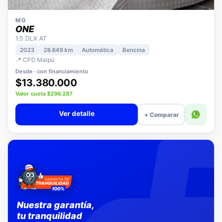
MG
ONE
1.5 DLX AT
2023
28.649 km
Automática
Bencina
📍 CPD Maipú
Desde · con financiamiento
$13.380.000
Valor cuota $296.287
Ver detalle
+ Comparar
Nuestra garantía,