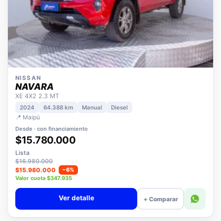
NISSAN
NAVARA
XE 4X2 2.3 MT
2024
64.388 km
Manual
Diesel
📍 Maipú
Desde · con financiamiento
$15.780.000
Lista
$16.980.000
$15.980.000
−6%
Valor cuota $347.935
Ver detalle
+ Comparar