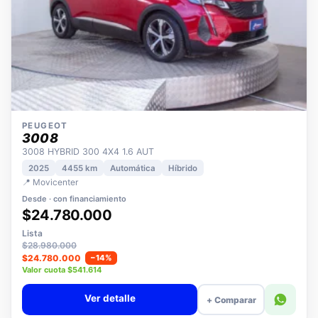
PEUGEOT
3008
3008 HYBRID 300 4X4 1.6 AUT
2025
4455 km
Automática
Híbrido
📍 Movicenter
Desde · con financiamiento
$24.780.000
Lista
$28.980.000
$24.780.000
−14%
Valor cuota $541.614
Ver detalle
+ Comparar