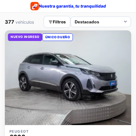
Nuestra garantía,
tu tranquilidad
377
vehículos
Filtros
NUEVO INGRESO
ÚNICO DUEÑO