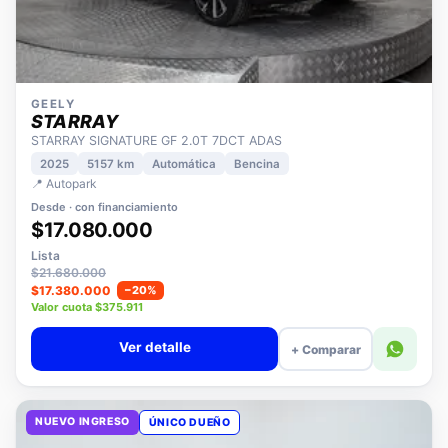
GEELY
STARRAY
STARRAY SIGNATURE GF 2.0T 7DCT ADAS
2025
5157 km
Automática
Bencina
📍 Autopark
Desde · con financiamiento
$17.080.000
Lista
$21.680.000
$17.380.000
−20%
Valor cuota $375.911
Ver detalle
+ Comparar
NUEVO INGRESO
ÚNICO DUEÑO