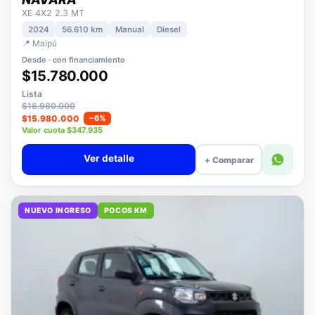
NISSAN
NAVARA
XE 4X2 2.3 MT
2024
56.610 km
Manual
Diesel
📍 Maipú
Desde · con financiamiento
$15.780.000
Lista
$16.980.000
$15.980.000
−6%
Valor cuota $347.935
Ver detalle
+ Comparar
NUEVO INGRESO
POCOS KM