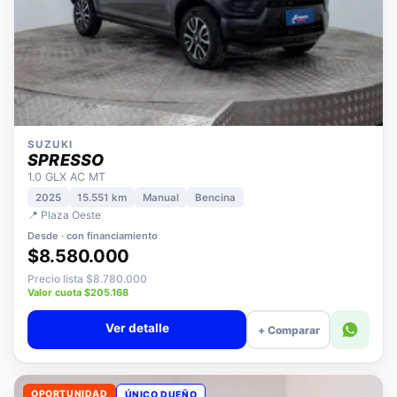
SUZUKI
SPRESSO
1.0 GLX AC MT
2025
15.551 km
Manual
Bencina
📍 Plaza Oeste
Desde · con financiamiento
$8.580.000
Precio lista $8.780.000
Valor cuota $205.168
Ver detalle
+ Comparar