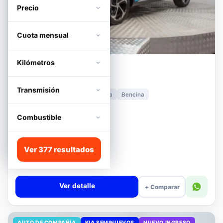
Precio
Cuota mensual
Kilómetros
MG
HS
1.5T DCT TROPHY
Transmisión
2024
11.278 km
Automática
Bencina
📍 Irarrázaval
Desde · con financiamiento
Combustible
$11.680.000
Lista
Ver 377 resultados
$13.180.000
$12.680.000
−4%
Valor cuota $276.089
Ver detalle
+ Comparar