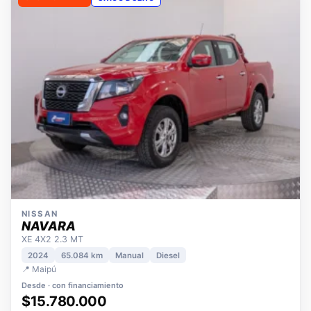
OPORTUNIDAD
ÚNICO DUEÑO
NISSAN
NAVARA
XE 4X2 2.3 MT
2024
65.084 km
Manual
Diesel
📍 Maipú
Desde · con financiamiento