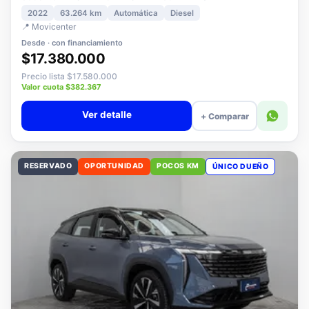
3008 1.5 ALLURE PACK BLUEHDI 130 AT DIESEL
2022
63.264 km
Automática
Diesel
📍 Movicenter
Desde · con financiamiento
$17.380.000
Precio lista $17.580.000
Valor cuota $382.367
Ver detalle
+ Comparar
RESERVADO
OPORTUNIDAD
POCOS KM
ÚNICO DUEÑO