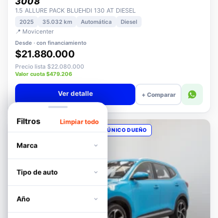
PEUGEOT
3008
1.5 ALLURE PACK BLUEHDI 130 AT DIESEL
2025
35.032 km
Automática
Diesel
📍 Movicenter
Desde · con financiamiento
$21.880.000
Precio lista $22.080.000
Valor cuota $479.206
Ver detalle
+ Comparar
Filtros
Limpiar todo
OPORTUNIDAD
POCOS KM
ÚNICO DUEÑO
Marca
Tipo de auto
Año