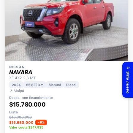
✨ Sitio nuevo
NISSAN
NAVARA
XE 4X2 2.3 MT
2024
65.822 km
Manual
Diesel
📍 Maipú
Desde · con financiamiento
$15.780.000
Lista
$16.980.000
$15.980.000
−6%
Valor cuota $347.935