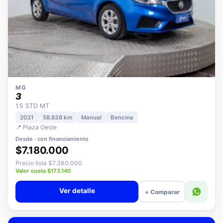
MG
3
1.5 STD MT
2021
58.838 km
Manual
Bencina
📍 Plaza Oeste
Desde · con financiamiento
$7.180.000
Precio lista $7.380.000
Valor cuota $173.140
Ver detalle
+ Comparar