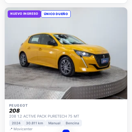
NUEVO INGRESO
ÚNICO DUEÑO
PEUGEOT
208
208 1.2 ACTIVE PACK PURETECH 75 MT
2024
30.811 km
Manual
Bencina