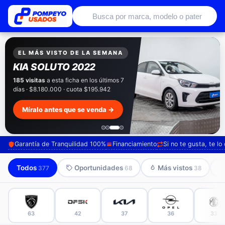
Autos usados con garantía de conce
EXCLUSIVO POMPEYO USADOS
Pompeyo
Garantía Total
Todos nuestros autos salen con 3 meses de
garantía incluida. Súmale 12 o 24 meses con
seguro automotriz y asistencia en ruta.
Mira cómo los preparamos →
Garantía de Tranquilidad 100%
Financiamiento
Si no te gusta, te l
Todos
Oportunidades
Más vistos
377
68
38
63
42
37
36
33