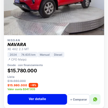
NISSAN
NAVARA
XE 4X2 2.3 MT
2024
74.635 km
Manual
Diesel
📍 CPD Maipú
Desde · con financiamiento
$15.780.000
Lista
$16.980.000
$15.980.000
−6%
Valor cuota $347.935
Ver detalle
+ Comparar