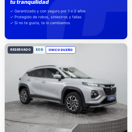
Nuestra garantía,
tu tranquilidad
✓ Garantizado y con seguro por 1 o 2 años
✓ Protegido de robos, siniestros y fallas
✓ Si no te gusta, te lo cambiamos
RESERVADO
ECO
ÚNICO DUEÑO