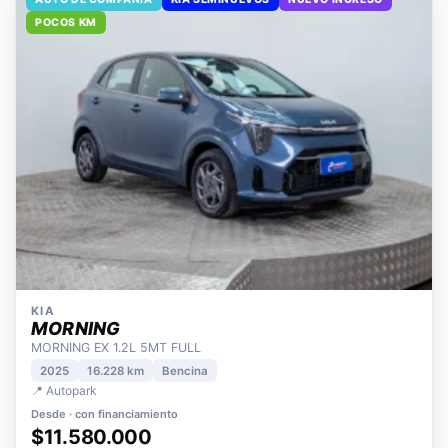
AUTO DE COMPAÑÍA
KIA SEMINUEVOS
NUEVO INGRESO
POCOS KM
KIA
MORNING
MORNING EX 1.2L 5MT FULL
2025
16.228 km
Bencina
📍 Autopark
Desde · con financiamiento