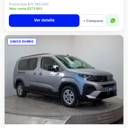
$11.580.000
Precio lista $11.780.000
Valor cuota $273.802
Ver detalle
+ Comparar
ÚNICO DUEÑO