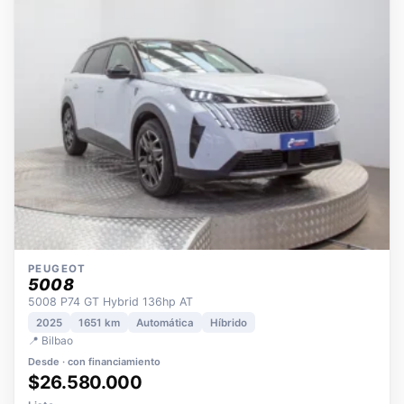
OPORTUNIDAD
ECO
POCOS KM
ÚNICO DUEÑO
PEUGEOT
5008
5008 P74 GT Hybrid 136hp AT
2025
1651 km
Automática
Híbrido
📍 Bilbao
Desde · con financiamiento
$26.580.000