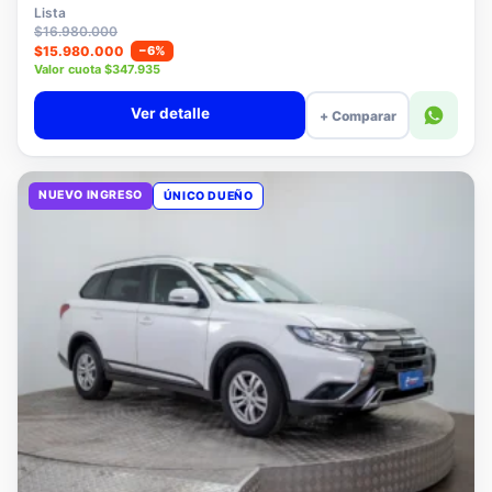
$15.780.000
Lista
$16.980.000
$15.980.000
−6%
Valor cuota $347.935
Ver detalle
+ Comparar
NUEVO INGRESO
ÚNICO DUEÑO