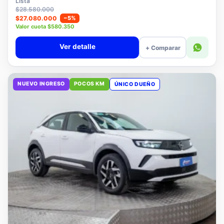
Lista
$28.580.000
$27.080.000
−5%
Valor cuota $580.350
Ver detalle
+ Comparar
NUEVO INGRESO
POCOS KM
ÚNICO DUEÑO