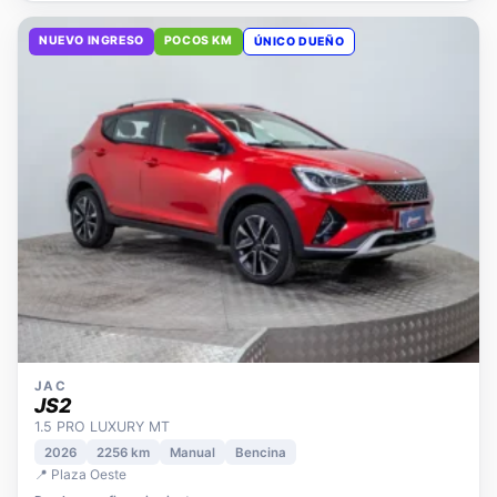
NUEVO INGRESO
POCOS KM
ÚNICO DUEÑO
JAC
JS2
1.5 PRO LUXURY MT
2026
2256 km
Manual
Bencina
📍 Plaza Oeste