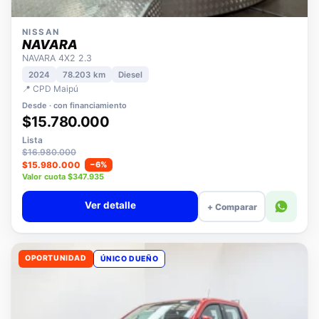
NISSAN
NAVARA
NAVARA 4X2 2.3
2024
78.203 km
Diesel
📍 CPD Maipú
Desde · con financiamiento
$15.780.000
Lista
$16.980.000
$15.980.000
−6%
Valor cuota $347.935
Ver detalle
+ Comparar
OPORTUNIDAD
ÚNICO DUEÑO