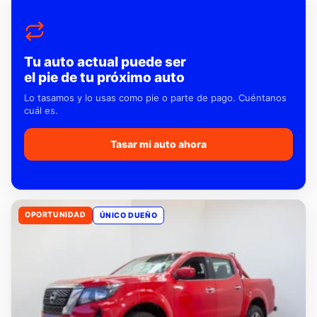
Tu auto actual puede ser
el pie de tu próximo auto
Lo tasamos y lo usas como pie o parte de pago. Cuéntanos
cuál es.
Tasar mi auto ahora
OPORTUNIDAD
ÚNICO DUEÑO