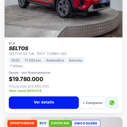
KIA
SELTOS
SELTOS EX 1.4L 7DCT TURBO-GDI
2025
11.055 km
Automática
Bencina
📍 Bilbao
Desde · con financiamiento
$19.780.000
Precio lista $19.980.000
Valor cuota $434.014
Ver detalle
+ Comparar