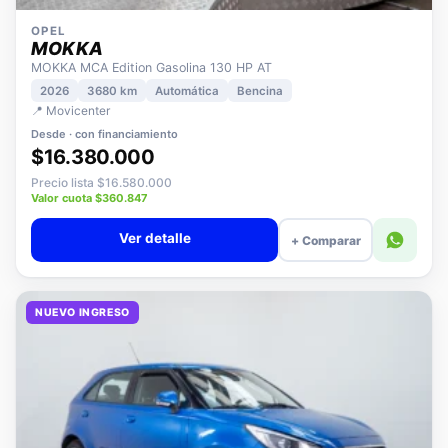
OPEL
MOKKA
MOKKA MCA Edition Gasolina 130 HP AT
2026
3680 km
Automática
Bencina
📍 Movicenter
Desde · con financiamiento
$16.380.000
Precio lista $16.580.000
Valor cuota $360.847
Ver detalle
+ Comparar
NUEVO INGRESO