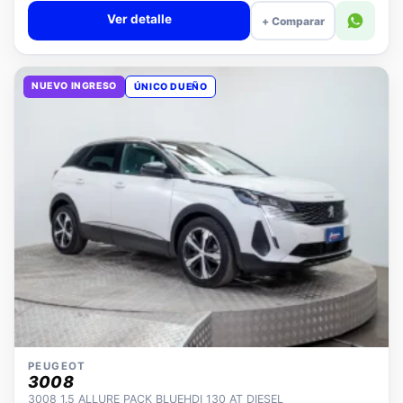
Ver detalle
+ Comparar
NUEVO INGRESO
ÚNICO DUEÑO
PEUGEOT
3008