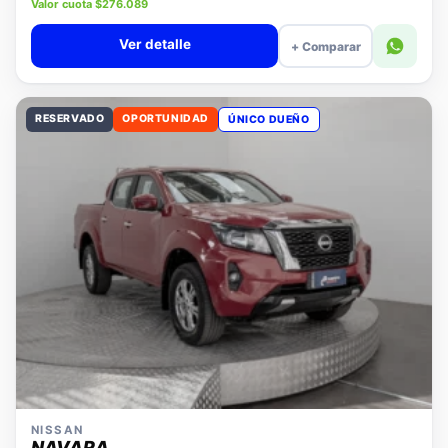
Precio lista $11.880.000
Valor cuota $276.089
Ver detalle
+ Comparar
RESERVADO
OPORTUNIDAD
ÚNICO DUEÑO