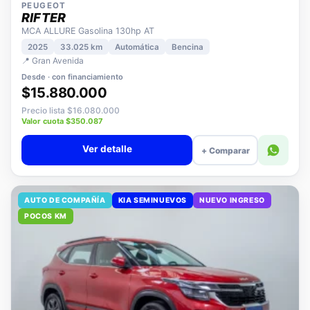
PEUGEOT
RIFTER
MCA ALLURE Gasolina 130hp AT
2025
33.025 km
Automática
Bencina
📍 Gran Avenida
Desde · con financiamiento
$15.880.000
Precio lista $16.080.000
Valor cuota $350.087
Ver detalle
+ Comparar
AUTO DE COMPAÑÍA
KIA SEMINUEVOS
NUEVO INGRESO
POCOS KM