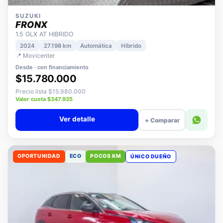
SUZUKI
FRONX
1.5 GLX AT HIBRIDO
2024
27.198 km
Automática
Híbrido
📍 Movicenter
Desde · con financiamiento
$15.780.000
Precio lista $15.980.000
Valor cuota $347.935
Ver detalle
+ Comparar
OPORTUNIDAD
ECO
POCOS KM
ÚNICO DUEÑO