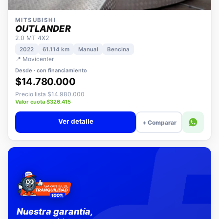
MITSUBISHI
OUTLANDER
2.0 MT 4X2
2022
61.114 km
Manual
Bencina
📍 Movicenter
Desde · con financiamiento
$14.780.000
Precio lista $14.980.000
Valor cuota $326.415
Ver detalle
+ Comparar