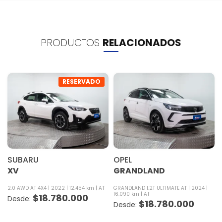
PRODUCTOS
RELACIONADOS
RESERVADO
SUBARU
OPEL
XV
GRANDLAND
2.0 AWD AT 4X4
2022
12.454 km
AT
GRANDLAND 1.2T ULTIMATE AT
2024
16.090 km
AT
$
18.780.000
$
18.780.000