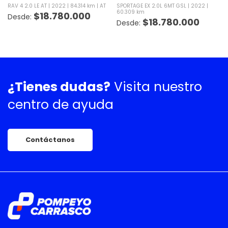
RAV 4 2.0 LE AT
2022
84.314 km
AT
SPORTAGE EX 2.0L 6MT GSL
2022
60.309 km
$
18.780.000
$
18.780.000
¿Tienes dudas?
Visita nuestro
centro de ayuda
Contáctanos