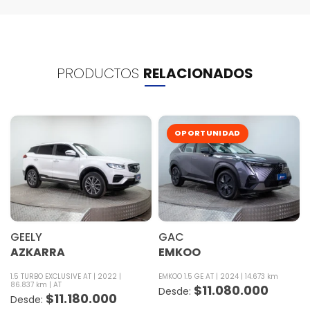
PRODUCTOS
RELACIONADOS
OPORTUNIDAD
GEELY
GAC
AZKARRA
EMKOO
1.5 TURBO EXCLUSIVE AT
2022
EMKOO 1.5 GE AT
2024
14.673 km
86.837 km
AT
$
11.080.000
$
11.180.000