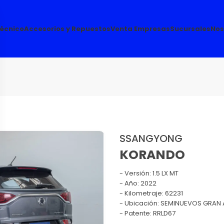
Técnico
Accesorios y Repuestos
Venta Empresas
Sucursales
Nos
SSANGYONG
KORANDO
Versión:
1.5 LX MT
Año: 2022
Kilometraje: 62231
Ubicación: SEMINUEVOS GRAN 
Patente: RRLD67