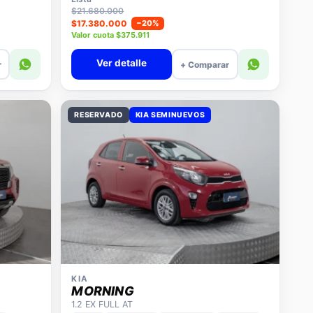
$21.680.000
$17.380.000
−20%
Valor cuota $375.911
Ver detalle
r
+ Comparar
RESERVADO
KIA SEMINUEVOS
KIA
MORNING
1.2 EX FULL AT