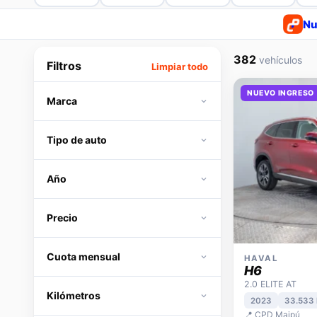
Nu
382
vehículos
Filtros
Limpiar todo
NUEVO INGRESO
Marca
Tipo de auto
Año
Precio
Cuota mensual
HAVAL
H6
2.0 ELITE AT
Kilómetros
2023
33.533
📍 CPD Maipú