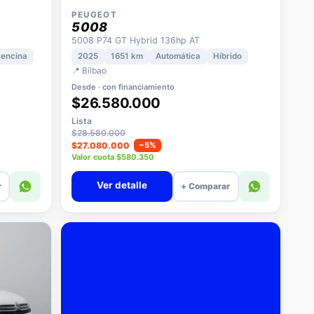
PEUGEOT
5008
5008 P74 GT Hybrid 136hp AT
encina
2025
1651 km
Automática
Híbrido
📍 Bilbao
Desde · con financiamiento
$26.580.000
Lista
$28.580.000
$27.080.000
−5%
Valor cuota $580.350
Ver detalle
r
+ Comparar