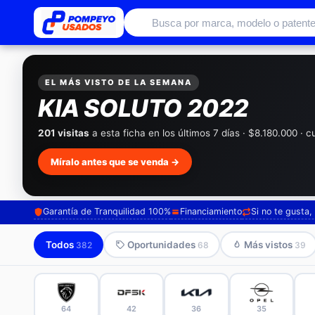
Autos usados con garantía de conc
EL MÁS VISTO DE LA SEMANA
KIA SOLUTO 2022
201 visitas
a esta ficha en los últimos 7 días · $8.180.000 · 
Míralo antes que se venda →
Garantía de Tranquilidad 100%
Financiamiento
Si no te gusta
Todos
Oportunidades
Más vistos
382
68
39
64
42
36
35