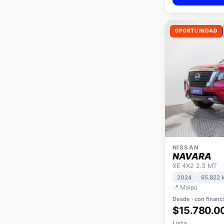
OPORTUNIDAD
NISSAN
NAVARA
XE 4X2 2.3 MT
2024
65.822 
📍 Maipú
Desde · con financ
$15.780.0
Lista