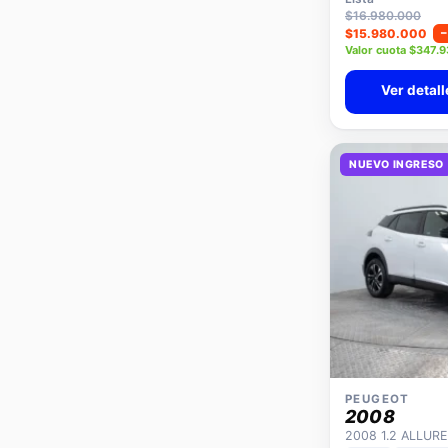
$16.980.000
$15.980.000
Valor cuota $347.
Ver detall
NUEVO INGRESO
PEUGEOT
2008
2008 1.2 ALLUR