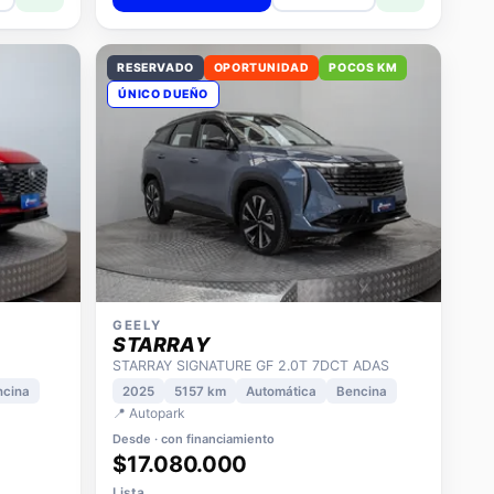
RESERVADO
OPORTUNIDAD
POCOS KM
ÚNICO DUEÑO
GEELY
STARRAY
STARRAY SIGNATURE GF 2.0T 7DCT ADAS
ncina
2025
5157 km
Automática
Bencina
📍 Autopark
Desde · con financiamiento
$17.080.000
Lista