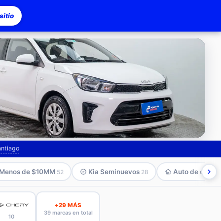
itio
asco
antiago
Menos de $10MM
Kia Seminuevos
Auto de compa
52
28
+29 MÁS
39 marcas en total
10