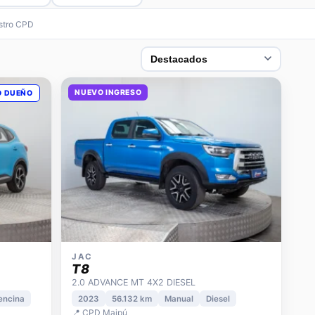
estro CPD
NUEVO INGRESO
O DUEÑO
JAC
T8
2.0 ADVANCE MT 4X2 DIESEL
encina
2023
56.132 km
Manual
Diesel
📍 CPD Maipú