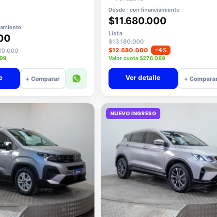
Desde · con financiamiento
$11.680.000
iamiento
Lista
00
$13.180.000
$12.680.000
−4%
780.000
999
Valor cuota $276.089
e
Ver detalle
+ Comparar
+ Compara
NUEVO INGRESO