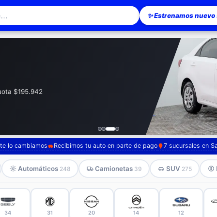
✨ Estrenamos nuevo s
esionario en Santiago — Pompeyo Carr
cuota $195.942
, te lo cambiamos
Recibimos tu auto en parte de pago
7 sucursales en S
Automáticos
Camionetas
SUV
248
39
275
34
31
20
14
12