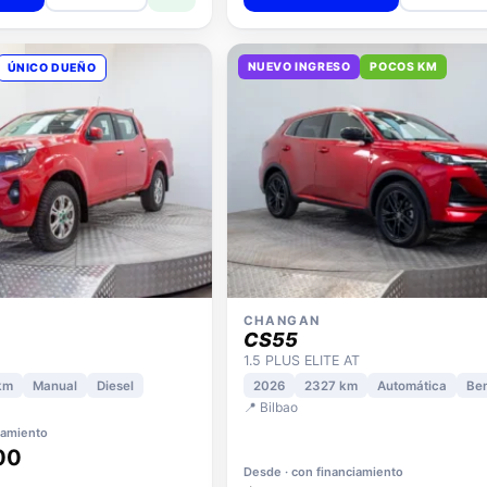
NUEVO INGRESO
POCOS KM
ÚNICO DUEÑO
CHANGAN
CS55
1.5 PLUS ELITE AT
km
Manual
Diesel
2026
2327 km
Automática
Be
📍 Bilbao
iamiento
00
Desde · con financiamiento