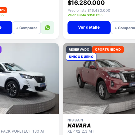
$16.280.000
−6%
Precio lista $16.480.000
935
Valor cuota $358.695
e
Ver detalle
+ Comparar
+ Compara
RESERVADO
OPORTUNIDAD
ÚNICO DUEÑO
NISSAN
NAVARA
E PACK PURETECH 130 AT
XE 4X2 2.3 MT