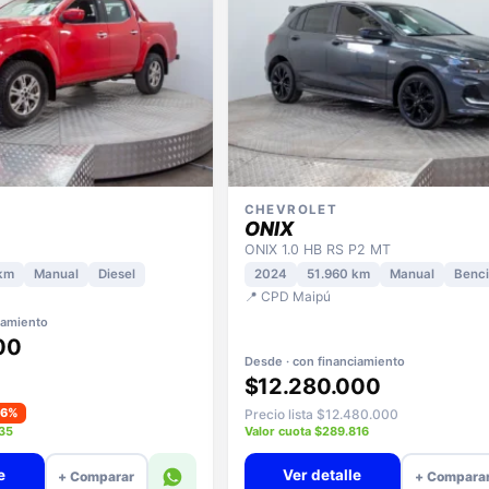
CHEVROLET
ONIX
ONIX 1.0 HB RS P2 MT
km
Manual
Diesel
2024
51.960 km
Manual
Benc
📍 CPD Maipú
iamiento
00
Desde · con financiamiento
$12.280.000
−6%
Precio lista $12.480.000
935
Valor cuota $289.816
e
Ver detalle
+ Comparar
+ Compara