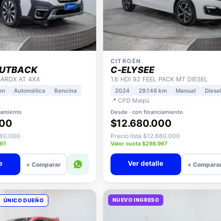
CITROËN
OUTBACK
C-ELYSEE
GARDX AT 4X4
1.6 HDI 92 FEEL PACK MT DIESEL
km
Automática
Bencina
2024
29.146 km
Manual
Diese
📍 CPD Maipú
iamiento
Desde · con financiamiento
000
$12.680.000
980.000
Precio lista $12.880.000
397
Valor cuota $298.967
e
Ver detalle
+ Comparar
+ Compara
NUEVO INGRESO
ÚNICO DUEÑO