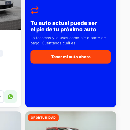
Tu auto actual puede ser
el pie de tu próximo auto
Lo tasamos y lo usas como pie o parte de
pago. Cuéntanos cuál es.
l
Tasar mi auto ahora
r
OPORTUNIDAD