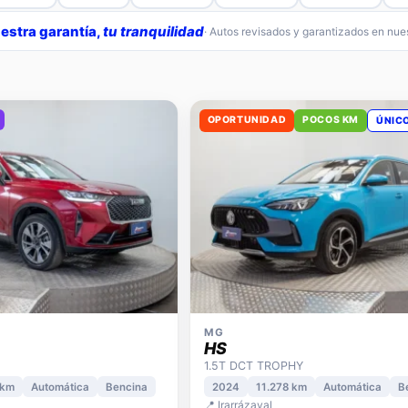
estra garantía,
tu tranquilidad
· Autos revisados y garantizados en nu
OPORTUNIDAD
POCOS KM
ÚNIC
MG
HS
1.5T DCT TROPHY
 km
Automática
Bencina
2024
11.278 km
Automática
B
📍 Irarrázaval