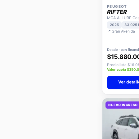
PEUGEOT
RIFTER
MCA ALLURE Gaso
2025
33.025
📍 Gran Avenida
Desde · con financ
$15.880.0
Precio lista $16.
Valor cuota $350.
Ver detall
NUEVO INGRESO