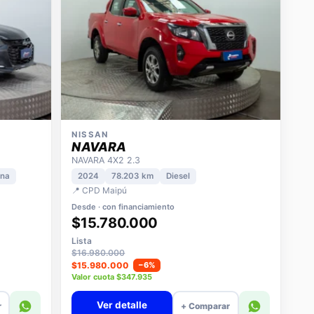
NISSAN
NAVARA
NAVARA 4X2 2.3
ina
2024
78.203 km
Diesel
📍 CPD Maipú
Desde · con financiamiento
$15.780.000
Lista
$16.980.000
$15.980.000
−6%
Valor cuota $347.935
Ver detalle
r
+ Comparar