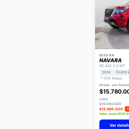
NISSAN
NAVARA
XE 4X2 2.3 MT
2024
74.635 
📍 CPD Maipú
Desde · con financ
$15.780.0
Lista
$16.980.000
$15.980.000
Valor cuota $347.
Ver detall