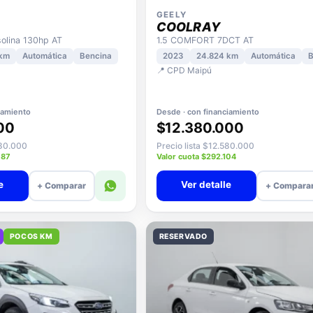
GEELY
COOLRAY
lina 130hp AT
1.5 COMFORT 7DCT AT
 km
Automática
Bencina
2023
24.824 km
Automática
B
📍 CPD Maipú
iamiento
Desde · con financiamiento
00
$12.380.000
080.000
Precio lista $12.580.000
087
Valor cuota $292.104
e
Ver detalle
+ Comparar
+ Compara
POCOS KM
RESERVADO