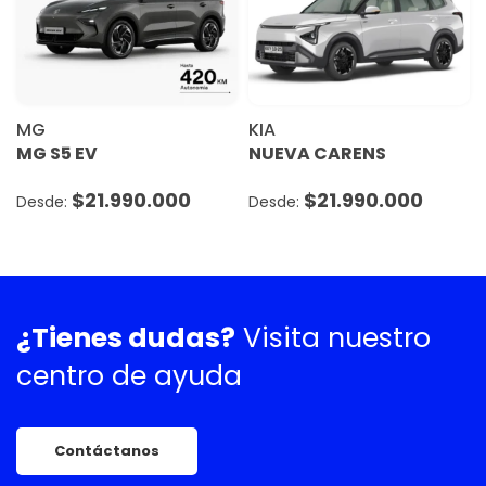
MG
KIA
MG S5 EV
NUEVA CARENS
$
21.990.000
$
21.990.000
¿Tienes dudas?
Visita nuestro
centro de ayuda
Contáctanos