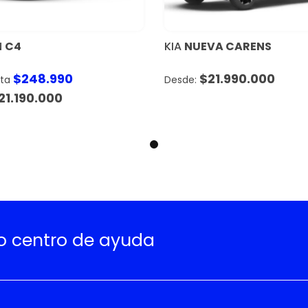
N
C4
KIA
NUEVA CARENS
$
248.990
$
21.990.000
ota
21.190.000
ro centro de ayuda