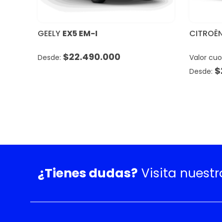
GEELY
EX5 EM-I
CITROË
$
22.490.000
Valor cu
$
¿Tienes dudas?
Visita nuest