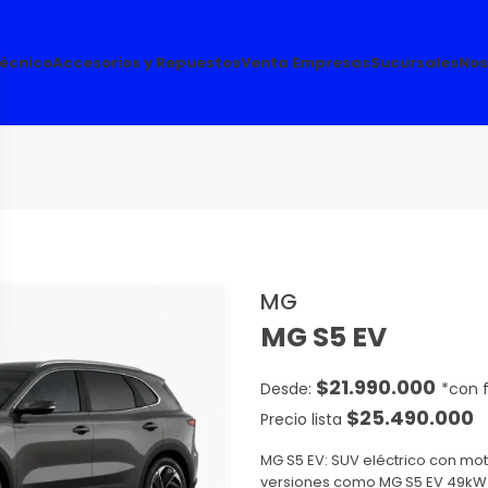
Técnico
Accesorios y Repuestos
Venta Empresas
Sucursales
Nos
MG
MG S5 EV
$
21.990.000
$
25.490.000
Precio lista
MG S5 EV: SUV eléctrico con mo
versiones como MG S5 EV 49kW C