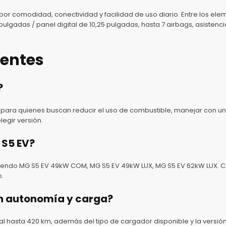
e por comodidad, conectividad y facilidad de uso diario. Entre los e
 pulgadas / panel digital de 10,25 pulgadas, hasta 7 airbags, asiste
uentes
?
 para quienes buscan reducir el uso de combustible, manejar con u
egir versión.
 S5 EV?
uyendo MG S5 EV 49kW COM, MG S5 EV 49kW LUX, MG S5 EV 62kW LUX. Co
o.
en autonomía y carga?
l hasta 420 km, además del tipo de cargador disponible y la versión