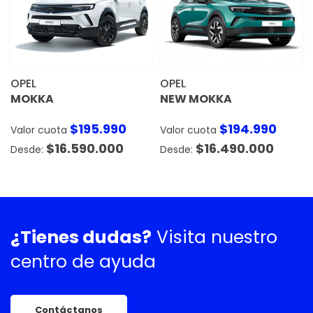
OPEL
OPEL
MOKKA
NEW MOKKA
$
195.990
$
194.990
Valor cuota
Valor cuota
$
16.590.000
$
16.490.000
¿Tienes dudas?
Visita nuestro
centro de ayuda
Contáctanos