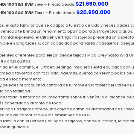
$
21.690.000
HDi 100 S&S BVM Live
— Precio desde
$
20.690.000
HDi 100 S&S BVM Taxi
— Precio desde
os, el auto familiar que se adapta a tu estilo de vida y necesidades 
 vehículo te brinda un rendimiento óptimo para tus trayectos diarios.
 frontal expresivo, el Citroën Berlingo Pasajeros presenta un aspect
onible en longitudes XL con capacidad para hasta 7 pasajeros, aseg
mbientes diferentes para elegir, desde tejidos Mica Grey hasta Wild G
i y a tus gustos.
do en el camino, el Citroën Berlingo Pasajeros está equipado con un
imedia favoritos con facilidad. Además, cuenta con tecnologías de 
idad en todo momento.
, puedes reproducir la pantalla de tu móvil en la tablet del Citroën 
a con facilidad.
tienes toda la información importante sobre tu vehículo al alcance de
s conectado y al tanto de todo.
n Berlingo Pasajeros ofrece una caja de cambios automática de 8 ve
onsumo de combustible y las emisiones de CO2.
familia con el Citroën Berlingo Pasajeros, donde el confort, la pract
ón inigualable.