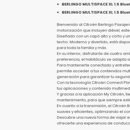
BERLINGO MULTISPACE XL 1.5 Blue
BERLINGO MULTISPACE XL 1.5 Blue
Bienvenido al Citroën Berlingo Pasajer
motorización que incluyen diésel, este
Diseñado con un capó alto y corto y un
techo. Moderno y divertido, está disp
para toda la familia y más.
En su interior, disfrutarás de cuatro a
preferencia, el habitáculo se adapta a t
Para mantenerte conectado y entreteni
permite acceder a tus contenidos mult
generación para garantizar tu segur
Con la tecnología Citroën Connect Play
tus aplicaciones y contenido multimedi
Y gracias a la aplicación My Citroën, 
mantenimiento, para que siempre esté
En cuanto a la transmisión, el Citroë
suaves y eficientes, optimizando el c
Descubre una nueva forma de viajar en 
ofrecerte una experiencia de conducci