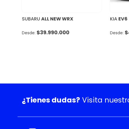
SUBARU
ALL NEW WRX
KIA
EV6
$
39.990.000
$
¿Tienes dudas?
Visita nuest