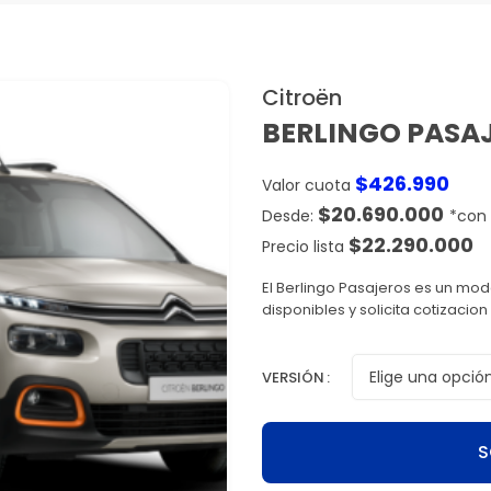
Citroën
BERLINGO PASA
$
426.990
Valor cuota
$
20.690.000
$
22.290.000
Precio lista
El Berlingo Pasajeros es un mo
disponibles y solicita cotizaci
VERSIÓN
S