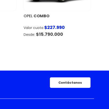
OPEL
COMBO
SUBA
$
227.990
Valor cuota
$
15.790.000
Contáctanos