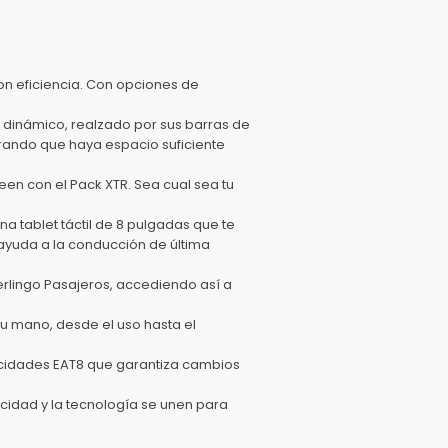
con eficiencia. Con opciones de
o dinámico, realzado por sus barras de
urando que haya espacio suficiente
reen con el Pack XTR. Sea cual sea tu
a tablet táctil de 8 pulgadas que te
ayuda a la conducción de última
Berlingo Pasajeros, accediendo así a
 tu mano, desde el uso hasta el
locidades EAT8 que garantiza cambios
icidad y la tecnología se unen para