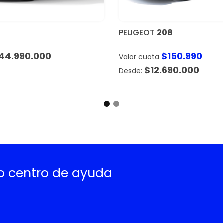
PEUGEOT
208
44.990.000
$
150.990
Valor cuota
$
12.690.000
ro centro de ayuda