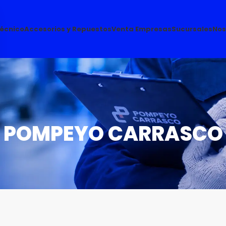
Técnico
Accesorios y Repuestos
Venta Empresas
Sucursales
Nos
POMPEYO CARRASCO