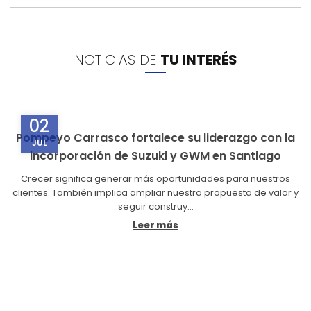
NOTICIAS DE
TU INTERÉS
02
Pompeyo Carrasco fortalece su liderazgo con la
JUL
incorporación de Suzuki y GWM en Santiago
Crecer significa generar más oportunidades para nuestros
clientes. También implica ampliar nuestra propuesta de valor y
seguir construy...
Leer más