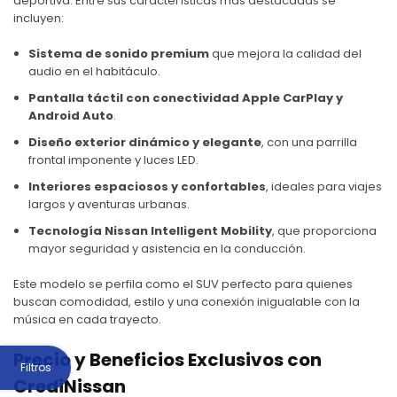
deportiva. Entre sus características más destacadas se
incluyen:
Sistema de sonido premium
que mejora la calidad del
audio en el habitáculo.
Pantalla táctil con conectividad Apple CarPlay y
Android Auto
.
Diseño exterior dinámico y elegante
, con una parrilla
frontal imponente y luces LED.
Interiores espaciosos y confortables
, ideales para viajes
largos y aventuras urbanas.
Tecnología
Nissan
Intelligent Mobility
, que proporciona
mayor seguridad y asistencia en la conducción.
Este modelo se perfila como el SUV perfecto para quienes
buscan comodidad, estilo y una conexión inigualable con la
música en cada trayecto.
Precio y Beneficios Exclusivos con
Filtros
CrediNissan