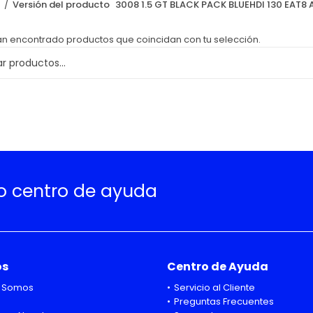
o
Versión del producto
3008 1.5 GT BLACK PACK BLUEHDI 130 EAT8 
an encontrado productos que coincidan con tu selección.
ro centro de ayuda
os
Centro de Ayuda
 Somos
Servicio al Cliente
Preguntas Frecuentes