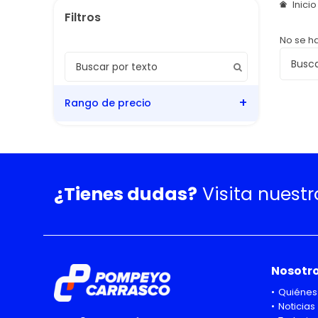
Inici
No se h
Rango de precio
¿Tienes dudas?
Visita nuest
Nosotr
Quiénes
Noticias