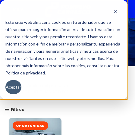
Menu
Este sitio web almacena cookies en tu ordenador que se
utilizan para recoger información acerca de tu interacción con
2008 1.5 GT BLUEHDI 130 AT
nuestro sitio web y nos permite recordarte. Usamos esta
DIESEL
información con el fin de mejorar y personalizar tu experiencia
de navegación y para generar analíticas y métricas acerca de
nuestros visitantes en este sitio web y otros medios. Para
obtener más información sobre las cookies, consulta nuestra
Política de privacidad.
Inicio
Versión del producto
Aceptar
2008 1.5 GT BLUEHDI 130 AT DIESEL
Filtros
OPORTUNIDAD