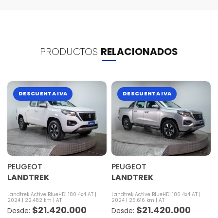
PRODUCTOS
RELACIONADOS
DESCUENTA IVA
DESCUENTA IVA
PEUGEOT
PEUGEOT
LANDTREK
LANDTREK
Landtrek Active BlueHDi 180 4x4 AT
Landtrek Active BlueHDi 180 4x4 AT
2024
22.482 km
AT
2024
25.616 km
AT
$
21.420.000
$
21.420.000