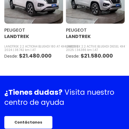
PEUGEOT
PEUGEOT
LANDTREK
LANDTREK
LANDTREK 2.2 ACTION4 BLUEHDI 180 AT 4X4 DIESEL
LANDTREK 2.2 ACTIVE BLUEHDI DIESEL 4X4 1
2024
38.742 km
AT
2025
34.386 km
AT
$
21.480.000
$
21.580.000
¿Tienes dudas?
Visita nuestro
centro de ayuda
Contáctanos