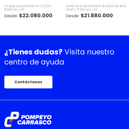
C4 Max Hybrid 136HP AT
2026
5008 1.5 GT BLACK PACK BLUEHDI 130 EAT8 
8.830 km
AT
2023
77.400 km
AT
$
22.080.000
$
21.880.000
¿Tienes dudas?
Visita nuestro
centro de ayuda
Contáctanos