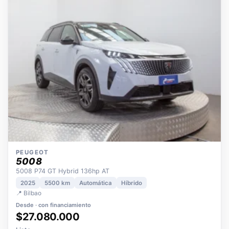
OPORTUNIDAD
ECO
POCOS KM
ÚNICO DUEÑO
PEUGEOT
5008
5008 P74 GT Hybrid 136hp AT
2025
5500 km
Automática
Híbrido
📍 Bilbao
Desde · con financiamiento
$27.080.000