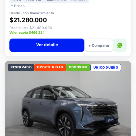
2026
8597 km
Automática
Eléctrico
📍 Bilbao
Desde · con financiamiento
$21.280.000
Precio lista $21.480.000
Valor cuota $466.224
Ver detalle
+ Comparar
RESERVADO
OPORTUNIDAD
POCOS KM
ÚNICO DUEÑO