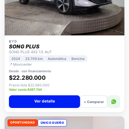
BYD
SONG PLUS
SONG PLUS 4X2 1.5 AUT
2024
23.705 km
Automática
Bencina
📍 Movicenter
Desde · con financiamiento
$22.280.000
Precio lista $22.580.000
Valor cuota $487.744
Ver detalle
+ Comparar
OPORTUNIDAD
ÚNICO DUEÑO