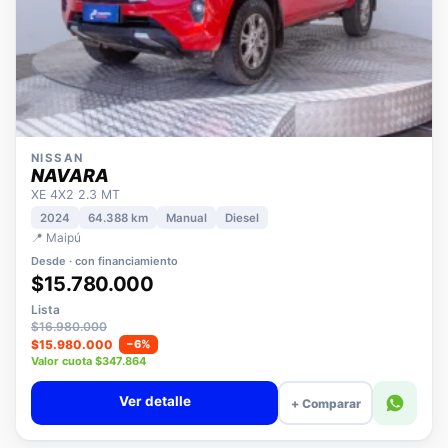
NISSAN
NAVARA
XE 4X2 2.3 MT
2024
64.388 km
Manual
Diesel
📍 Maipú
Desde · con financiamiento
$15.780.000
Lista
$16.980.000
$15.980.000
−6%
Valor cuota $347.864
Ver detalle
+ Comparar