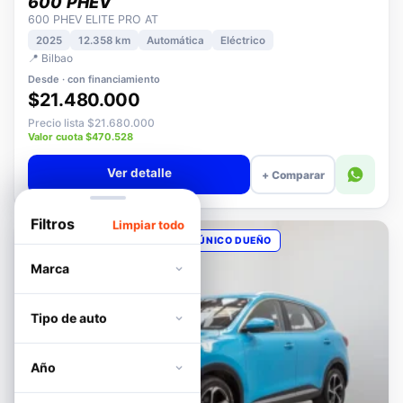
DFSK
600 PHEV
600 PHEV ELITE PRO AT
2025
12.358 km
Automática
Eléctrico
📍 Bilbao
Desde · con financiamiento
$21.480.000
Precio lista $21.680.000
Valor cuota $470.528
Ver detalle
+ Comparar
Filtros
Limpiar todo
OPORTUNIDAD
POCOS KM
ÚNICO DUEÑO
Marca
Tipo de auto
Año