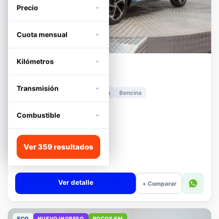
Precio
Cuota mensual
Kilómetros
MG
HS
1.5T DCT TROPHY
Transmisión
2024
11.278 km
Automática
Bencina
📍 Irarrázaval
Desde · con financiamiento
Combustible
$12.480.000
Lista
Ver 359 resultados
$13.180.000
$12.680.000
−4%
Valor cuota $294.317
Ver detalle
+ Comparar