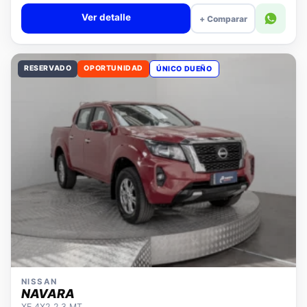
Valor cuota $308.043
Ver detalle
+ Comparar
RESERVADO
OPORTUNIDAD
ÚNICO DUEÑO
NISSAN
NAVARA