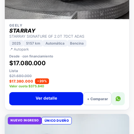
GEELY
STARRAY
STARRAY SIGNATURE GF 2.0T 7DCT ADAS
2025
5157 km
Automática
Bencina
📍 Autopark
Desde · con financiamiento
$17.080.000
Lista
$21.680.000
$17.380.000
−20%
Valor cuota $375.840
Ver detalle
+ Comparar
NUEVO INGRESO
ÚNICO DUEÑO