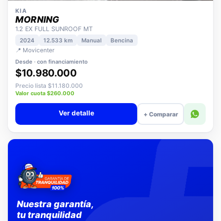
KIA
MORNING
1.2 EX FULL SUNROOF MT
2024
12.533 km
Manual
Bencina
📍 Movicenter
Desde · con financiamiento
$10.980.000
Precio lista $11.180.000
Valor cuota $260.000
Ver detalle
+ Comparar
Nuestra garantía,