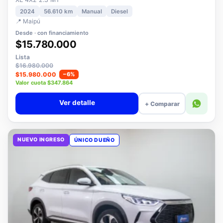
XE 4X2 2.3 MT
2024
56.610 km
Manual
Diesel
📍 Maipú
Desde · con financiamiento
$15.780.000
Lista
$16.980.000
$15.980.000
−6%
Valor cuota $347.864
Ver detalle
+ Comparar
NUEVO INGRESO
ÚNICO DUEÑO