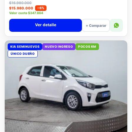
Lista
$16.980.000
$15.980.000
−6%
Valor cuota $347.864
Ver detalle
+ Comparar
KIA SEMINUEVOS
NUEVO INGRESO
POCOS KM
ÚNICO DUEÑO