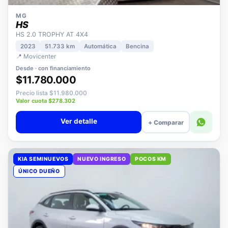
MG
HS
HS 2.0 TROPHY AT 4X4
2023
51.733 km
Automática
Bencina
📍 Movicenter
Desde · con financiamiento
$11.780.000
Precio lista $11.980.000
Valor cuota $278.302
Ver detalle
+ Comparar
KIA SEMINUEVOS
NUEVO INGRESO
POCOS KM
ÚNICO DUEÑO