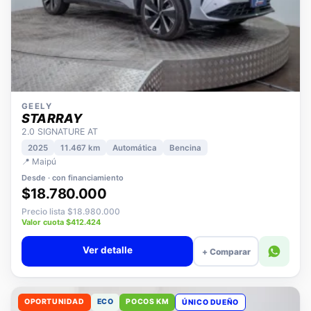
GEELY
STARRAY
2.0 SIGNATURE AT
2025
11.467 km
Automática
Bencina
📍 Maipú
Desde · con financiamiento
$18.780.000
Precio lista $18.980.000
Valor cuota $412.424
Ver detalle
+ Comparar