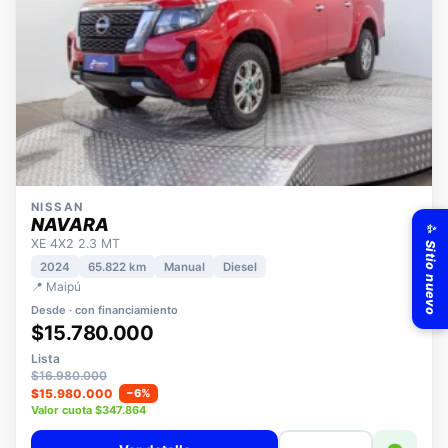
NISSAN
✨ Sitio nuevo
NAVARA
XE 4X2 2.3 MT
2024
65.822 km
Manual
Diesel
📍 Maipú
Desde · con financiamiento
$15.780.000
Lista
$16.980.000
$15.980.000
−6%
Valor cuota $347.864