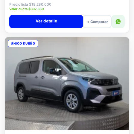
$18.080.000
Precio lista $18.280.000
Valor cuota $397.360
Ver detalle
+ Comparar
ÚNICO DUEÑO