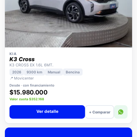
KIA
K3 Cross
K3 CROSS EX 1.6L 6MT.
2026
9300 km
Manual
Bencina
📍 Movicenter
Desde · con financiamiento
$15.980.000
Valor cuota $352.168
Ver detalle
+ Comparar