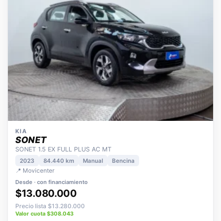
KIA
SONET
SONET 1.5 EX FULL PLUS AC MT
2023
84.440 km
Manual
Bencina
📍 Movicenter
Desde · con financiamiento
$13.080.000
Precio lista $13.280.000