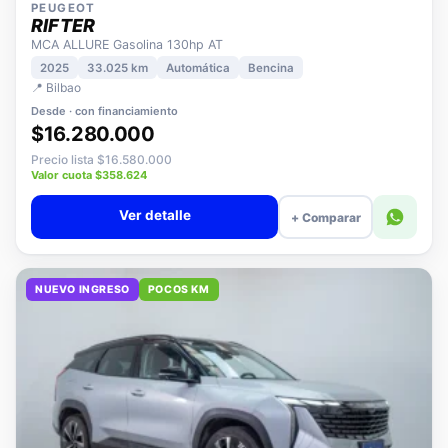
PEUGEOT
RIFTER
MCA ALLURE Gasolina 130hp AT
2025
33.025 km
Automática
Bencina
📍 Bilbao
Desde · con financiamiento
$16.280.000
Precio lista $16.580.000
Valor cuota $358.624
Ver detalle
+ Comparar
NUEVO INGRESO
POCOS KM