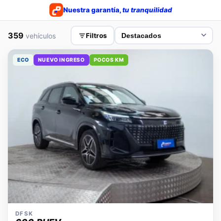
Nuestra garantía,
tu tranquilidad
359
vehículos
Filtros
ECO
NUEVO INGRESO
POCOS KM