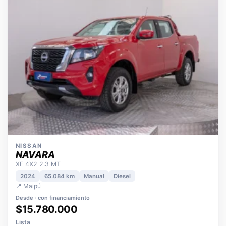
NISSAN
NAVARA
XE 4X2 2.3 MT
2024
65.084 km
Manual
Diesel
📍 Maipú
Desde · con financiamiento
$15.780.000