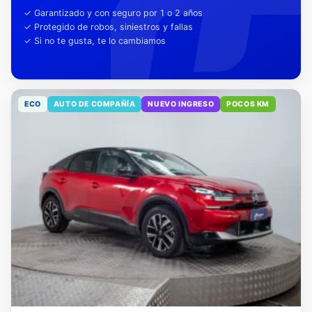
tu tranquilidad
✓ Garantizado y con seguro por 1 o 2 años
✓ Protegido de robos, siniestros y fallas
✓ Si no te gusta, te lo cambiamos
ECO
AUTO DE COMPAÑÍA
NUEVO INGRESO
POCOS KM