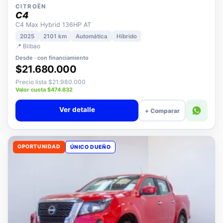
CITROËN
C4
C4 Max Hybrid 136HP AT
2025
2101 km
Automática
Híbrido
📍 Bilbao
Desde · con financiamiento
$21.680.000
Precio lista $21.980.000
Valor cuota $474.832
Ver detalle
+ Comparar
OPORTUNIDAD
ÚNICO DUEÑO