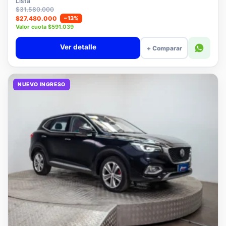
Lista
$31.580.000
$27.480.000
−13%
Valor cuota $591.039
Ver detalle
+ Comparar
NUEVO INGRESO