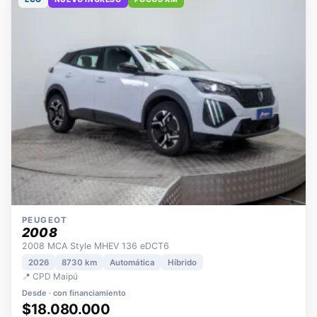
ECO
NUEVO INGRESO
POCOS KM
PEUGEOT
2008
2008 MCA Style MHEV 136 eDCT6
2026
8730 km
Automática
Híbrido
📍 CPD Maipú
Desde · con financiamiento