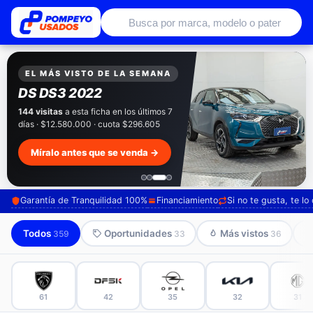
Autos usados con garantía de conce
EXCLUSIVO POMPEYO USADOS
Pompeyo
Garantía Total
Todos nuestros autos salen con 3 meses de
garantía incluida. Súmale 12 o 24 meses con
seguro automotriz y asistencia en ruta.
Mira cómo los preparamos →
Garantía de Tranquilidad 100%
Financiamiento
Si no te gusta, te l
Todos
Oportunidades
Más vistos
359
33
36
61
42
35
32
31