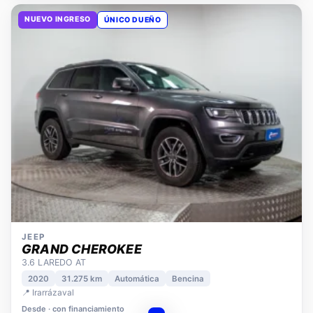
NUEVO INGRESO
ÚNICO DUEÑO
JEEP
GRAND CHEROKEE
3.6 LAREDO AT
2020
31.275 km
Automática
Bencina
📍 Irarrázaval