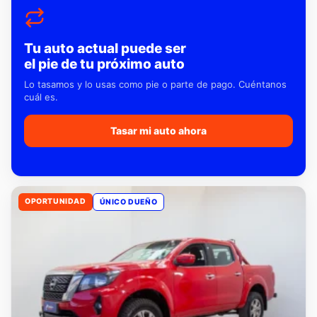
Tu auto actual puede ser
el pie de tu próximo auto
Lo tasamos y lo usas como pie o parte de pago. Cuéntanos
cuál es.
Tasar mi auto ahora
OPORTUNIDAD
ÚNICO DUEÑO