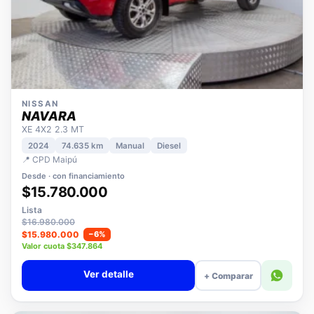
NISSAN
NAVARA
XE 4X2 2.3 MT
2024
74.635 km
Manual
Diesel
📍 CPD Maipú
Desde · con financiamiento
$15.780.000
Lista
$16.980.000
$15.980.000
−6%
Valor cuota $347.864
Ver detalle
+ Comparar