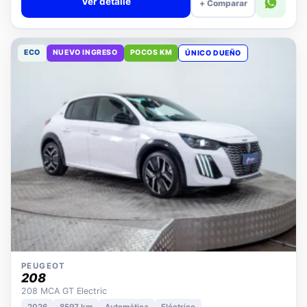
Ver detalle
+ Comparar
ECO
NUEVO INGRESO
POCOS KM
ÚNICO DUEÑO
PEUGEOT
208
208 MCA GT Electric