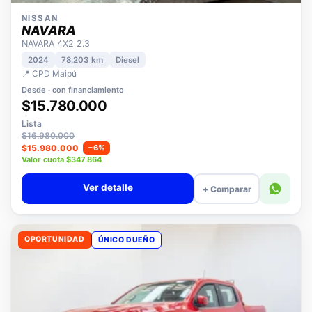
NISSAN
NAVARA
NAVARA 4X2 2.3
2024
78.203 km
Diesel
📍 CPD Maipú
Desde · con financiamiento
$15.780.000
Lista
$16.980.000
$15.980.000
−6%
Valor cuota $347.864
Ver detalle
+ Comparar
OPORTUNIDAD
ÚNICO DUEÑO