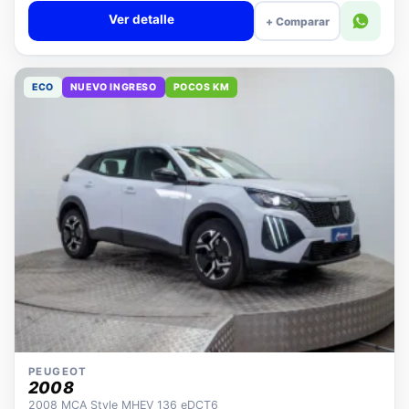
Ver detalle
+ Comparar
ECO
NUEVO INGRESO
POCOS KM
PEUGEOT
2008