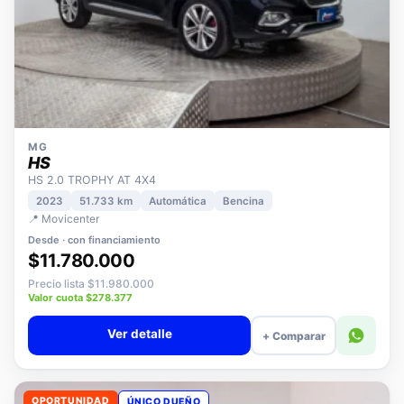
MG
HS
HS 2.0 TROPHY AT 4X4
2023
51.733 km
Automática
Bencina
📍 Movicenter
Desde · con financiamiento
$11.780.000
Precio lista $11.980.000
Valor cuota $278.377
Ver detalle
+ Comparar