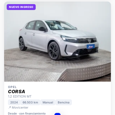
NUEVO INGRESO
OPEL
CORSA
1.2 EDITION MT
2024
66.503 km
Manual
Bencina
📍 Movicenter