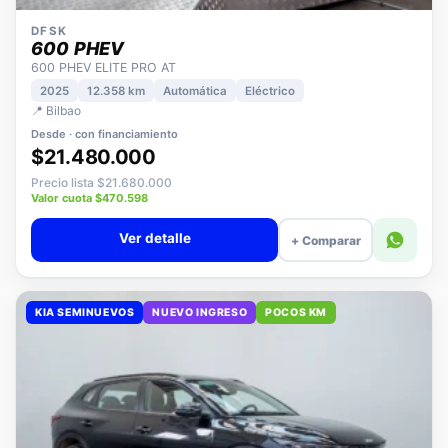
DFSK
600 PHEV
600 PHEV ELITE PRO AT
2025
12.358 km
Automática
Eléctrico
📍 Bilbao
Desde · con financiamiento
$21.480.000
Precio lista $21.680.000
Valor cuota $470.598
Ver detalle
+ Comparar
KIA SEMINUEVOS
NUEVO INGRESO
POCOS KM