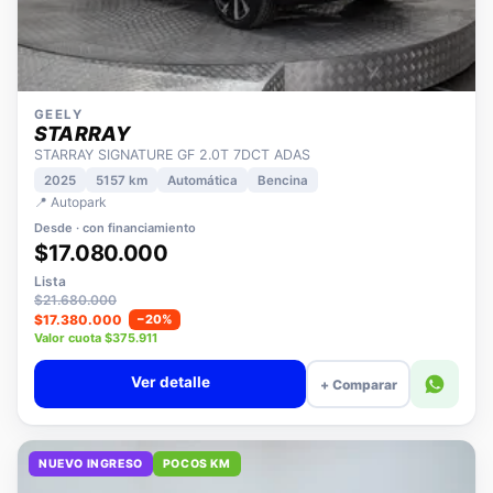
GEELY
STARRAY
STARRAY SIGNATURE GF 2.0T 7DCT ADAS
2025
5157 km
Automática
Bencina
📍 Autopark
Desde · con financiamiento
$17.080.000
Lista
$21.680.000
$17.380.000
−20%
Valor cuota $375.911
Ver detalle
+ Comparar
NUEVO INGRESO
POCOS KM