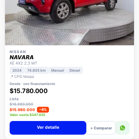
NISSAN
NAVARA
XE 4X2 2.3 MT
2024
74.635 km
Manual
Diesel
📍 CPD Maipú
Desde · con financiamiento
$15.780.000
Lista
$16.980.000
$15.980.000
−6%
Valor cuota $347.935
Ver detalle
+ Comparar