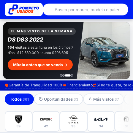
Autos usados con garantía de conce
EXCLUSIVO POMPEYO USADOS
Pompeyo
Garantía Total
Todos nuestros autos salen con 3 meses de
garantía incluida. Súmale 12 o 24 meses con
seguro automotriz y asistencia en ruta.
Mira cómo los preparamos →
Garantía de Tranquilidad 100%
Financiamiento
Si no te gusta, te l
Todos
Oportunidades
Más vistos
361
33
37
59
42
35
34
31