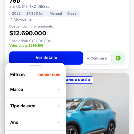
MAXUS
T60
2.8 GL MT 4X2 DIESEL
2023
27.330 km
Manual
Diesel
📍 Movicenter
Desde · con financiamiento
$12.690.000
Precio lista $12.890.000
Valor cuota $299.196
Ver detalle
+ Comparar
Filtros
Limpiar todo
OPORTUNIDAD
POCOS KM
ÚNICO DUEÑO
Marca
Tipo de auto
Año