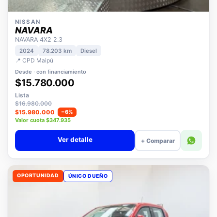
NISSAN
NAVARA
NAVARA 4X2 2.3
2024
78.203 km
Diesel
📍 CPD Maipú
Desde · con financiamiento
$15.780.000
Lista
$16.980.000
$15.980.000
−6%
Valor cuota $347.935
Ver detalle
+ Comparar
OPORTUNIDAD
ÚNICO DUEÑO