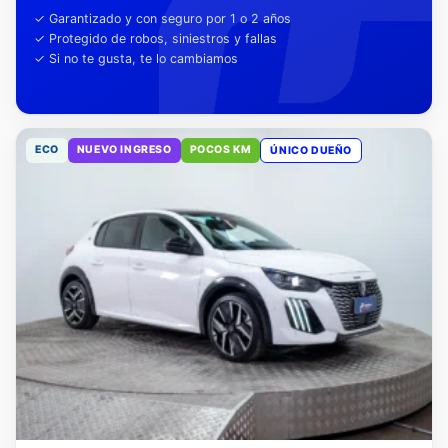
tu tranquilidad
✓ Garantizado y con seguro por 1 o 2 años
✓ Protegido de robos, siniestros y fallas
✓ Si no te gusta, te lo cambiamos
ECO
NUEVO INGRESO
POCOS KM
ÚNICO DUEÑO