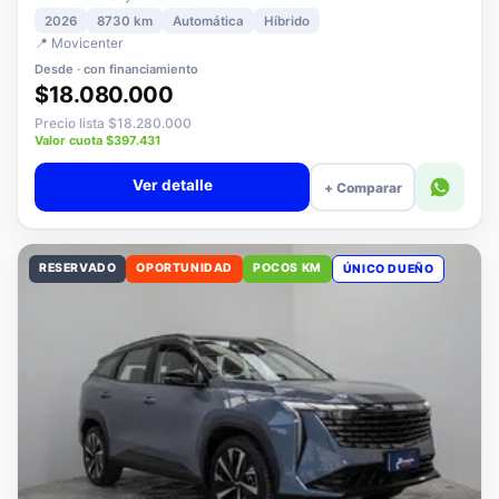
2008 MCA Style MHEV 136 eDCT6
2026
8730 km
Automática
Híbrido
📍 Movicenter
Desde · con financiamiento
$18.080.000
Precio lista $18.280.000
Valor cuota $397.431
Ver detalle
+ Comparar
RESERVADO
OPORTUNIDAD
POCOS KM
ÚNICO DUEÑO