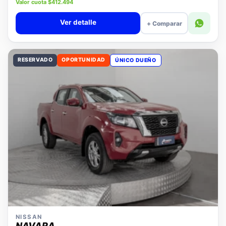
Precio lista $18.980.000
Valor cuota $412.494
Ver detalle
+ Comparar
RESERVADO
OPORTUNIDAD
ÚNICO DUEÑO