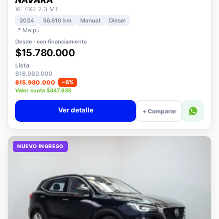
NISSAN
NAVARA
XE 4X2 2.3 MT
2024
56.610 km
Manual
Diesel
📍 Maipú
Desde · con financiamiento
$15.780.000
Lista
$16.980.000
$15.980.000
−6%
Valor cuota $347.935
Ver detalle
+ Comparar
NUEVO INGRESO