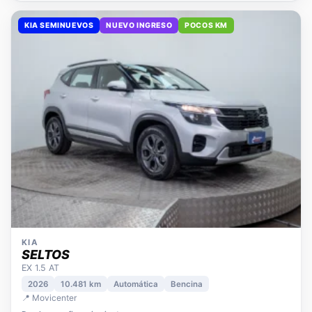
KIA SEMINUEVOS
NUEVO INGRESO
POCOS KM
KIA
SELTOS
EX 1.5 AT
2026
10.481 km
Automática
Bencina
📍 Movicenter