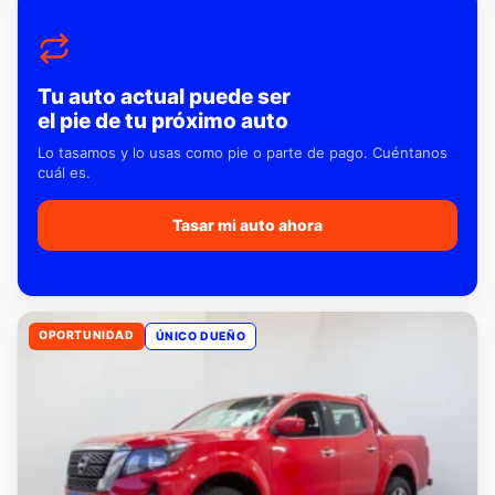
Tu auto actual puede ser
el pie de tu próximo auto
Lo tasamos y lo usas como pie o parte de pago. Cuéntanos
cuál es.
Tasar mi auto ahora
OPORTUNIDAD
ÚNICO DUEÑO