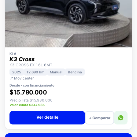
KIA
K3 Cross
K3 CROSS EX 1.6L 6MT.
2025
12.690 km
Manual
Bencina
📍 Movicenter
Desde · con financiamiento
$15.780.000
Precio lista $15.980.000
Valor cuota $347.935
Ver detalle
+ Comparar