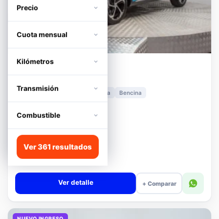
Precio
Cuota mensual
Kilómetros
MG
HS
1.5T DCT TROPHY
Transmisión
2024
11.278 km
Automática
Bencina
📍 Irarrázaval
Desde · con financiamiento
Combustible
$12.480.000
Lista
Ver 361 resultados
$13.180.000
$12.680.000
−4%
Valor cuota $294.392
Ver detalle
+ Comparar