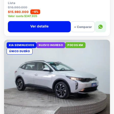
$15.780.000
Lista
$16.980.000
$15.980.000
−6%
Valor cuota $347.935
Ver detalle
+ Comparar
KIA SEMINUEVOS
NUEVO INGRESO
POCOS KM
ÚNICO DUEÑO