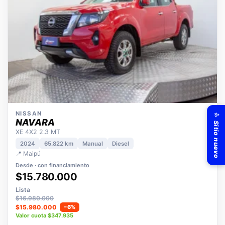
✨ Sitio nuevo
NISSAN
NAVARA
XE 4X2 2.3 MT
2024
65.822 km
Manual
Diesel
📍 Maipú
Desde · con financiamiento
$15.780.000
Lista
$16.980.000
$15.980.000
−6%
Valor cuota $347.935