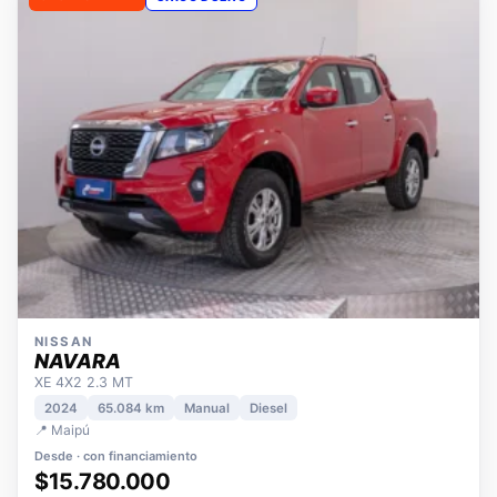
OPORTUNIDAD
ÚNICO DUEÑO
NISSAN
NAVARA
XE 4X2 2.3 MT
2024
65.084 km
Manual
Diesel
📍 Maipú
Desde · con financiamiento