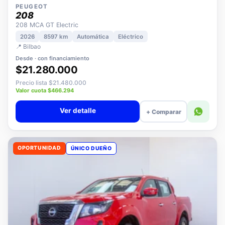
PEUGEOT
208
208 MCA GT Electric
2026
8597 km
Automática
Eléctrico
📍 Bilbao
Desde · con financiamiento
$21.280.000
Precio lista $21.480.000
Valor cuota $466.294
Ver detalle
+ Comparar
OPORTUNIDAD
ÚNICO DUEÑO