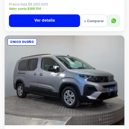
$7.880.000
Precio lista $8.080.000
Valor cuota $189.154
Ver detalle
+ Comparar
ÚNICO DUEÑO