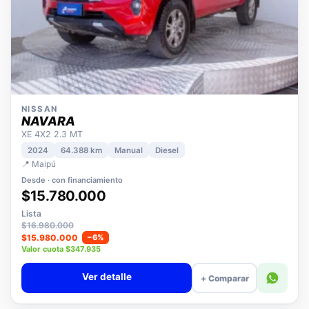
NISSAN
NAVARA
XE 4X2 2.3 MT
2024
64.388 km
Manual
Diesel
📍 Maipú
Desde · con financiamiento
$15.780.000
Lista
$16.980.000
$15.980.000
−6%
Valor cuota $347.935
Ver detalle
+ Comparar