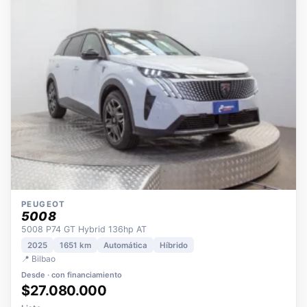
OPORTUNIDAD
ECO
POCOS KM
ÚNICO DUEÑO
PEUGEOT
5008
5008 P74 GT Hybrid 136hp AT
2025
1651 km
Automática
Híbrido
📍 Bilbao
Desde · con financiamiento
$27.080.000