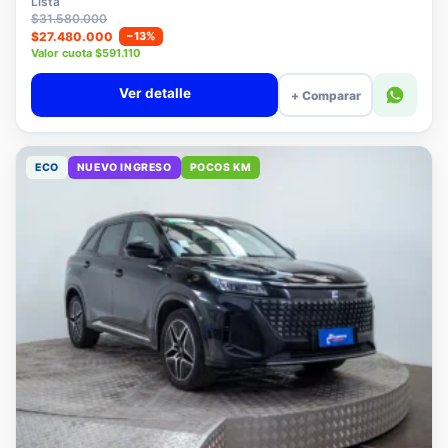
Lista
$31.580.000
$27.480.000
−13%
Valor cuota $591.110
Ver detalle
+ Comparar
ECO
NUEVO INGRESO
POCOS KM