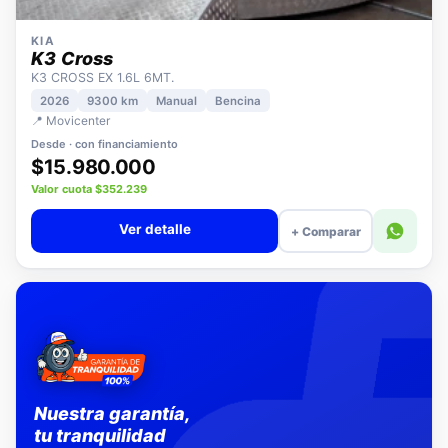
KIA
K3 Cross
K3 CROSS EX 1.6L 6MT.
2026
9300 km
Manual
Bencina
📍 Movicenter
Desde · con financiamiento
$15.980.000
Valor cuota $352.239
Ver detalle
+ Comparar
Nuestra garantía,