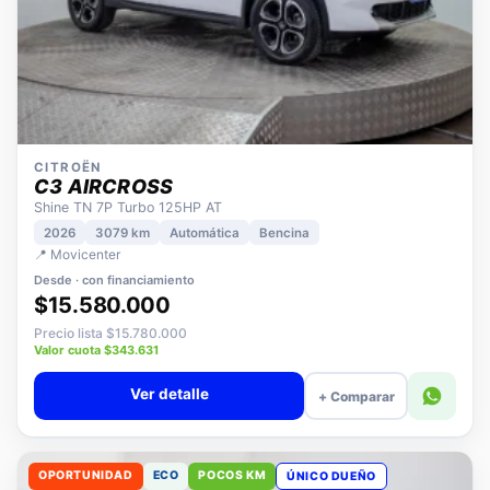
CITROËN
C3 AIRCROSS
Shine TN 7P Turbo 125HP AT
2026
3079 km
Automática
Bencina
📍 Movicenter
Desde · con financiamiento
$15.580.000
Precio lista $15.780.000
Valor cuota $343.631
Ver detalle
+ Comparar