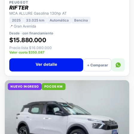
PEUGEOT
RIFTER
MCA ALLURE Gasolina 130hp AT
2025
33.025 km
Automática
Bencina
📍 Gran Avenida
Desde · con financiamiento
$15.880.000
Precio lista $16.080.000
Valor cuota $350.087
Ver detalle
+ Comparar
NUEVO INGRESO
POCOS KM