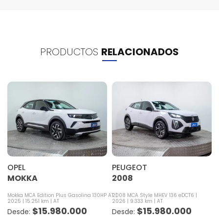
PRODUCTOS
RELACIONADOS
OPEL
PEUGEOT
MOKKA
2008
Mokka MCA Edition Plus Gasolina 130HP AT
2008 MCA Style MHEV 136 eDCT6
2025
15.251 km
AT
2026
9.333 km
AT
$
15.980.000
$
15.980.000