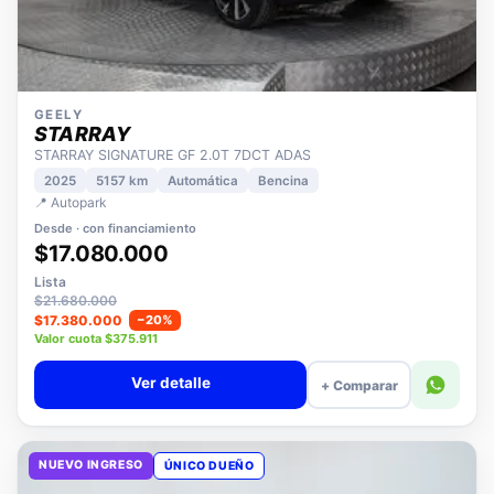
GEELY
STARRAY
STARRAY SIGNATURE GF 2.0T 7DCT ADAS
2025
5157 km
Automática
Bencina
📍 Autopark
Desde · con financiamiento
$17.080.000
Lista
$21.680.000
$17.380.000
−20%
Valor cuota $375.911
Ver detalle
+ Comparar
NUEVO INGRESO
ÚNICO DUEÑO