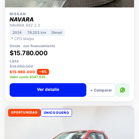
NISSAN
NAVARA
NAVARA 4X2 2.3
2024
78.203 km
Diesel
📍 CPD Maipú
Desde · con financiamiento
$15.780.000
Lista
$16.980.000
$15.980.000
−6%
Valor cuota $347.935
Ver detalle
+ Comparar
OPORTUNIDAD
ÚNICO DUEÑO