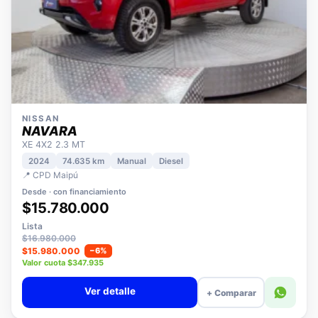
NISSAN
NAVARA
XE 4X2 2.3 MT
2024
74.635 km
Manual
Diesel
📍 CPD Maipú
Desde · con financiamiento
$15.780.000
Lista
$16.980.000
$15.980.000
−6%
Valor cuota $347.935
Ver detalle
+ Comparar