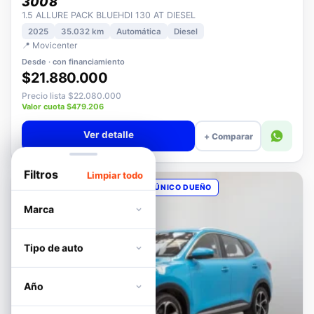
PEUGEOT
3008
1.5 ALLURE PACK BLUEHDI 130 AT DIESEL
2025
35.032 km
Automática
Diesel
📍 Movicenter
Desde · con financiamiento
$21.880.000
Precio lista $22.080.000
Valor cuota $479.206
Ver detalle
+ Comparar
Filtros
Limpiar todo
OPORTUNIDAD
POCOS KM
ÚNICO DUEÑO
Marca
Tipo de auto
Año