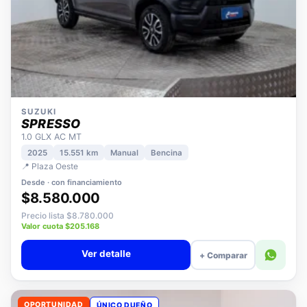
SUZUKI
SPRESSO
1.0 GLX AC MT
2025
15.551 km
Manual
Bencina
📍 Plaza Oeste
Desde · con financiamiento
$8.580.000
Precio lista $8.780.000
Valor cuota $205.168
Ver detalle
+ Comparar