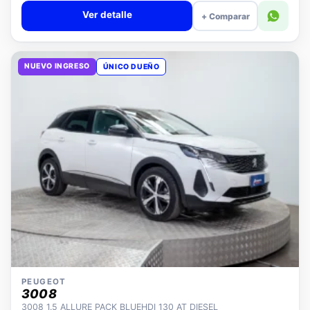
Ver detalle
+ Comparar
NUEVO INGRESO
ÚNICO DUEÑO
PEUGEOT
3008