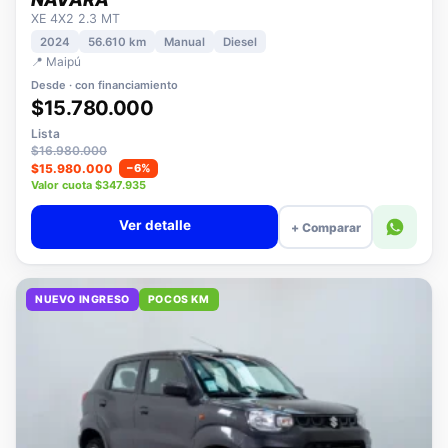
NISSAN
NAVARA
XE 4X2 2.3 MT
2024
56.610 km
Manual
Diesel
📍 Maipú
Desde · con financiamiento
$15.780.000
Lista
$16.980.000
$15.980.000
−6%
Valor cuota $347.935
Ver detalle
+ Comparar
NUEVO INGRESO
POCOS KM