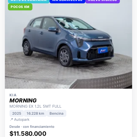
AUTO DE COMPAÑÍA
KIA SEMINUEVOS
NUEVO INGRESO
POCOS KM
KIA
MORNING
MORNING EX 1.2L 5MT FULL
2025
16.228 km
Bencina
📍 Autopark
Desde · con financiamiento