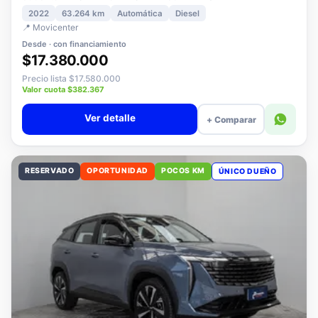
3008 1.5 ALLURE PACK BLUEHDI 130 AT DIESEL
2022
63.264 km
Automática
Diesel
📍 Movicenter
Desde · con financiamiento
$17.380.000
Precio lista $17.580.000
Valor cuota $382.367
Ver detalle
+ Comparar
RESERVADO
OPORTUNIDAD
POCOS KM
ÚNICO DUEÑO