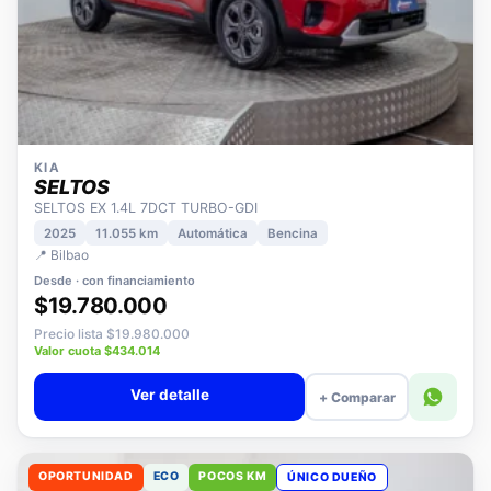
KIA
SELTOS
SELTOS EX 1.4L 7DCT TURBO-GDI
2025
11.055 km
Automática
Bencina
📍 Bilbao
Desde · con financiamiento
$19.780.000
Precio lista $19.980.000
Valor cuota $434.014
Ver detalle
+ Comparar