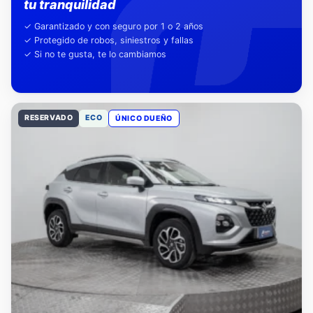
Nuestra garantía,
tu tranquilidad
✓ Garantizado y con seguro por 1 o 2 años
✓ Protegido de robos, siniestros y fallas
✓ Si no te gusta, te lo cambiamos
RESERVADO
ECO
ÚNICO DUEÑO