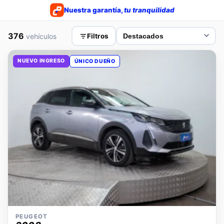
Nuestra garantía,
tu tranquilidad
376
vehículos
Filtros
NUEVO INGRESO
ÚNICO DUEÑO