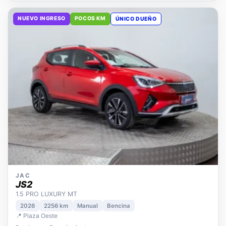
NUEVO INGRESO
POCOS KM
ÚNICO DUEÑO
JAC
JS2
1.5 PRO LUXURY MT
2026
2256 km
Manual
Bencina
📍 Plaza Oeste