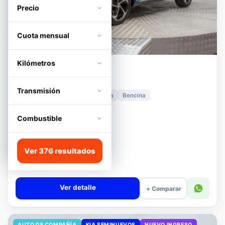
Precio
Cuota mensual
Kilómetros
MG
HS
1.5T DCT TROPHY
Transmisión
2024
11.278 km
Automática
Bencina
📍 Irarrázaval
Desde · con financiamiento
Combustible
$11.680.000
Lista
Ver 376 resultados
$13.180.000
$12.680.000
−4%
Valor cuota $276.089
Ver detalle
+ Comparar