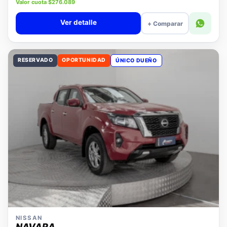
Precio lista $11.880.000
Valor cuota $276.089
Ver detalle
+ Comparar
RESERVADO
OPORTUNIDAD
ÚNICO DUEÑO