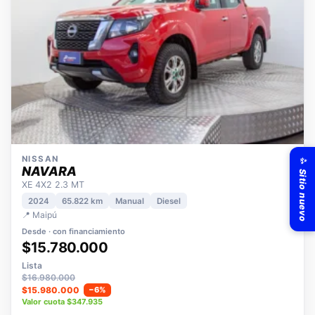
✨ Sitio nuevo
NISSAN
NAVARA
XE 4X2 2.3 MT
2024
65.822 km
Manual
Diesel
📍 Maipú
Desde · con financiamiento
$15.780.000
Lista
$16.980.000
$15.980.000
−6%
Valor cuota $347.935