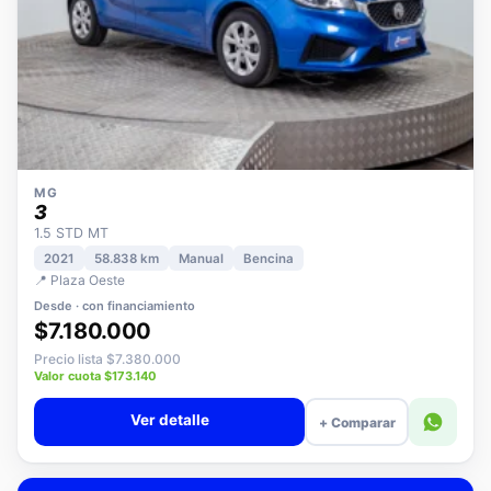
MG
3
1.5 STD MT
2021
58.838 km
Manual
Bencina
📍 Plaza Oeste
Desde · con financiamiento
$7.180.000
Precio lista $7.380.000
Valor cuota $173.140
Ver detalle
+ Comparar