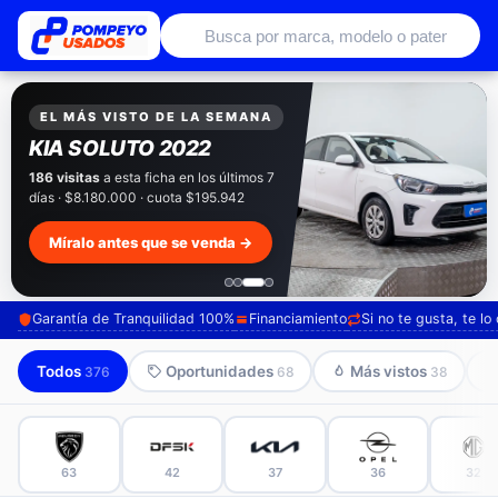
Autos usados con garantía de conce
EXCLUSIVO POMPEYO USADOS
Pompeyo
Garantía Total
Todos nuestros autos salen con 3 meses de
garantía incluida. Súmale 12 o 24 meses con
seguro automotriz y asistencia en ruta.
Mira cómo los preparamos →
Garantía de Tranquilidad 100%
Financiamiento
Si no te gusta, te l
Todos
Oportunidades
Más vistos
376
68
38
63
42
37
36
32