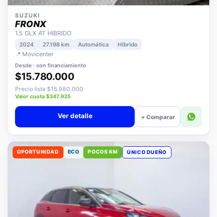
SUZUKI
FRONX
1.5 GLX AT HIBRIDO
2024
27.198 km
Automática
Híbrido
📍 Movicenter
Desde · con financiamiento
$15.780.000
Precio lista $15.980.000
Valor cuota $347.935
Ver detalle
+ Comparar
OPORTUNIDAD
ECO
POCOS KM
ÚNICO DUEÑO