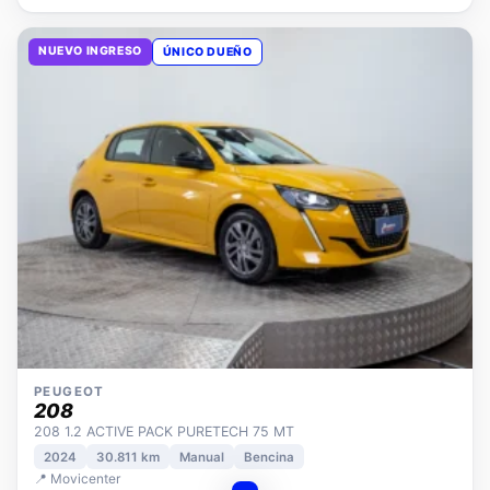
NUEVO INGRESO
ÚNICO DUEÑO
PEUGEOT
208
208 1.2 ACTIVE PACK PURETECH 75 MT
2024
30.811 km
Manual
Bencina