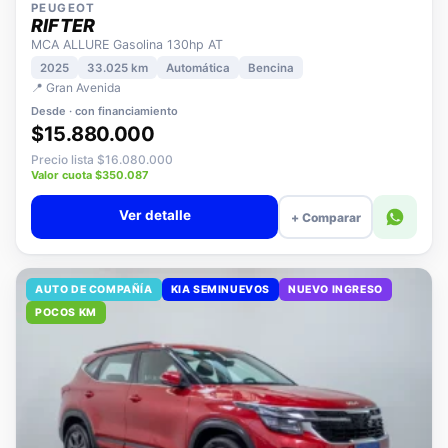
PEUGEOT
RIFTER
MCA ALLURE Gasolina 130hp AT
2025
33.025 km
Automática
Bencina
📍 Gran Avenida
Desde · con financiamiento
$15.880.000
Precio lista $16.080.000
Valor cuota $350.087
Ver detalle
+ Comparar
AUTO DE COMPAÑÍA
KIA SEMINUEVOS
NUEVO INGRESO
POCOS KM