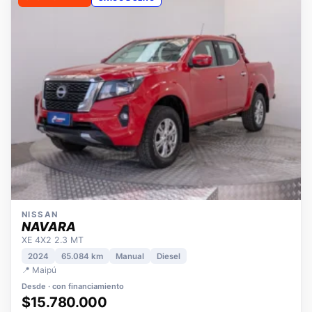
OPORTUNIDAD
ÚNICO DUEÑO
NISSAN
NAVARA
XE 4X2 2.3 MT
2024
65.084 km
Manual
Diesel
📍 Maipú
Desde · con financiamiento