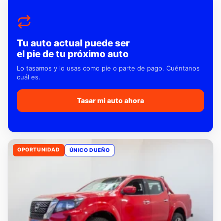
Tu auto actual puede ser
el pie de tu próximo auto
Lo tasamos y lo usas como pie o parte de pago. Cuéntanos
cuál es.
Tasar mi auto ahora
OPORTUNIDAD
ÚNICO DUEÑO