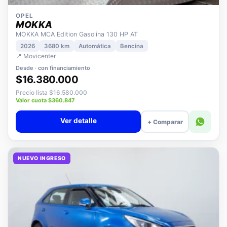
OPEL
MOKKA
MOKKA MCA Edition Gasolina 130 HP AT
2026
3680 km
Automática
Bencina
📍 Movicenter
Desde · con financiamiento
$16.380.000
Precio lista $16.580.000
Valor cuota $360.847
Ver detalle
+ Comparar
NUEVO INGRESO