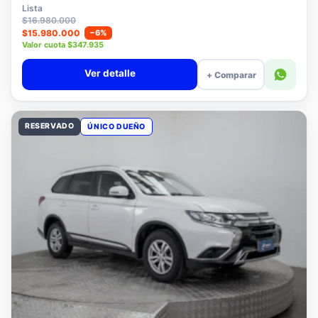
$15.780.000
Lista
$16.980.000
$15.980.000
−6%
Valor cuota $347.935
Ver detalle
+ Comparar
RESERVADO
ÚNICO DUEÑO