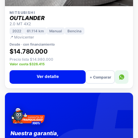
MITSUBISHI
OUTLANDER
2.0 MT 4X2
2022
61.114 km
Manual
Bencina
📍 Movicenter
Desde · con financiamiento
$14.780.000
Precio lista $14.980.000
Valor cuota $326.415
Ver detalle
+ Comparar