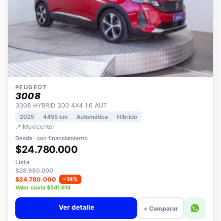
PEUGEOT
3008
3008 HYBRID 300 4X4 1.6 AUT
2025
4455 km
Automática
Híbrido
📍 Movicenter
Desde · con financiamiento
$24.780.000
Lista
$28.980.000
$24.780.000
−14%
Valor cuota $541.614
Ver detalle
+ Comparar