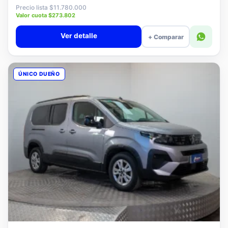
$11.580.000
Precio lista $11.780.000
Valor cuota $273.802
Ver detalle
+ Comparar
ÚNICO DUEÑO