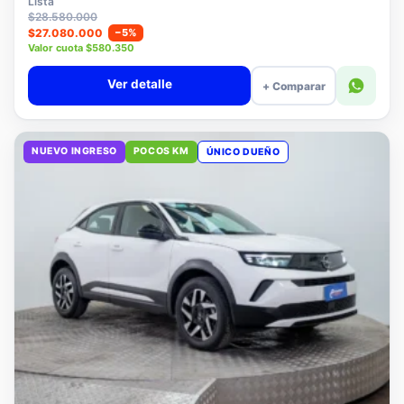
Lista
$28.580.000
$27.080.000
−5%
Valor cuota $580.350
Ver detalle
+ Comparar
NUEVO INGRESO
POCOS KM
ÚNICO DUEÑO