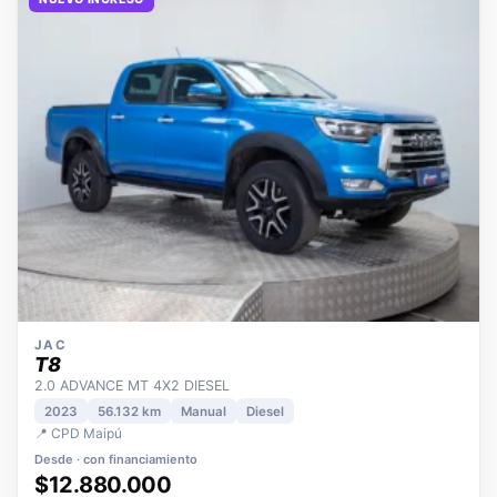
NUEVO INGRESO
JAC
T8
2.0 ADVANCE MT 4X2 DIESEL
2023
56.132 km
Manual
Diesel
📍 CPD Maipú
Desde · con financiamiento