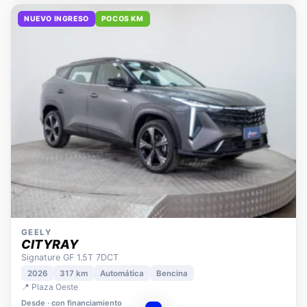
NUEVO INGRESO
POCOS KM
GEELY
CITYRAY
Signature GF 1.5T 7DCT
2026
317 km
Automática
Bencina
📍 Plaza Oeste