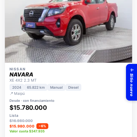
✨ Sitio nuevo
NISSAN
NAVARA
XE 4X2 2.3 MT
2024
65.822 km
Manual
Diesel
📍 Maipú
Desde · con financiamiento
$15.780.000
Lista
$16.980.000
$15.980.000
−6%
Valor cuota $347.935