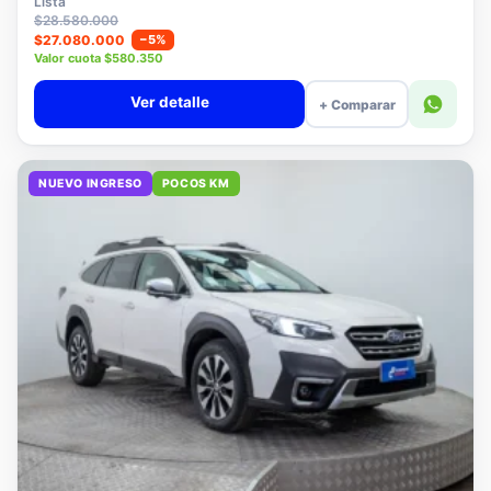
Lista
$28.580.000
$27.080.000
−5%
Valor cuota $580.350
Ver detalle
+ Comparar
NUEVO INGRESO
POCOS KM