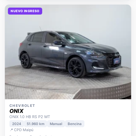
NUEVO INGRESO
CHEVROLET
ONIX
ONIX 1.0 HB RS P2 MT
2024
51.960 km
Manual
Bencina
📍 CPD Maipú