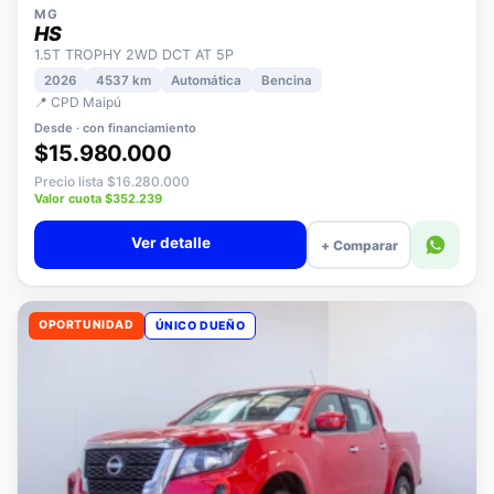
MG
HS
1.5T TROPHY 2WD DCT AT 5P
2026
4537 km
Automática
Bencina
📍 CPD Maipú
Desde · con financiamiento
$15.980.000
Precio lista $16.280.000
Valor cuota $352.239
Ver detalle
+ Comparar
OPORTUNIDAD
ÚNICO DUEÑO