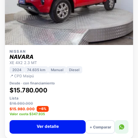
NISSAN
NAVARA
XE 4X2 2.3 MT
2024
74.635 km
Manual
Diesel
📍 CPD Maipú
Desde · con financiamiento
$15.780.000
Lista
$16.980.000
$15.980.000
−6%
Valor cuota $347.935
Ver detalle
+ Comparar