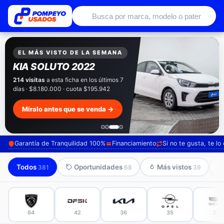
Autos usados con garantía de conce
EXCLUSIVO POMPEYO USADOS
Pompeyo
Garantía Total
Todos nuestros autos salen con 3 meses de
garantía incluida. Súmale 12 o 24 meses con
seguro automotriz y asistencia en ruta.
Mira cómo los preparamos →
Garantía de Tranquilidad 100%
Financiamiento
Si no te gusta, te l
Todos
Oportunidades
Más vistos
381
68
39
64
42
36
35
34