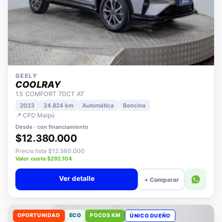
GEELY
COOLRAY
1.5 COMFORT 7DCT AT
2023
24.824 km
Automática
Bencina
📍 CPD Maipú
Desde · con financiamiento
$12.380.000
Precio lista $12.580.000
Valor cuota $292.104
Ver detalle
+ Comparar