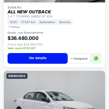
SUBARU
ALL NEW OUTBACK
2.4 T TOURING GARDX AT 4X4
2025
17.547 km
Automática
Bencina
📍 Bilbao
Desde · con financiamiento
$36.480.000
Precio lista $36.980.000
Valor cuota $793.397
Ver detalle
+ Comparar
RESERVADO