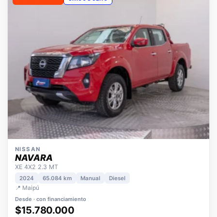
OPORTUNIDAD
ÚNICO DUEÑO
NISSAN
NAVARA
XE 4X2 2.3 MT
2024
65.084 km
Manual
Diesel
📍 Maipú
Desde · con financiamiento