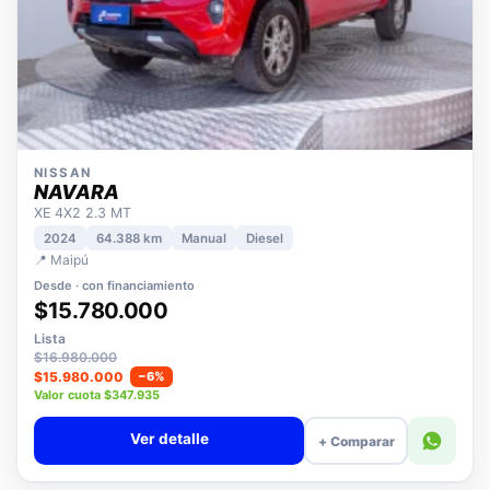
NISSAN
NAVARA
XE 4X2 2.3 MT
2024
64.388 km
Manual
Diesel
📍 Maipú
Desde · con financiamiento
$15.780.000
Lista
$16.980.000
$15.980.000
−6%
Valor cuota $347.935
Ver detalle
+ Comparar