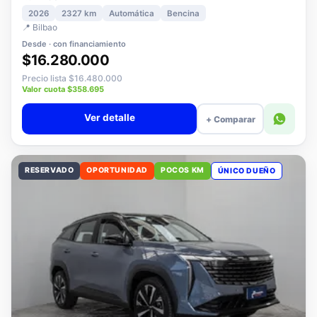
1.5 PLUS ELITE AT
2026
2327 km
Automática
Bencina
📍 Bilbao
Desde · con financiamiento
$16.280.000
Precio lista $16.480.000
Valor cuota $358.695
Ver detalle
+ Comparar
RESERVADO
OPORTUNIDAD
POCOS KM
ÚNICO DUEÑO