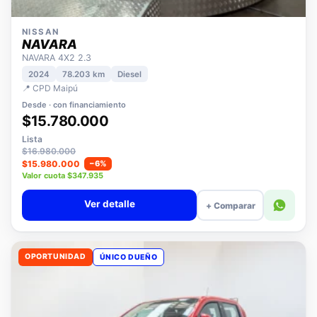
NISSAN
NAVARA
NAVARA 4X2 2.3
2024
78.203 km
Diesel
📍 CPD Maipú
Desde · con financiamiento
$15.780.000
Lista
$16.980.000
$15.980.000
−6%
Valor cuota $347.935
Ver detalle
+ Comparar
OPORTUNIDAD
ÚNICO DUEÑO