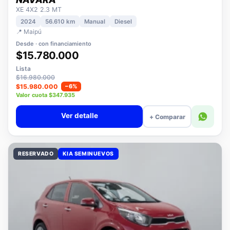
NISSAN
NAVARA
XE 4X2 2.3 MT
2024
56.610 km
Manual
Diesel
📍 Maipú
Desde · con financiamiento
$15.780.000
Lista
$16.980.000
$15.980.000
−6%
Valor cuota $347.935
Ver detalle
+ Comparar
RESERVADO
KIA SEMINUEVOS