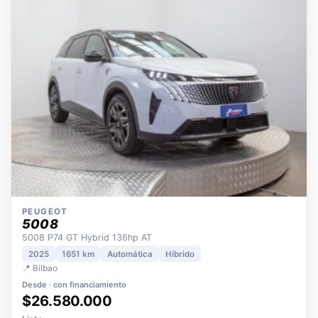
OPORTUNIDAD
ECO
POCOS KM
ÚNICO DUEÑO
PEUGEOT
5008
5008 P74 GT Hybrid 136hp AT
2025
1651 km
Automática
Híbrido
📍 Bilbao
Desde · con financiamiento
$26.580.000