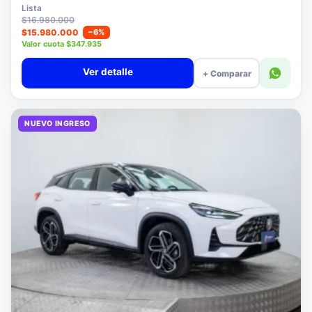
$15.780.000
Lista
$16.980.000
$15.980.000
−6%
Valor cuota $347.935
Ver detalle
+ Comparar
NUEVO INGRESO