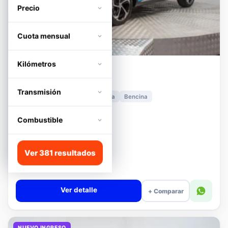
Precio
Cuota mensual
Kilómetros
MG
HS
1.5T DCT TROPHY
Transmisión
2024
11.278 km
Automática
Bencina
📍 Irarrázaval
Desde · con financiamiento
Combustible
$11.680.000
Lista
Ver 381 resultados
$13.180.000
$12.680.000
−4%
Valor cuota $276.090
Ver detalle
+ Comparar