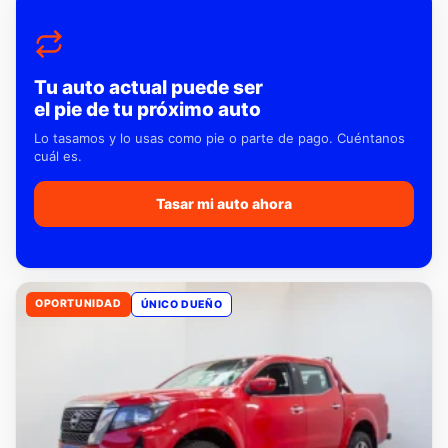
Tu auto actual puede ser
el pie de tu próximo auto
Lo tasamos y lo usas como pie o parte de pago. Cuéntanos
cuál es.
Tasar mi auto ahora
OPORTUNIDAD
ÚNICO DUEÑO