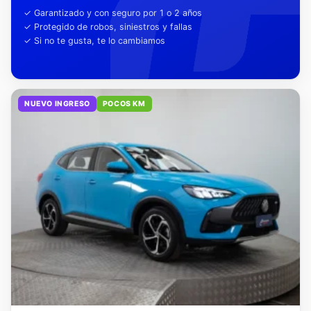
tu tranquilidad
✓ Garantizado y con seguro por 1 o 2 años
✓ Protegido de robos, siniestros y fallas
✓ Si no te gusta, te lo cambiamos
NUEVO INGRESO
POCOS KM