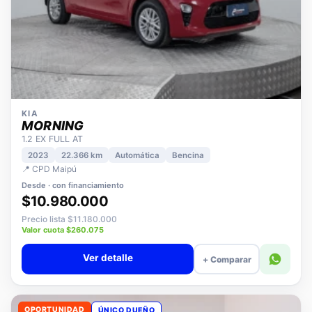
KIA
MORNING
1.2 EX FULL AT
2023
22.366 km
Automática
Bencina
📍 CPD Maipú
Desde · con financiamiento
$10.980.000
Precio lista $11.180.000
Valor cuota $260.075
Ver detalle
+ Comparar