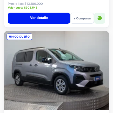
$12.880.000
Precio lista $13.180.000
Valor cuota $303.543
Ver detalle
+ Comparar
ÚNICO DUEÑO