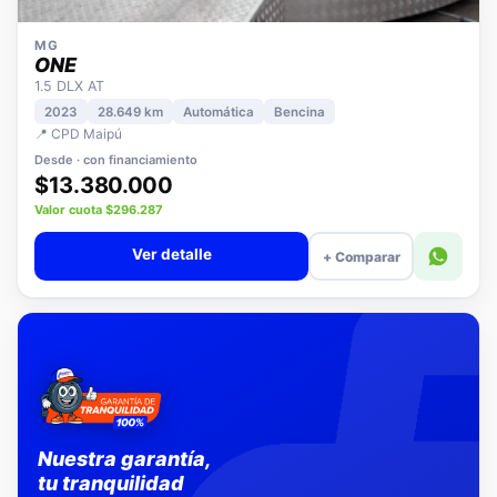
MG
ONE
1.5 DLX AT
2023
28.649 km
Automática
Bencina
📍 CPD Maipú
Desde · con financiamiento
$13.380.000
Valor cuota $296.287
Ver detalle
+ Comparar
Nuestra garantía,