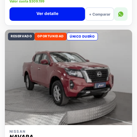
Precio lista $14.280.000
Valor cuota $309.199
Ver detalle
+ Comparar
RESERVADO
OPORTUNIDAD
ÚNICO DUEÑO