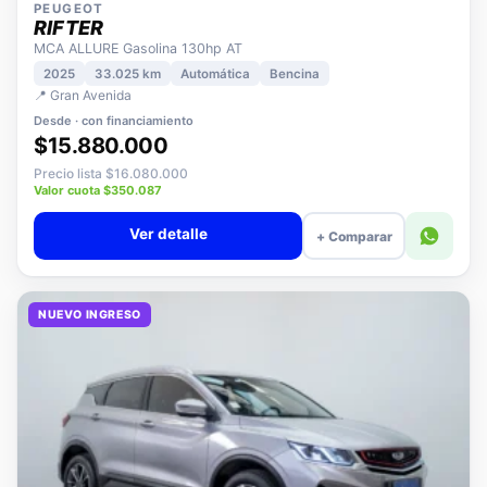
PEUGEOT
RIFTER
MCA ALLURE Gasolina 130hp AT
2025
33.025 km
Automática
Bencina
📍 Gran Avenida
Desde · con financiamiento
$15.880.000
Precio lista $16.080.000
Valor cuota $350.087
Ver detalle
+ Comparar
NUEVO INGRESO