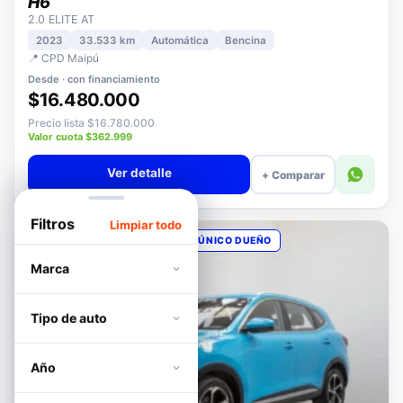
HAVAL
H6
2.0 ELITE AT
2023
33.533 km
Automática
Bencina
📍 CPD Maipú
Desde · con financiamiento
$16.480.000
Precio lista $16.780.000
Valor cuota $362.999
Ver detalle
+ Comparar
Filtros
Limpiar todo
OPORTUNIDAD
POCOS KM
ÚNICO DUEÑO
Marca
Tipo de auto
Año