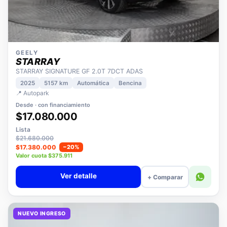
GEELY
STARRAY
STARRAY SIGNATURE GF 2.0T 7DCT ADAS
2025
5157 km
Automática
Bencina
📍 Autopark
Desde · con financiamiento
$17.080.000
Lista
$21.680.000
$17.380.000
−20%
Valor cuota $375.911
Ver detalle
+ Comparar
NUEVO INGRESO