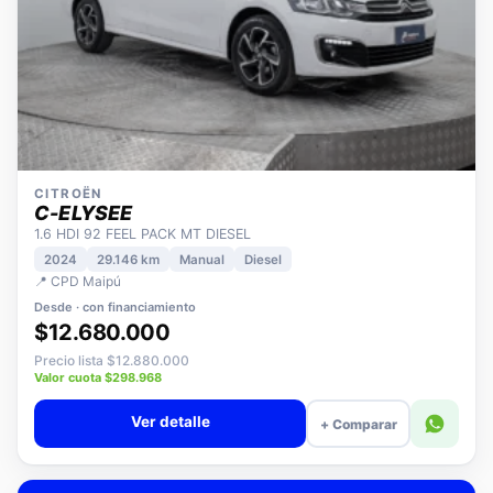
CITROËN
C-ELYSEE
1.6 HDI 92 FEEL PACK MT DIESEL
2024
29.146 km
Manual
Diesel
📍 CPD Maipú
Desde · con financiamiento
$12.680.000
Precio lista $12.880.000
Valor cuota $298.968
Ver detalle
+ Comparar