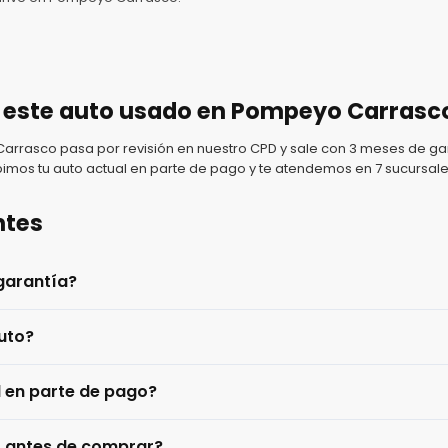
 este auto usado en Pompeyo Carrasc
rasco pasa por revisión en nuestro CPD y sale con 3 meses de gar
imos tu auto actual en parte de pago y te atendemos en 7 sucursale
ntes
garantía?
uto?
l en parte de pago?
o antes de comprar?