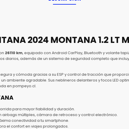
ANA 2024 MONTANA 1.2 LT 
on
26110 km
, equipado con Android CarPlay, Bluetooth y volante ta
ctos diarios, además de un sistema de seguridad completo que inclu
gura y cómoda gracias a su ESP y control de tracción que proporcio
un ambiente agradable. Sus neblineros delanteros y focos LED optimi
enda en pompeyo.cl.
NTANA
rrida para mayor fiabilidad y duración.
airbags múltiples, cámara de retroceso y control electrónico.
áxima conectividad a tu smartphone.
ra el confort en viajes prolongados.