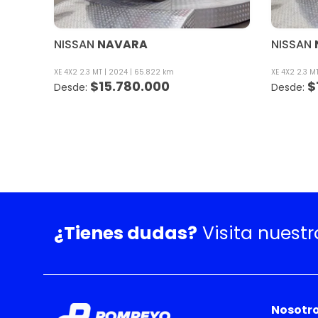
NISSAN
NAVARA
NISSAN
XE 4X2 2.3 MT
2024
65.822 km
XE 4X2 2.3 M
$
15.780.000
$
¿Tienes dudas?
Visita nuest
Nosotr