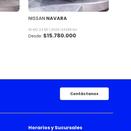
NISSAN
NAVARA
XE 4X2 2.3 MT
2024
64.388 km
$
15.780.000
Contáctanos
Horarios y Sucursales