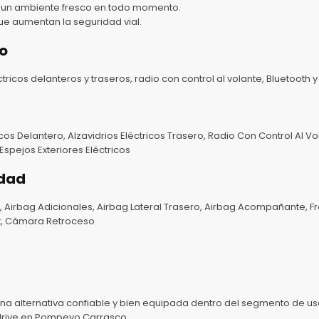
 un ambiente fresco en todo momento.
ue aumentan la seguridad vial.
o
tricos delanteros y traseros, radio con control al volante, Bluetooth 
cos Delantero, Alzavidrios Eléctricos Trasero, Radio Con Control Al Vo
Espejos Exteriores Eléctricos
idad
, Airbag Adicionales, Airbag Lateral Trasero, Airbag Acompañante, Fr
fix, Cámara Retroceso
na alternativa confiable y bien equipada dentro del segmento de us
 drive en Pompeyo Carrasco.