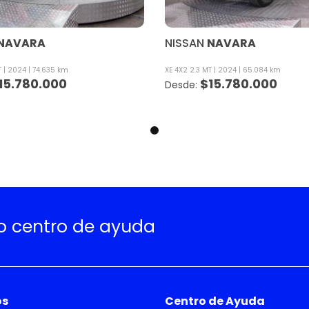
NAVARA
NISSAN
NAVARA
T
2024
74.635 km
XE 4X2 2.3 MT
2024
65.084 km
15.780.000
$
15.780.000
ro centro de ayuda
os
Centro de Ayuda