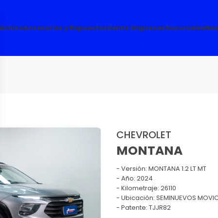
Técnico
Accesorios y Repuestos
Venta Empresas
Sucursales
Nos
CHEVROLET
MONTANA
Versión:
MONTANA 1.2 LT MT
Año: 2024
Kilometraje: 26110
Ubicación: SEMINUEVOS MOVIC
Patente: TJJR82