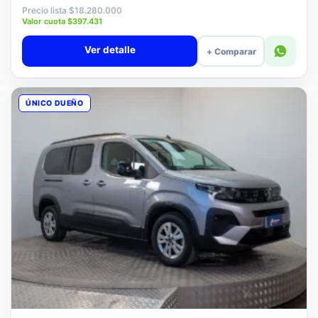
$18.080.000
Precio lista $18.280.000
Valor cuota $397.431
Ver detalle
+ Comparar
ÚNICO DUEÑO