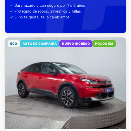
tu tranquilidad
✓ Garantizado y con seguro por 1 o 2 años
✓ Protegido de robos, siniestros y fallas
✓ Si no te gusta, te lo cambiamos
ECO
AUTO DE COMPAÑÍA
NUEVO INGRESO
POCOS KM