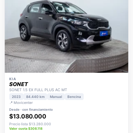
KIA
SONET
SONET 1.5 EX FULL PLUS AC MT
2023
84.440 km
Manual
Bencina
📍 Movicenter
Desde · con financiamiento
$13.080.000
Precio lista $13.280.000