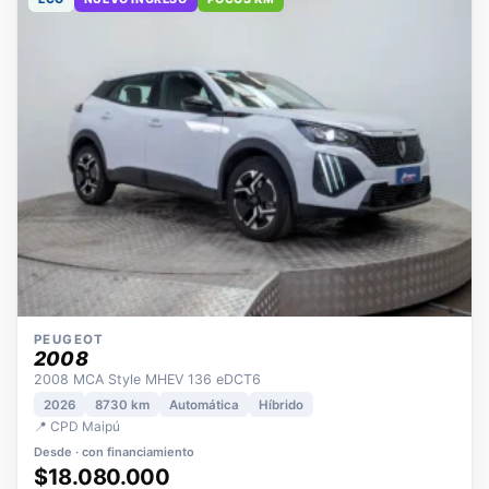
ECO
NUEVO INGRESO
POCOS KM
PEUGEOT
2008
2008 MCA Style MHEV 136 eDCT6
2026
8730 km
Automática
Híbrido
📍 CPD Maipú
Desde · con financiamiento