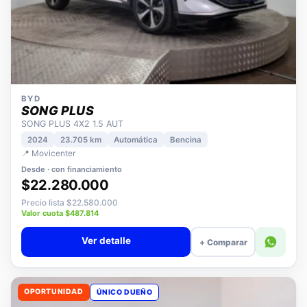
BYD
SONG PLUS
SONG PLUS 4X2 1.5 AUT
2024
23.705 km
Automática
Bencina
📍 Movicenter
Desde · con financiamiento
$22.280.000
Precio lista $22.580.000
Valor cuota $487.814
Ver detalle
+ Comparar
OPORTUNIDAD
ÚNICO DUEÑO