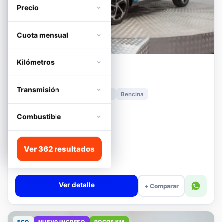
Precio
Cuota mensual
Kilómetros
MG
HS
1.5T DCT TROPHY
Transmisión
2024
11.278 km
Automática
Bencina
📍 Irarrázaval
Desde · con financiamiento
Combustible
$12.480.000
Lista
Ver 362 resultados
$13.180.000
$12.680.000
−4%
Valor cuota $294.392
Ver detalle
+ Comparar