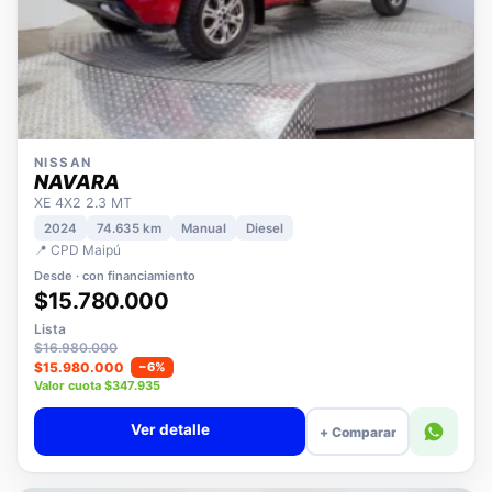
NISSAN
NAVARA
XE 4X2 2.3 MT
2024
74.635 km
Manual
Diesel
📍 CPD Maipú
Desde · con financiamiento
$15.780.000
Lista
$16.980.000
$15.980.000
−6%
Valor cuota $347.935
Ver detalle
+ Comparar