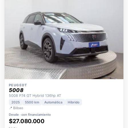
OPORTUNIDAD
ECO
POCOS KM
ÚNICO DUEÑO
PEUGEOT
5008
5008 P74 GT Hybrid 136hp AT
2025
5500 km
Automática
Híbrido
📍 Bilbao
Desde · con financiamiento
$27.080.000