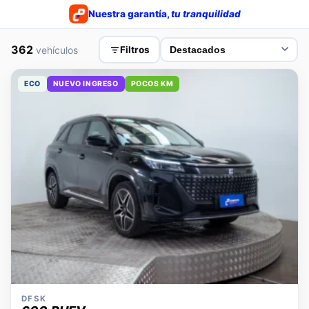
Nuestra garantía,
tu tranquilidad
362
vehículos
Filtros
ECO
NUEVO INGRESO
POCOS KM