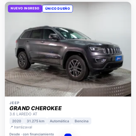
NUEVO INGRESO
ÚNICO DUEÑO
JEEP
GRAND CHEROKEE
3.6 LAREDO AT
2020
31.275 km
Automática
Bencina
📍 Irarrázaval