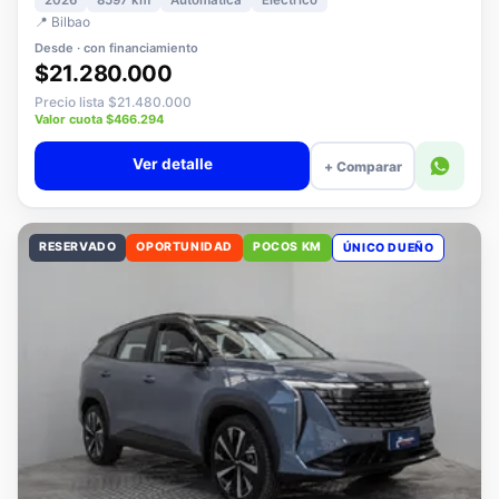
2026
8597 km
Automática
Eléctrico
📍 Bilbao
Desde · con financiamiento
$21.280.000
Precio lista $21.480.000
Valor cuota $466.294
Ver detalle
+ Comparar
RESERVADO
OPORTUNIDAD
POCOS KM
ÚNICO DUEÑO