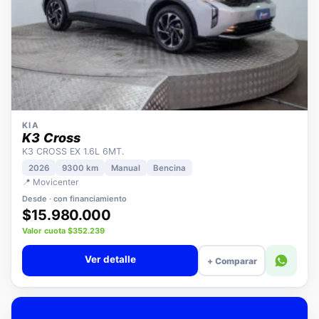
KIA
K3 Cross
K3 CROSS EX 1.6L 6MT.
2026
9300 km
Manual
Bencina
📍 Movicenter
Desde · con financiamiento
$15.980.000
Valor cuota $352.239
Ver detalle
+ Comparar