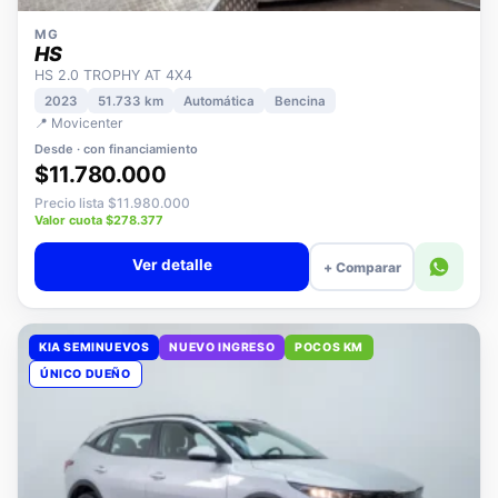
MG
HS
HS 2.0 TROPHY AT 4X4
2023
51.733 km
Automática
Bencina
📍 Movicenter
Desde · con financiamiento
$11.780.000
Precio lista $11.980.000
Valor cuota $278.377
Ver detalle
+ Comparar
KIA SEMINUEVOS
NUEVO INGRESO
POCOS KM
ÚNICO DUEÑO