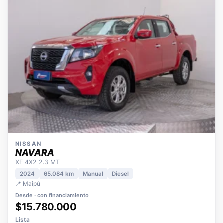
NISSAN
NAVARA
XE 4X2 2.3 MT
2024
65.084 km
Manual
Diesel
📍 Maipú
Desde · con financiamiento
$15.780.000