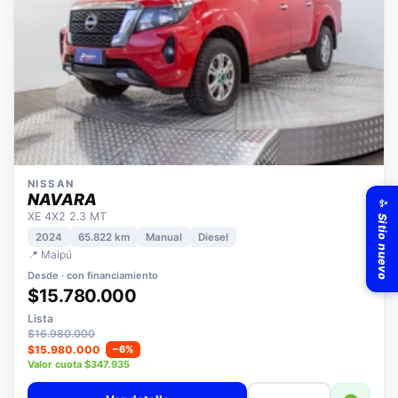
NISSAN
✨ Sitio nuevo
NAVARA
XE 4X2 2.3 MT
2024
65.822 km
Manual
Diesel
📍 Maipú
Desde · con financiamiento
$15.780.000
Lista
$16.980.000
$15.980.000
−6%
Valor cuota $347.935