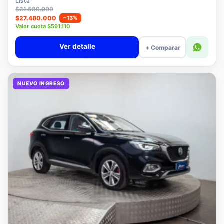
Lista
$31.580.000
$27.480.000
−13%
Valor cuota $591.110
Ver detalle
+ Comparar
NUEVO INGRESO