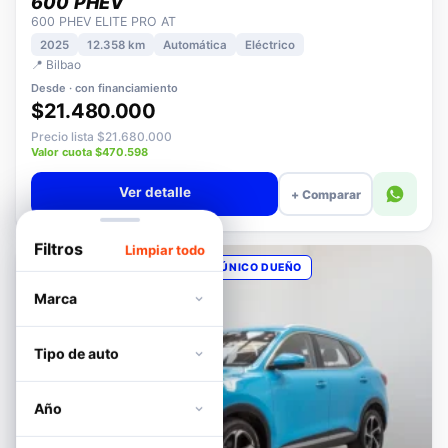
DFSK
600 PHEV
600 PHEV ELITE PRO AT
2025
12.358 km
Automática
Eléctrico
📍 Bilbao
Desde · con financiamiento
$21.480.000
Precio lista $21.680.000
Valor cuota $470.598
Ver detalle
+ Comparar
Filtros
Limpiar todo
OPORTUNIDAD
POCOS KM
ÚNICO DUEÑO
Marca
Tipo de auto
Año