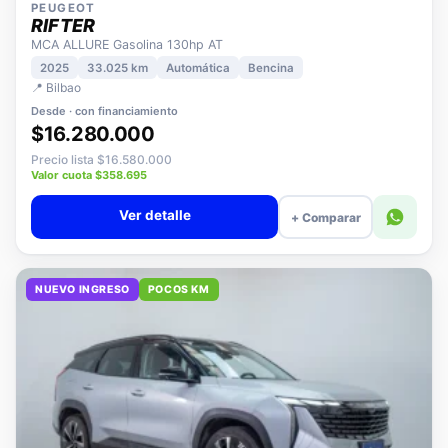
PEUGEOT
RIFTER
MCA ALLURE Gasolina 130hp AT
2025
33.025 km
Automática
Bencina
📍 Bilbao
Desde · con financiamiento
$16.280.000
Precio lista $16.580.000
Valor cuota $358.695
Ver detalle
+ Comparar
NUEVO INGRESO
POCOS KM