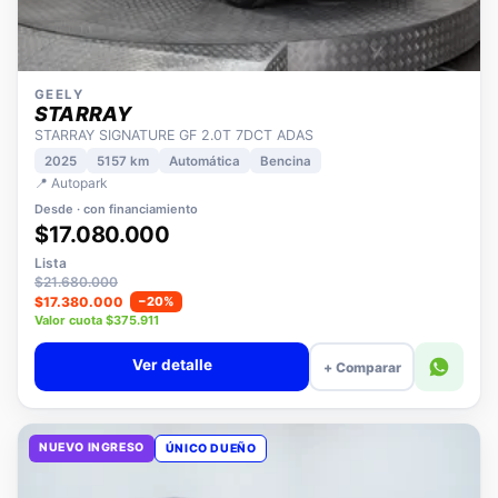
GEELY
STARRAY
STARRAY SIGNATURE GF 2.0T 7DCT ADAS
2025
5157 km
Automática
Bencina
📍 Autopark
Desde · con financiamiento
$17.080.000
Lista
$21.680.000
$17.380.000
−20%
Valor cuota $375.911
Ver detalle
+ Comparar
NUEVO INGRESO
ÚNICO DUEÑO