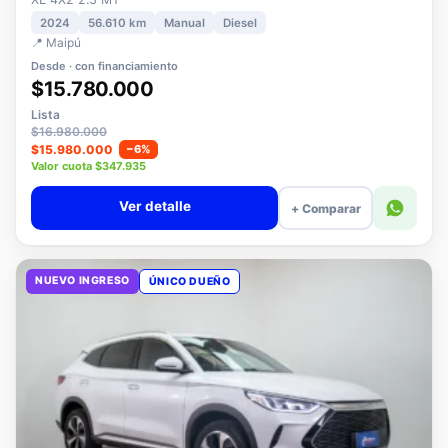
XE 4X2 2.3 MT
2024
56.610 km
Manual
Diesel
📍 Maipú
Desde · con financiamiento
$15.780.000
Lista
$16.980.000
$15.980.000
−6%
Valor cuota $347.935
Ver detalle
+ Comparar
NUEVO INGRESO
ÚNICO DUEÑO