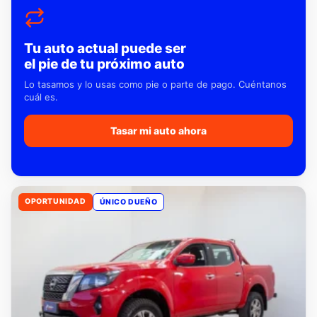
Tu auto actual puede ser
el pie de tu próximo auto
Lo tasamos y lo usas como pie o parte de pago. Cuéntanos
cuál es.
Tasar mi auto ahora
OPORTUNIDAD
ÚNICO DUEÑO