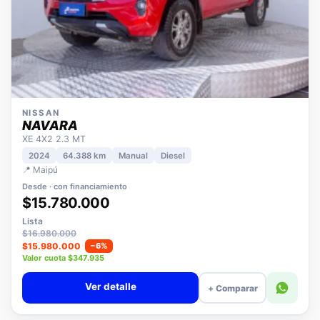
NISSAN
NAVARA
XE 4X2 2.3 MT
2024
64.388 km
Manual
Diesel
📍 Maipú
Desde · con financiamiento
$15.780.000
Lista
$16.980.000
$15.980.000
−6%
Valor cuota $347.935
Ver detalle
+ Comparar