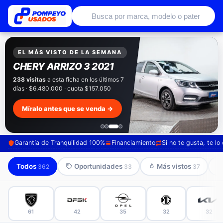
Autos usados con garantía de conce
EXCLUSIVO POMPEYO USADOS
Pompeyo
Garantía Total
Todos nuestros autos salen con 3 meses de
garantía incluida. Súmale 12 o 24 meses con
seguro automotriz y asistencia en ruta.
Mira cómo los preparamos →
Garantía de Tranquilidad 100%
Financiamiento
Si no te gusta, te l
Todos
Oportunidades
Más vistos
362
33
37
61
42
35
32
32