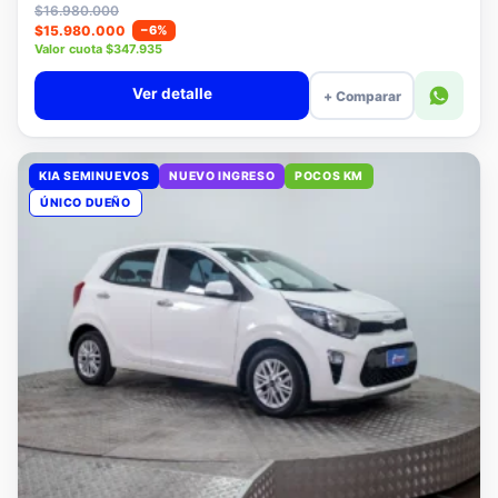
Lista
$16.980.000
$15.980.000
−6%
Valor cuota $347.935
Ver detalle
+ Comparar
KIA SEMINUEVOS
NUEVO INGRESO
POCOS KM
ÚNICO DUEÑO