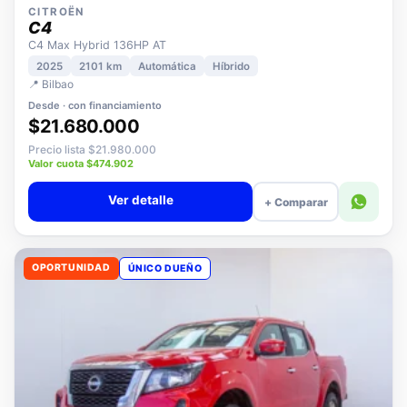
CITROËN
C4
C4 Max Hybrid 136HP AT
2025
2101 km
Automática
Híbrido
📍 Bilbao
Desde · con financiamiento
$21.680.000
Precio lista $21.980.000
Valor cuota $474.902
Ver detalle
+ Comparar
OPORTUNIDAD
ÚNICO DUEÑO