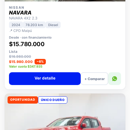
NISSAN
NAVARA
NAVARA 4X2 2.3
2024
78.203 km
Diesel
📍 CPD Maipú
Desde · con financiamiento
$15.780.000
Lista
$16.980.000
$15.980.000
−6%
Valor cuota $347.935
Ver detalle
+ Comparar
OPORTUNIDAD
ÚNICO DUEÑO