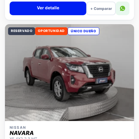
Valor cuota $308.118
Ver detalle
+ Comparar
RESERVADO
OPORTUNIDAD
ÚNICO DUEÑO
NISSAN
NAVARA