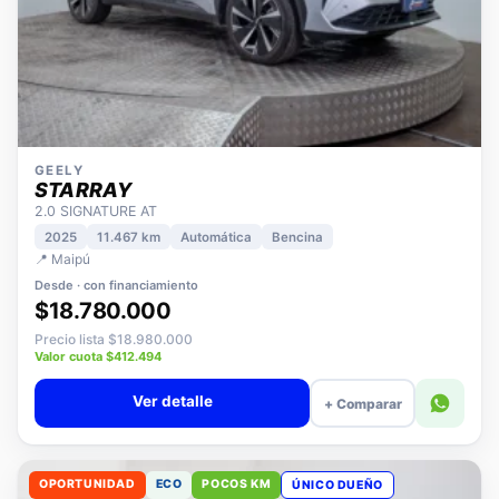
GEELY
STARRAY
2.0 SIGNATURE AT
2025
11.467 km
Automática
Bencina
📍 Maipú
Desde · con financiamiento
$18.780.000
Precio lista $18.980.000
Valor cuota $412.494
Ver detalle
+ Comparar