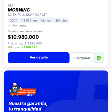
KIA
MORNING
1.2 EX FULL SUNROOF MT
2024
12.533 km
Manual
Bencina
📍 Movicenter
Desde · con financiamiento
$10.980.000
Precio lista $11.180.000
Valor cuota $260.075
Ver detalle
+ Comparar
Nuestra garantía,