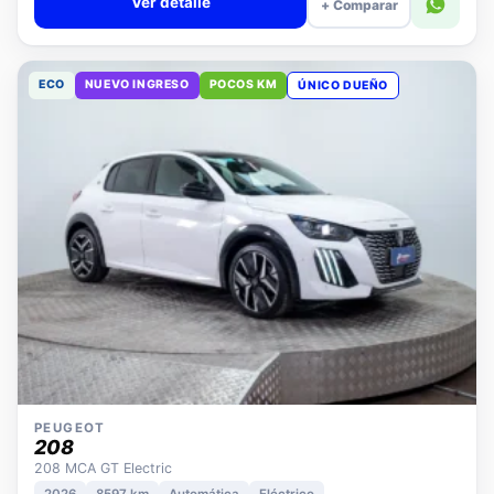
Ver detalle
+ Comparar
ECO
NUEVO INGRESO
POCOS KM
ÚNICO DUEÑO
PEUGEOT
208
208 MCA GT Electric