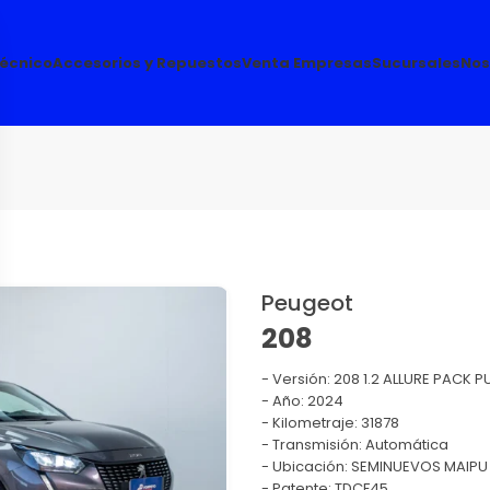
Técnico
Accesorios y Repuestos
Venta Empresas
Sucursales
Nos
Peugeot
208
Versión:
208 1.2 ALLURE PACK P
Año: 2024
Kilometraje: 31878
Transmisión: Automática
Ubicación: SEMINUEVOS MAIPU (
Patente: TDCF45