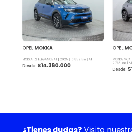
OPEL
MOKKA
OPEL
MO
MOKKA 1.2 ELEGANCE AT
2025
10.852 km
AT
MOKKA MCA Ed
2.763 km
A
$
14.380.000
$
¿Tienes dudas?
Visita nuest