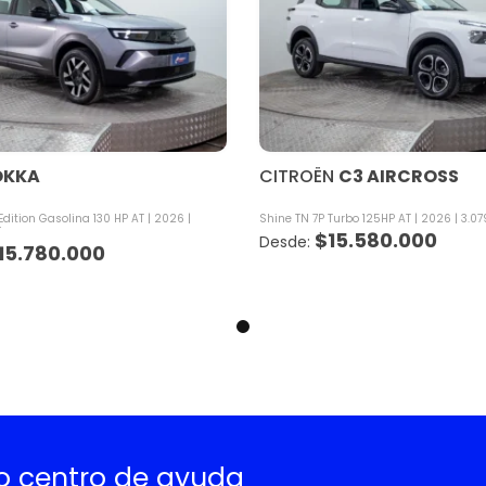
KKA
CITROËN
C3 AIRCROSS
ition Gasolina 130 HP AT
2026
Shine TN 7P Turbo 125HP AT
2026
3.07
T
$
15.580.000
15.780.000
ro centro de ayuda