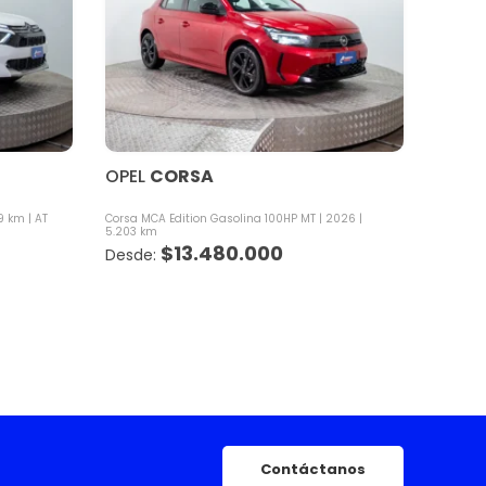
OPEL
CORSA
9 km
AT
Corsa MCA Edition Gasolina 100HP MT
2026
5.203 km
$
13.480.000
Contáctanos