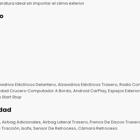
atura ideal sin importar el clima exterior
o
idrios Eléctricos Delantero, Alzavidrios Eléctricos Trasero, Radio Con
dad Crucero Computador A Bordo, Android CarPlay, Espejos Exteriores
 Start Stop
idad
 Airbag Adicionales, Airbag Lateral Trasero, Frenos De Discos Trasero
e Tracción, Isofix, Sensor De Retroceso, Cámara Retroceso