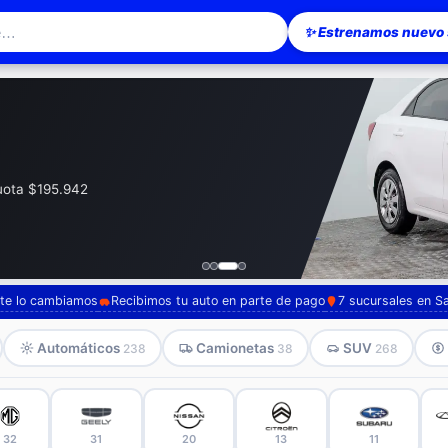
✨ Estrenamos nuevo s
esionario en Santiago — Pompeyo Carr
cuota $195.942
, te lo cambiamos
Recibimos tu auto en parte de pago
7 sucursales en S
Automáticos
Camionetas
SUV
238
38
268
32
31
20
13
11