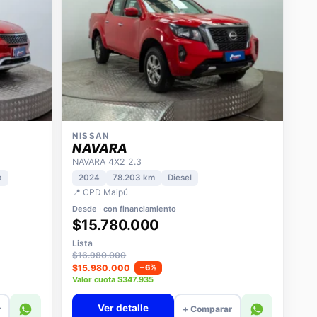
NISSAN
NAVARA
NAVARA 4X2 2.3
a
2024
78.203 km
Diesel
📍 CPD Maipú
Desde · con financiamiento
$15.780.000
Lista
$16.980.000
$15.980.000
−6%
Valor cuota $347.935
Ver detalle
r
+ Comparar