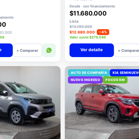
Desde · con financiamiento
$11.680.000
iamiento
Lista
00
$13.180.000
$12.680.000
−4%
080.000
206
Valor cuota $276.089
e
Ver detalle
+ Comparar
+ Compara
AUTO DE COMPAÑÍA
KIA SEMINUE
NUEVO INGRESO
POCOS KM