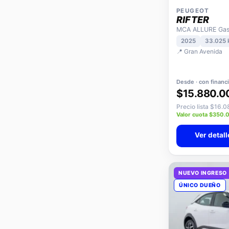
PEUGEOT
RIFTER
MCA ALLURE Gaso
2025
33.025
📍 Gran Avenida
Desde · con financ
$15.880.0
Precio lista $16.
Valor cuota $350.
Ver detall
NUEVO INGRESO
ÚNICO DUEÑO