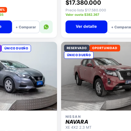
$17.380.000
−6%
Precio lista $17.580.000
935
Valor cuota $382.367
e
Ver detalle
+ Comparar
+ Compara
RESERVADO
OPORTUNIDAD
ÚNICO DUEÑO
ÚNICO DUEÑO
NISSAN
NAVARA
XE 4X2 2.3 MT