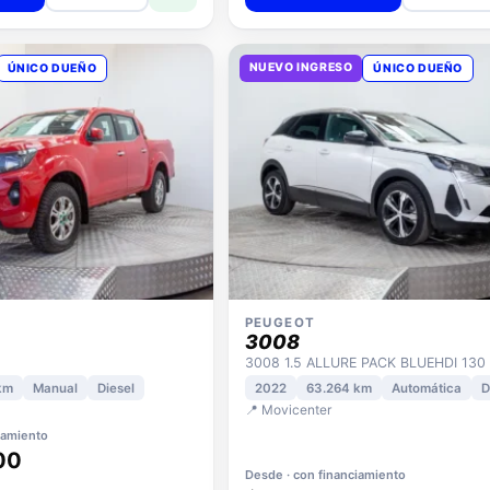
NUEVO INGRESO
ÚNICO DUEÑO
ÚNICO DUEÑO
PEUGEOT
3008
km
Manual
Diesel
2022
63.264 km
Automática
D
📍 Movicenter
iamiento
00
Desde · con financiamiento