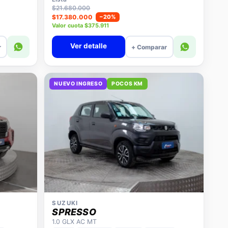
$21.680.000
$17.380.000
−20%
Valor cuota $375.911
Ver detalle
r
+ Comparar
NUEVO INGRESO
POCOS KM
SUZUKI
SPRESSO
1.0 GLX AC MT