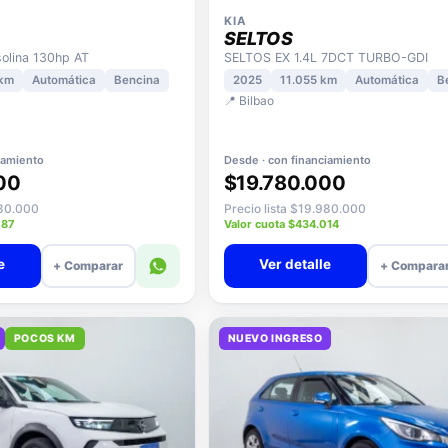
KIA
SELTOS
lina 130hp AT
SELTOS EX 1.4L 7DCT TURBO-GDI
 km
Automática
Bencina
2025
11.055 km
Automática
B
📍 Bilbao
iamiento
Desde · con financiamiento
00
$19.780.000
080.000
Precio lista $19.980.000
087
Valor cuota $434.014
e
Ver detalle
+ Comparar
+ Compara
POCOS KM
NUEVO INGRESO