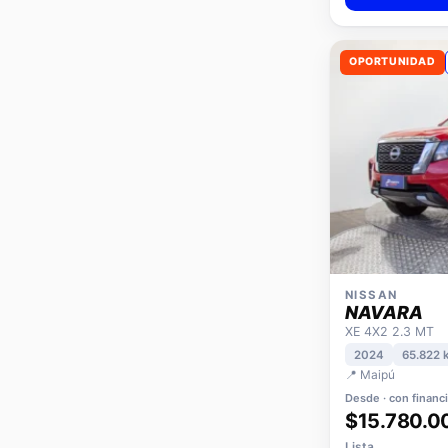
OPORTUNIDAD
NISSAN
NAVARA
XE 4X2 2.3 MT
2024
65.822 
📍 Maipú
Desde · con financ
$15.780.0
Lista