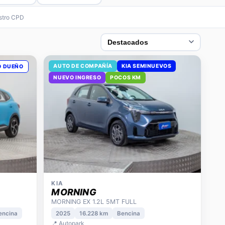
estro CPD
AUTO DE COMPAÑÍA
KIA SEMINUEVOS
O DUEÑO
NUEVO INGRESO
POCOS KM
KIA
MORNING
MORNING EX 1.2L 5MT FULL
encina
2025
16.228 km
Bencina
📍 Autopark