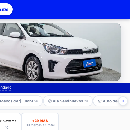
itio
asco
antiago
Menos de $10MM
Kia Seminuevos
Auto de comp
56
28
+29 MÁS
39 marcas en total
10