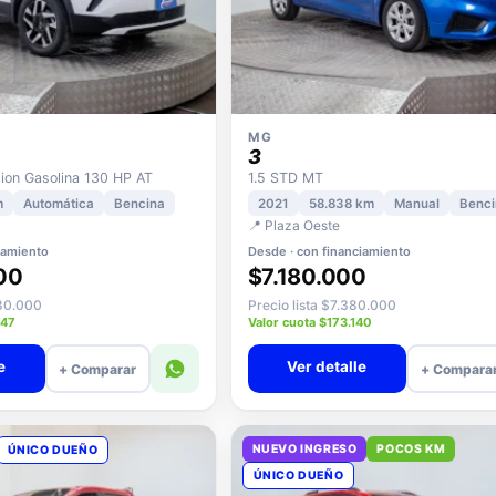
MG
3
on Gasolina 130 HP AT
1.5 STD MT
m
Automática
Bencina
2021
58.838 km
Manual
Benci
📍 Plaza Oeste
iamiento
Desde · con financiamiento
00
$7.180.000
580.000
Precio lista $7.380.000
847
Valor cuota $173.140
e
Ver detalle
+ Comparar
+ Compara
NUEVO INGRESO
POCOS KM
ÚNICO DUEÑO
ÚNICO DUEÑO