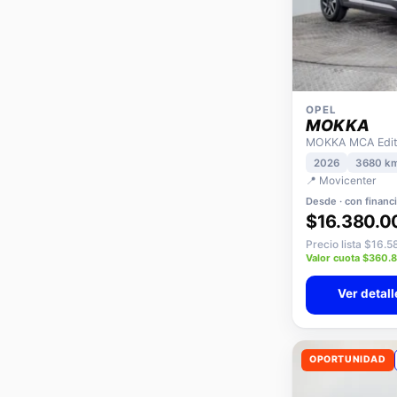
OPEL
MOKKA
MOKKA MCA Editi
2026
3680 k
📍 Movicenter
Desde · con financ
$16.380.0
Precio lista $16.
Valor cuota $360.
Ver detall
OPORTUNIDAD