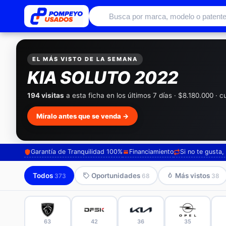
Autos usados con garantía de conc
EL MÁS VISTO DE LA SEMANA
KIA SOLUTO 2022
194 visitas
a esta ficha en los últimos 7 días · $8.180.000 · 
Míralo antes que se venda →
Garantía de Tranquilidad 100%
Financiamiento
Si no te gusta
Todos
Oportunidades
Más vistos
373
68
38
63
42
36
35