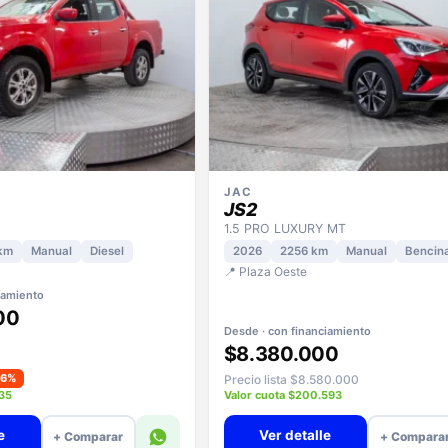
JAC
JS2
1.5 PRO LUXURY MT
km
Manual
Diesel
2026
2256 km
Manual
Bencin
📍 Plaza Oeste
iamiento
00
Desde · con financiamiento
$8.380.000
−6%
Precio lista $8.580.000
935
Valor cuota $200.593
e
Ver detalle
+ Comparar
+ Compara