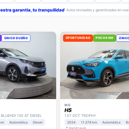
estra garantía,
tu tranquilidad
· Autos revisados y garantizados en nu
OPORTUNIDAD
POCOS KM
ÚNICO DUEÑO
ÚNIC
MG
HS
 BLUEHDI 130 AT DIESEL
1.5T DCT TROPHY
 km
Automática
Diesel
2024
11.278 km
Automática
B
📍 Irarrázaval