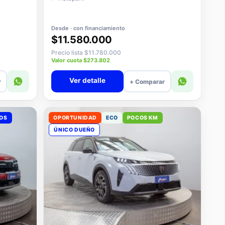
Desde · con financiamiento
$11.580.000
Precio lista $11.780.000
Valor cuota $273.802
Ver detalle
r
+ Comparar
VOS
OPORTUNIDAD
ECO
POCOS KM
ÚNICO DUEÑO