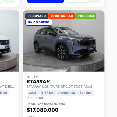
RESERVADO
OPORTUNIDAD
POCOS KM
ÚNICO DUEÑO
GEELY
STARRAY
3008 1.5 ALLURE PACK BLUEHDI 130 AT DIESEL
STARRAY SIGNATURE GF 2.0T 7DCT ADAS
iesel
2025
5157 km
Automática
Bencina
📍 Autopark
Desde · con financiamiento
$17.080.000
Lista