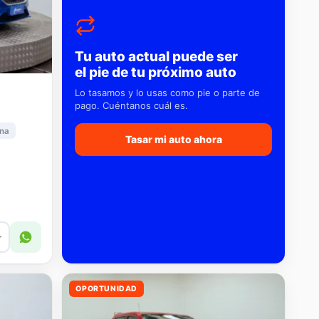
Tu auto actual puede ser
el pie de tu próximo auto
Lo tasamos y lo usas como pie o parte de
pago. Cuéntanos cuál es.
na
Tasar mi auto ahora
r
OPORTUNIDAD