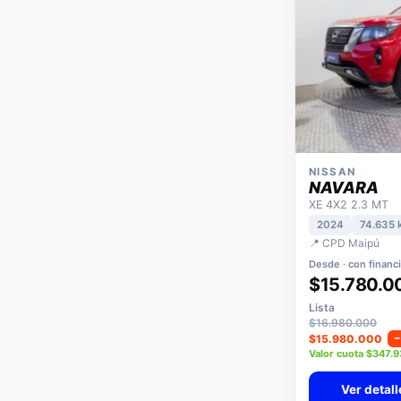
NISSAN
NAVARA
XE 4X2 2.3 MT
2024
74.635 
📍 CPD Maipú
Desde · con financ
$15.780.0
Lista
$16.980.000
$15.980.000
Valor cuota $347.
Ver detall