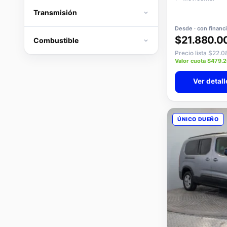
Transmisión
Desde · con financ
$21.880.0
Combustible
Precio lista $22.
Valor cuota $479.
Ver detall
ÚNICO DUEÑO