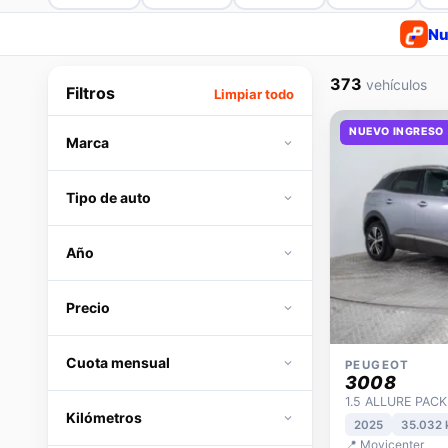
Nu
373
vehículos
Filtros
Limpiar todo
NUEVO INGRESO
Marca
Tipo de auto
Año
Precio
Cuota mensual
PEUGEOT
3008
1.5 ALLURE PACK
Kilómetros
2025
35.032
📍 Movicenter