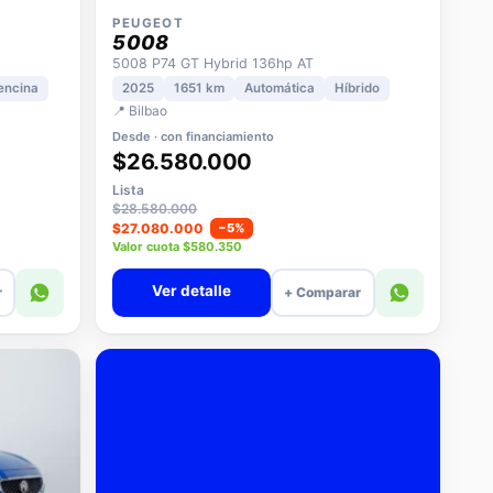
PEUGEOT
5008
5008 P74 GT Hybrid 136hp AT
encina
2025
1651 km
Automática
Híbrido
📍 Bilbao
Desde · con financiamiento
$26.580.000
Lista
$28.580.000
$27.080.000
−5%
Valor cuota $580.350
Ver detalle
r
+ Comparar