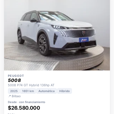
OPORTUNIDAD
ECO
POCOS KM
ÚNICO DUEÑO
PEUGEOT
5008
5008 P74 GT Hybrid 136hp AT
2025
1651 km
Automática
Híbrido
📍 Bilbao
Desde · con financiamiento
$26.580.000