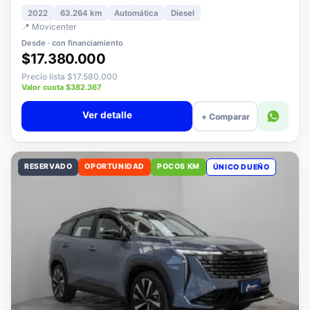
3008 1.5 ALLURE PACK BLUEHDI 130 AT DIESEL
2022
63.264 km
Automática
Diesel
📍 Movicenter
Desde · con financiamiento
$17.380.000
Precio lista $17.580.000
Valor cuota $382.367
Ver detalle
+ Comparar
RESERVADO
OPORTUNIDAD
POCOS KM
ÚNICO DUEÑO