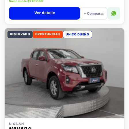
Precio lista $11.880.000
Valor cuota $276.089
Ver detalle
+ Comparar
RESERVADO
OPORTUNIDAD
ÚNICO DUEÑO