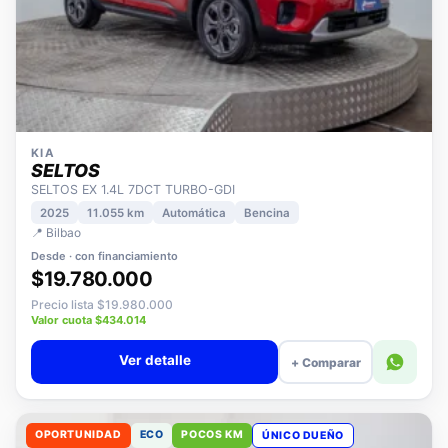
KIA
SELTOS
SELTOS EX 1.4L 7DCT TURBO-GDI
2025
11.055 km
Automática
Bencina
📍 Bilbao
Desde · con financiamiento
$19.780.000
Precio lista $19.980.000
Valor cuota $434.014
Ver detalle
+ Comparar