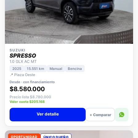
SUZUKI
SPRESSO
1.0 GLX AC MT
2025
15.551 km
Manual
Bencina
📍 Plaza Oeste
Desde · con financiamiento
$8.580.000
Precio lista $8.780.000
Valor cuota $205.168
Ver detalle
+ Comparar