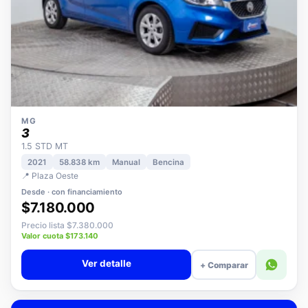
MG
3
1.5 STD MT
2021
58.838 km
Manual
Bencina
📍 Plaza Oeste
Desde · con financiamiento
$7.180.000
Precio lista $7.380.000
Valor cuota $173.140
Ver detalle
+ Comparar