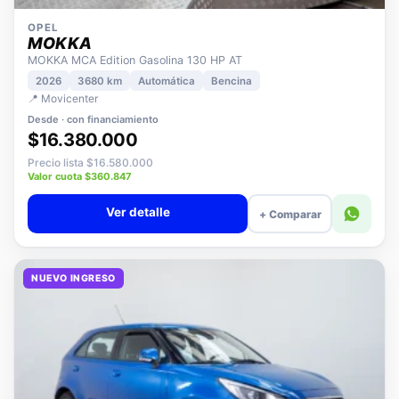
OPEL
MOKKA
MOKKA MCA Edition Gasolina 130 HP AT
2026
3680 km
Automática
Bencina
📍 Movicenter
Desde · con financiamiento
$16.380.000
Precio lista $16.580.000
Valor cuota $360.847
Ver detalle
+ Comparar
NUEVO INGRESO