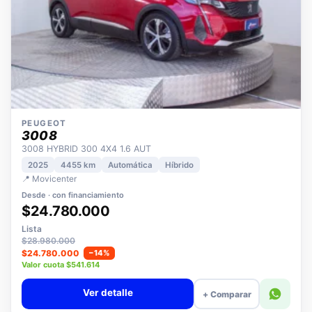
PEUGEOT
3008
3008 HYBRID 300 4X4 1.6 AUT
2025
4455 km
Automática
Híbrido
📍 Movicenter
Desde · con financiamiento
$24.780.000
Lista
$28.980.000
$24.780.000
−14%
Valor cuota $541.614
Ver detalle
+ Comparar