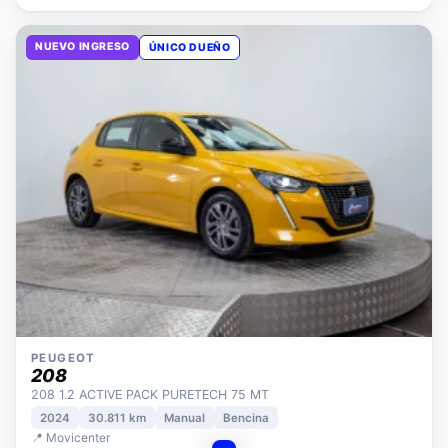
NUEVO INGRESO
ÚNICO DUEÑO
PEUGEOT
208
208 1.2 ACTIVE PACK PURETECH 75 MT
2024
30.811 km
Manual
Bencina