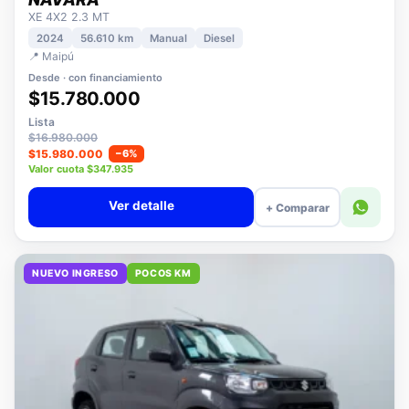
NISSAN
NAVARA
XE 4X2 2.3 MT
2024
56.610 km
Manual
Diesel
📍 Maipú
Desde · con financiamiento
$15.780.000
Lista
$16.980.000
$15.980.000
−6%
Valor cuota $347.935
Ver detalle
+ Comparar
NUEVO INGRESO
POCOS KM