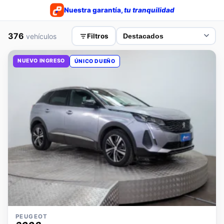
Nuestra garantía,
tu tranquilidad
376
vehículos
Filtros
NUEVO INGRESO
ÚNICO DUEÑO