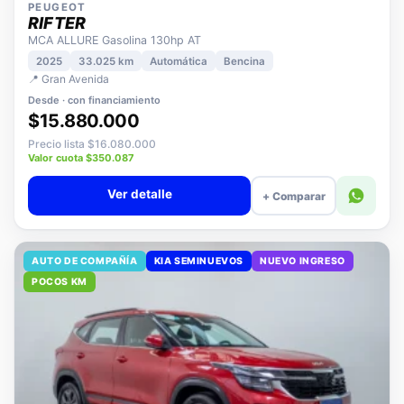
PEUGEOT
RIFTER
MCA ALLURE Gasolina 130hp AT
2025
33.025 km
Automática
Bencina
📍 Gran Avenida
Desde · con financiamiento
$15.880.000
Precio lista $16.080.000
Valor cuota $350.087
Ver detalle
+ Comparar
AUTO DE COMPAÑÍA
KIA SEMINUEVOS
NUEVO INGRESO
POCOS KM