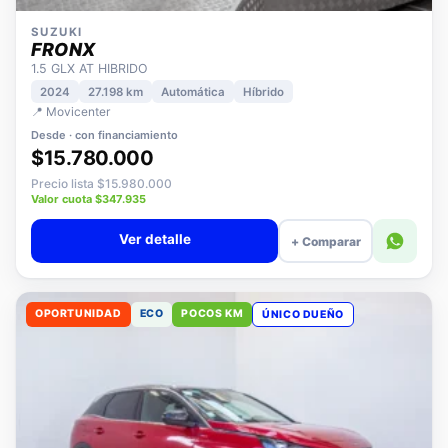
SUZUKI
FRONX
1.5 GLX AT HIBRIDO
2024
27.198 km
Automática
Híbrido
📍 Movicenter
Desde · con financiamiento
$15.780.000
Precio lista $15.980.000
Valor cuota $347.935
Ver detalle
+ Comparar
OPORTUNIDAD
ECO
POCOS KM
ÚNICO DUEÑO