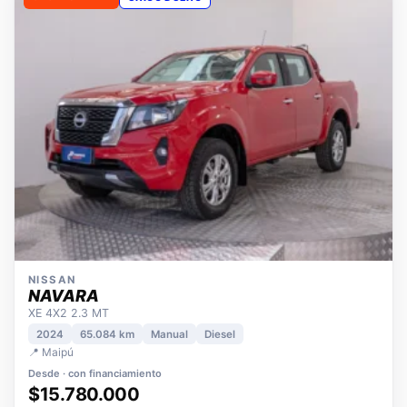
OPORTUNIDAD
ÚNICO DUEÑO
NISSAN
NAVARA
XE 4X2 2.3 MT
2024
65.084 km
Manual
Diesel
📍 Maipú
Desde · con financiamiento