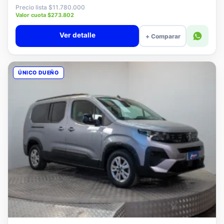
$11.580.000
Precio lista $11.780.000
Valor cuota $273.802
Ver detalle
+ Comparar
ÚNICO DUEÑO