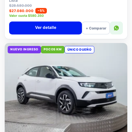
Lista
$28.580.000
$27.080.000
−5%
Valor cuota $580.350
Ver detalle
+ Comparar
NUEVO INGRESO
POCOS KM
ÚNICO DUEÑO