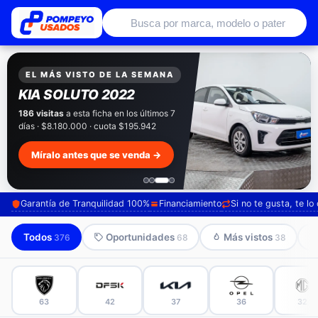
Autos usados con garantía de conce
EXCLUSIVO POMPEYO USADOS
Pompeyo
Garantía Total
Todos nuestros autos salen con 3 meses de
garantía incluida. Súmale 12 o 24 meses con
seguro automotriz y asistencia en ruta.
Mira cómo los preparamos →
Garantía de Tranquilidad 100%
Financiamiento
Si no te gusta, te l
Todos
Oportunidades
Más vistos
376
68
38
63
42
37
36
32