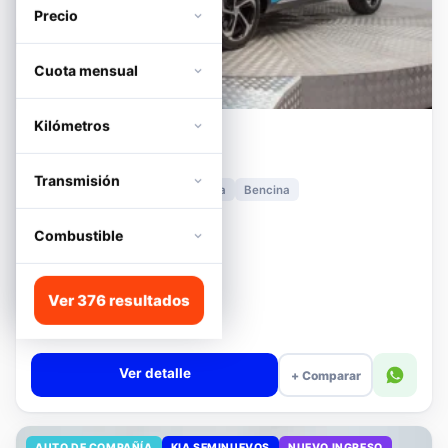
Precio
Cuota mensual
Kilómetros
MG
HS
1.5T DCT TROPHY
Transmisión
2024
11.278 km
Automática
Bencina
📍 Irarrázaval
Desde · con financiamiento
Combustible
$11.680.000
Lista
Ver 376 resultados
$13.180.000
$12.680.000
−4%
Valor cuota $276.089
Ver detalle
+ Comparar