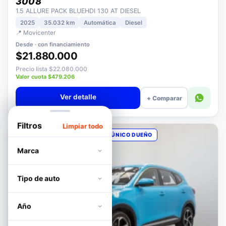
PEUGEOT
3008
1.5 ALLURE PACK BLUEHDI 130 AT DIESEL
2025
35.032 km
Automática
Diesel
📍 Movicenter
Desde · con financiamiento
$21.880.000
Precio lista $22.080.000
Valor cuota $479.206
Ver detalle
+ Comparar
Filtros
Limpiar todo
OPORTUNIDAD
POCOS KM
ÚNICO DUEÑO
Marca
Tipo de auto
Año