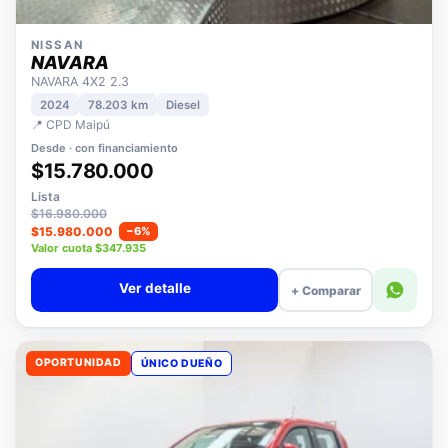
NISSAN
NAVARA
NAVARA 4X2 2.3
2024
78.203 km
Diesel
📍 CPD Maipú
Desde · con financiamiento
$15.780.000
Lista
$16.980.000
$15.980.000
−6%
Valor cuota $347.935
Ver detalle
+ Comparar
OPORTUNIDAD
ÚNICO DUEÑO