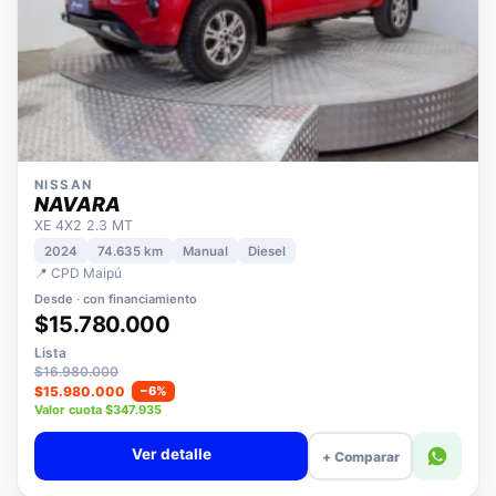
NISSAN
NAVARA
XE 4X2 2.3 MT
2024
74.635 km
Manual
Diesel
📍 CPD Maipú
Desde · con financiamiento
$15.780.000
Lista
$16.980.000
$15.980.000
−6%
Valor cuota $347.935
Ver detalle
+ Comparar