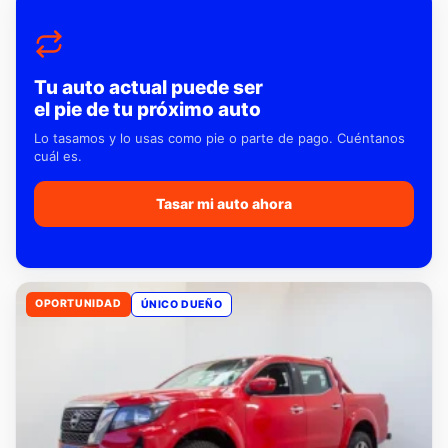
Tu auto actual puede ser
el pie de tu próximo auto
Lo tasamos y lo usas como pie o parte de pago. Cuéntanos
cuál es.
Tasar mi auto ahora
OPORTUNIDAD
ÚNICO DUEÑO