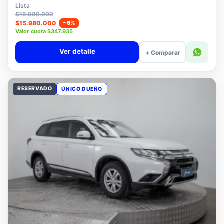
$15.780.000
Lista
$16.980.000
$15.980.000
−6%
Valor cuota $347.935
Ver detalle
+ Comparar
RESERVADO
ÚNICO DUEÑO