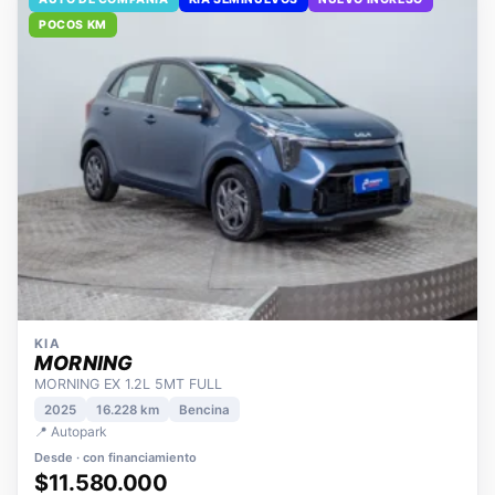
AUTO DE COMPAÑÍA
KIA SEMINUEVOS
NUEVO INGRESO
POCOS KM
KIA
MORNING
MORNING EX 1.2L 5MT FULL
2025
16.228 km
Bencina
📍 Autopark
Desde · con financiamiento