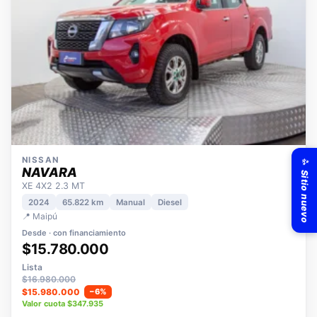
✨ Sitio nuevo
NISSAN
NAVARA
XE 4X2 2.3 MT
2024
65.822 km
Manual
Diesel
📍 Maipú
Desde · con financiamiento
$15.780.000
Lista
$16.980.000
$15.980.000
−6%
Valor cuota $347.935