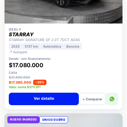
GEELY
STARRAY
STARRAY SIGNATURE GF 2.0T 7DCT ADAS
2025
5157 km
Automática
Bencina
📍 Autopark
Desde · con financiamiento
$17.080.000
Lista
$21.680.000
$17.380.000
−20%
Valor cuota $375.911
Ver detalle
+ Comparar
NUEVO INGRESO
ÚNICO DUEÑO