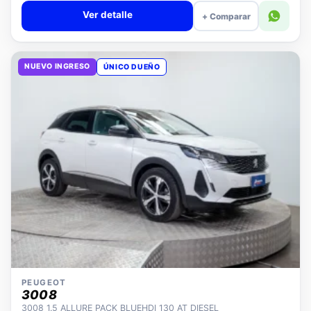
Ver detalle
+ Comparar
NUEVO INGRESO
ÚNICO DUEÑO
PEUGEOT
3008