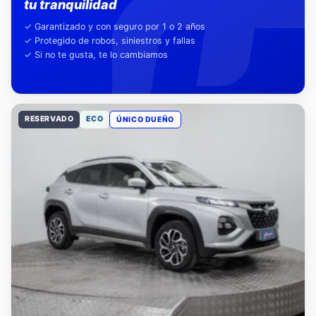
Nuestra garantía,
tu tranquilidad
✓ Garantizado y con seguro por 1 o 2 años
✓ Protegido de robos, siniestros y fallas
✓ Si no te gusta, te lo cambiamos
RESERVADO
ECO
ÚNICO DUEÑO