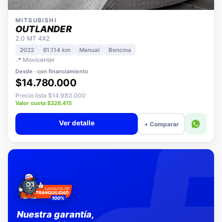
MITSUBISHI
OUTLANDER
2.0 MT 4X2
2022
61.114 km
Manual
Bencina
📍 Movicenter
Desde · con financiamiento
$14.780.000
Precio lista $14.980.000
Valor cuota $326.415
Ver detalle
+ Comparar