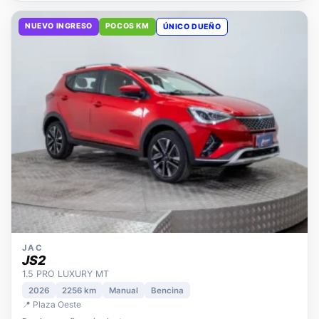
NUEVO INGRESO
POCOS KM
ÚNICO DUEÑO
JAC
JS2
1.5 PRO LUXURY MT
2026
2256 km
Manual
Bencina
📍 Plaza Oeste