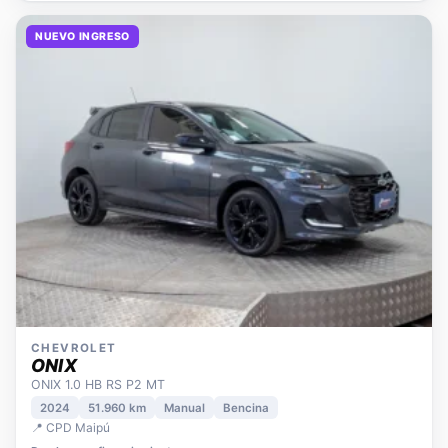
NUEVO INGRESO
CHEVROLET
ONIX
ONIX 1.0 HB RS P2 MT
2024
51.960 km
Manual
Bencina
📍 CPD Maipú