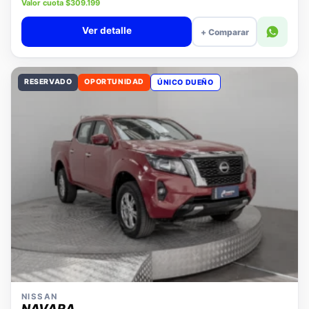
Precio lista $14.280.000
Valor cuota $309.199
Ver detalle
+ Comparar
RESERVADO
OPORTUNIDAD
ÚNICO DUEÑO