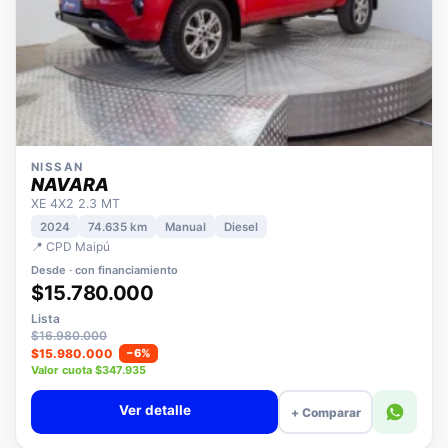
NISSAN
NAVARA
XE 4X2 2.3 MT
2024
74.635 km
Manual
Diesel
📍 CPD Maipú
Desde · con financiamiento
$15.780.000
Lista
$16.980.000
$15.980.000
−6%
Valor cuota $347.935
Ver detalle
+ Comparar