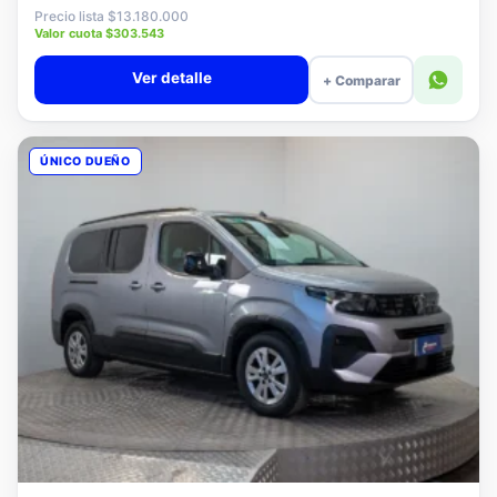
$12.880.000
Precio lista $13.180.000
Valor cuota $303.543
Ver detalle
+ Comparar
ÚNICO DUEÑO