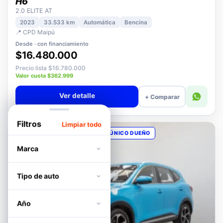
HAVAL
H6
2.0 ELITE AT
2023
33.533 km
Automática
Bencina
📍 CPD Maipú
Desde · con financiamiento
$16.480.000
Precio lista $16.780.000
Valor cuota $362.999
Ver detalle
+ Comparar
Filtros
Limpiar todo
OPORTUNIDAD
POCOS KM
ÚNICO DUEÑO
Marca
Tipo de auto
Año