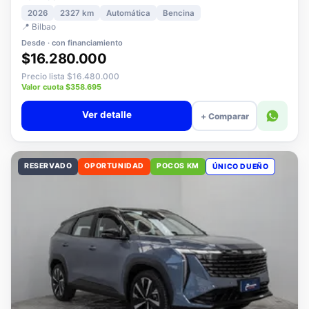
1.5 PLUS ELITE AT
2026
2327 km
Automática
Bencina
📍 Bilbao
Desde · con financiamiento
$16.280.000
Precio lista $16.480.000
Valor cuota $358.695
Ver detalle
+ Comparar
RESERVADO
OPORTUNIDAD
POCOS KM
ÚNICO DUEÑO