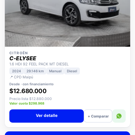
CITROËN
C-ELYSEE
1.6 HDI 92 FEEL PACK MT DIESEL
2024
29.146 km
Manual
Diesel
📍 CPD Maipú
Desde · con financiamiento
$12.680.000
Precio lista $12.880.000
Valor cuota $298.968
Ver detalle
+ Comparar