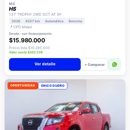
MG
HS
1.5T TROPHY 2WD DCT AT 5P
2026
4537 km
Automática
Bencina
📍 CPD Maipú
Desde · con financiamiento
$15.980.000
Precio lista $16.280.000
Valor cuota $352.239
Ver detalle
+ Comparar
OPORTUNIDAD
ÚNICO DUEÑO