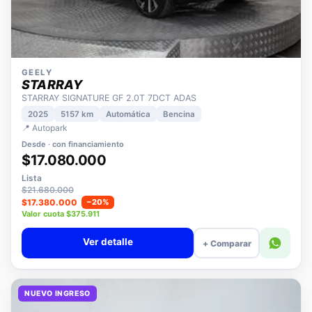
GEELY
STARRAY
STARRAY SIGNATURE GF 2.0T 7DCT ADAS
2025
5157 km
Automática
Bencina
📍 Autopark
Desde · con financiamiento
$17.080.000
Lista
$21.680.000
$17.380.000
−20%
Valor cuota $375.911
Ver detalle
+ Comparar
NUEVO INGRESO