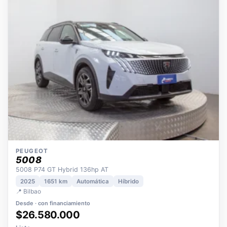
OPORTUNIDAD
ECO
POCOS KM
ÚNICO DUEÑO
PEUGEOT
5008
5008 P74 GT Hybrid 136hp AT
2025
1651 km
Automática
Híbrido
📍 Bilbao
Desde · con financiamiento
$26.580.000