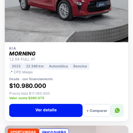
KIA
MORNING
1.2 EX FULL AT
2023
22.366 km
Automática
Bencina
📍 CPD Maipú
Desde · con financiamiento
$10.980.000
Precio lista $11.180.000
Valor cuota $260.075
Ver detalle
+ Comparar