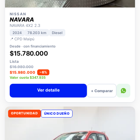
NISSAN
NAVARA
NAVARA 4X2 2.3
2024
78.203 km
Diesel
📍 CPD Maipú
Desde · con financiamiento
$15.780.000
Lista
$16.980.000
$15.980.000
−6%
Valor cuota $347.935
Ver detalle
+ Comparar
OPORTUNIDAD
ÚNICO DUEÑO