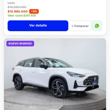
$15.780.000
Lista
$16.980.000
$15.980.000
−6%
Valor cuota $347.935
Ver detalle
+ Comparar
NUEVO INGRESO