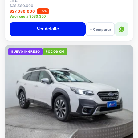
Lista
$28.580.000
$27.080.000
−5%
Valor cuota $580.350
Ver detalle
+ Comparar
NUEVO INGRESO
POCOS KM