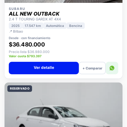
SUBARU
ALL NEW OUTBACK
2.4 T TOURING GARDX AT 4X4
2025
17.547 km
Automática
Bencina
📍 Bilbao
Desde · con financiamiento
$36.480.000
Precio lista $36.980.000
Valor cuota $793.397
Ver detalle
+ Comparar
RESERVADO