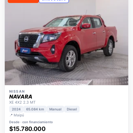
OPORTUNIDAD
ÚNICO DUEÑO
NISSAN
NAVARA
XE 4X2 2.3 MT
2024
65.084 km
Manual
Diesel
📍 Maipú
Desde · con financiamiento