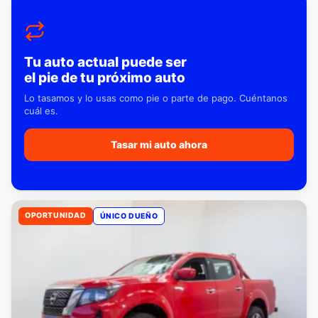
Tu auto actual puede ser
el pie de tu próximo auto
Lo tasamos y lo usas como pie o parte de pago. Cuéntanos
cuál es.
Tasar mi auto ahora
OPORTUNIDAD
ÚNICO DUEÑO