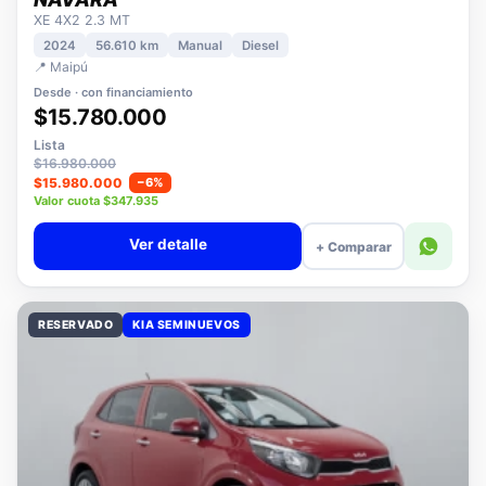
NISSAN
NAVARA
XE 4X2 2.3 MT
2024
56.610 km
Manual
Diesel
📍 Maipú
Desde · con financiamiento
$15.780.000
Lista
$16.980.000
$15.980.000
−6%
Valor cuota $347.935
Ver detalle
+ Comparar
RESERVADO
KIA SEMINUEVOS