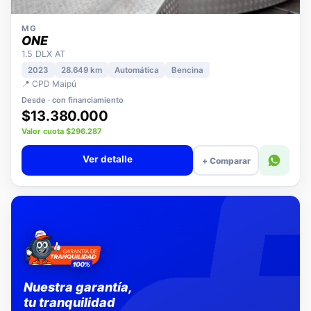
MG
ONE
1.5 DLX AT
2023
28.649 km
Automática
Bencina
📍 CPD Maipú
Desde · con financiamiento
$13.380.000
Valor cuota $296.287
Ver detalle
+ Comparar
Nuestra garantía,