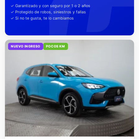
tu tranquilidad
✓ Garantizado y con seguro por 1 o 2 años
✓ Protegido de robos, siniestros y fallas
✓ Si no te gusta, te lo cambiamos
NUEVO INGRESO
POCOS KM