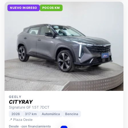
NUEVO INGRESO
POCOS KM
GEELY
CITYRAY
Signature GF 1.5T 7DCT
2026
317 km
Automática
Bencina
📍 Plaza Oeste