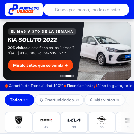
Autos usados con garantía de conce
EXCLUSIVO POMPEYO USADOS
Pompeyo
Garantía Total
Todos nuestros autos salen con 3 meses de
garantía incluida. Súmale 12 o 24 meses con
seguro automotriz y asistencia en ruta.
Mira cómo los preparamos →
Garantía de Tranquilidad 100%
Financiamiento
Si no te gusta, te l
Todos
Oportunidades
Más vistos
379
68
38
63
42
36
35
34