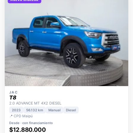
NUEVO INGRESO
JAC
T8
2.0 ADVANCE MT 4X2 DIESEL
2023
56.132 km
Manual
Diesel
📍 CPD Maipú
Desde · con financiamiento