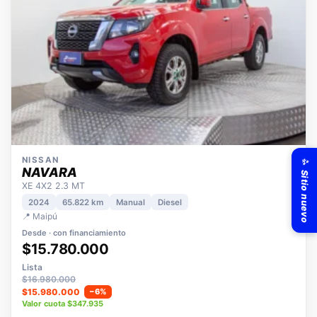
✨ Sitio nuevo
NISSAN
NAVARA
XE 4X2 2.3 MT
2024
65.822 km
Manual
Diesel
📍 Maipú
Desde · con financiamiento
$15.780.000
Lista
$16.980.000
$15.980.000
−6%
Valor cuota $347.935