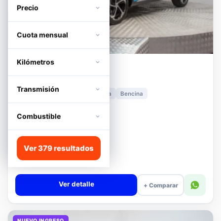
Precio
Cuota mensual
Kilómetros
MG
HS
1.5T DCT TROPHY
Transmisión
2024
11.278 km
Automática
Bencina
📍 Irarrázaval
Desde · con financiamiento
Combustible
$11.680.000
Lista
Ver 379 resultados
$13.180.000
$12.680.000
−4%
Valor cuota $276.090
Ver detalle
+ Comparar