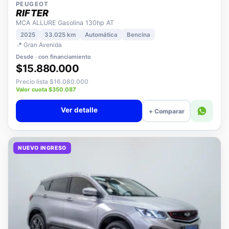
PEUGEOT
RIFTER
MCA ALLURE Gasolina 130hp AT
2025
33.025 km
Automática
Bencina
📍 Gran Avenida
Desde · con financiamiento
$15.880.000
Precio lista $16.080.000
Valor cuota $350.087
Ver detalle
+ Comparar
NUEVO INGRESO