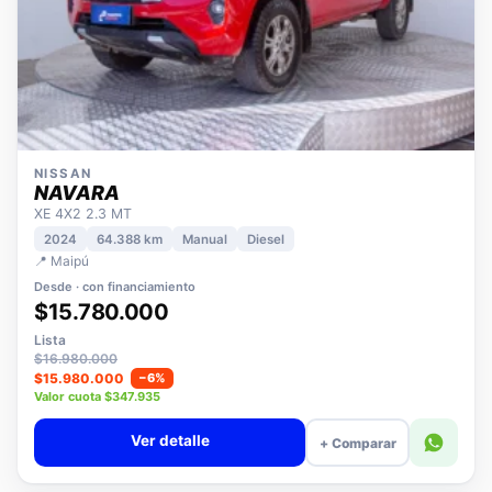
NISSAN
NAVARA
XE 4X2 2.3 MT
2024
64.388 km
Manual
Diesel
📍 Maipú
Desde · con financiamiento
$15.780.000
Lista
$16.980.000
$15.980.000
−6%
Valor cuota $347.935
Ver detalle
+ Comparar