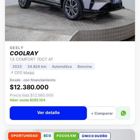
GEELY
COOLRAY
1.5 COMFORT 7DCT AT
2023
24.824 km
Automática
Bencina
📍 CPD Maipú
Desde · con financiamiento
$12.380.000
Precio lista $12.580.000
Valor cuota $292.104
Ver detalle
+ Comparar