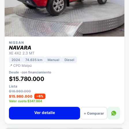
NISSAN
NAVARA
XE 4X2 2.3 MT
2024
74.635 km
Manual
Diesel
📍 CPD Maipú
Desde · con financiamiento
$15.780.000
Lista
$16.980.000
$15.980.000
−6%
Valor cuota $347.864
Ver detalle
+ Comparar