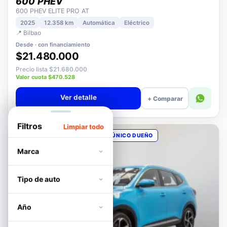
DFSK
600 PHEV
600 PHEV ELITE PRO AT
2025
12.358 km
Automática
Eléctrico
📍 Bilbao
Desde · con financiamiento
$21.480.000
Precio lista $21.680.000
Valor cuota $470.528
Ver detalle
+ Comparar
Filtros
Limpiar todo
OPORTUNIDAD
POCOS KM
ÚNICO DUEÑO
Marca
Tipo de auto
Año