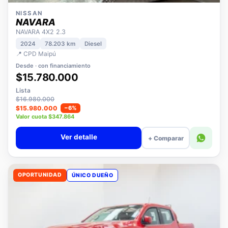
NISSAN
NAVARA
NAVARA 4X2 2.3
2024
78.203 km
Diesel
📍 CPD Maipú
Desde · con financiamiento
$15.780.000
Lista
$16.980.000
$15.980.000
−6%
Valor cuota $347.864
Ver detalle
+ Comparar
OPORTUNIDAD
ÚNICO DUEÑO