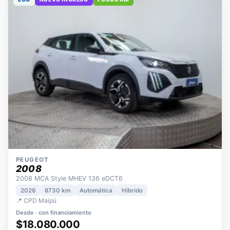
ECO
NUEVO INGRESO
POCOS KM
PEUGEOT
2008
2008 MCA Style MHEV 136 eDCT6
2026
8730 km
Automática
Híbrido
📍 CPD Maipú
Desde · con financiamiento