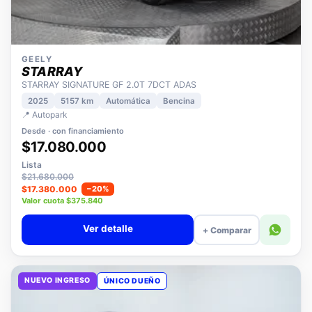
GEELY
STARRAY
STARRAY SIGNATURE GF 2.0T 7DCT ADAS
2025
5157 km
Automática
Bencina
📍 Autopark
Desde · con financiamiento
$17.080.000
Lista
$21.680.000
$17.380.000
−20%
Valor cuota $375.840
Ver detalle
+ Comparar
NUEVO INGRESO
ÚNICO DUEÑO