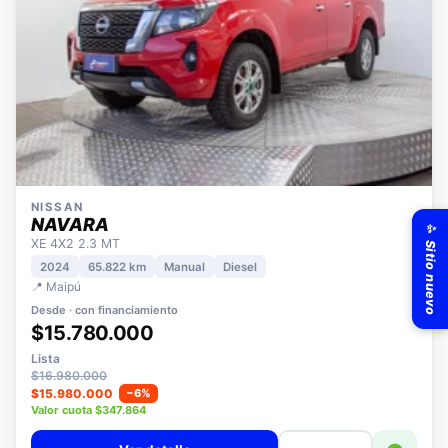
NISSAN
✨ Sitio nuevo
NAVARA
XE 4X2 2.3 MT
2024
65.822 km
Manual
Diesel
📍 Maipú
Desde · con financiamiento
$15.780.000
Lista
$16.980.000
$15.980.000
−6%
Valor cuota $347.864