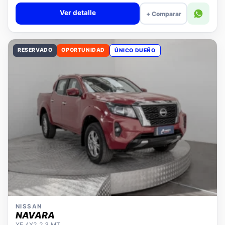
Valor cuota $308.043
Ver detalle
+ Comparar
RESERVADO
OPORTUNIDAD
ÚNICO DUEÑO
NISSAN
NAVARA