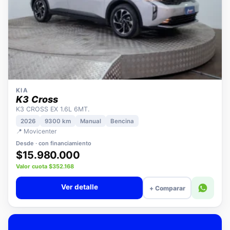
KIA
K3 Cross
K3 CROSS EX 1.6L 6MT.
2026
9300 km
Manual
Bencina
📍 Movicenter
Desde · con financiamiento
$15.980.000
Valor cuota $352.168
Ver detalle
+ Comparar