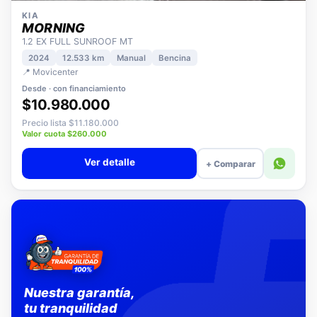
KIA
MORNING
1.2 EX FULL SUNROOF MT
2024
12.533 km
Manual
Bencina
📍 Movicenter
Desde · con financiamiento
$10.980.000
Precio lista $11.180.000
Valor cuota $260.000
Ver detalle
+ Comparar
Nuestra garantía,