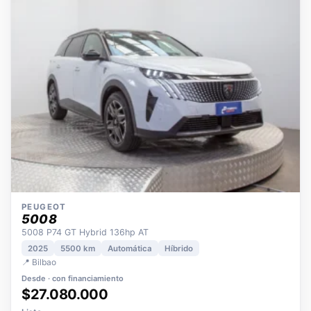
OPORTUNIDAD
ECO
POCOS KM
ÚNICO DUEÑO
PEUGEOT
5008
5008 P74 GT Hybrid 136hp AT
2025
5500 km
Automática
Híbrido
📍 Bilbao
Desde · con financiamiento
$27.080.000