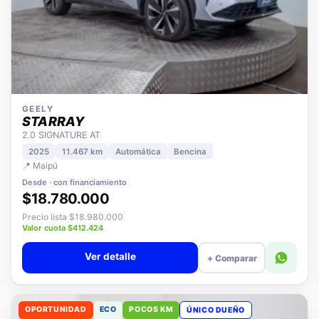
GEELY
STARRAY
2.0 SIGNATURE AT
2025
11.467 km
Automática
Bencina
📍 Maipú
Desde · con financiamiento
$18.780.000
Precio lista $18.980.000
Valor cuota $412.424
Ver detalle
+ Comparar