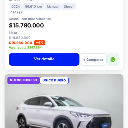
XE 4X2 2.3 MT
2024
56.610 km
Manual
Diesel
📍 Maipú
Desde · con financiamiento
$15.780.000
Lista
$16.980.000
$15.980.000
−6%
Valor cuota $347.864
Ver detalle
+ Comparar
NUEVO INGRESO
ÚNICO DUEÑO