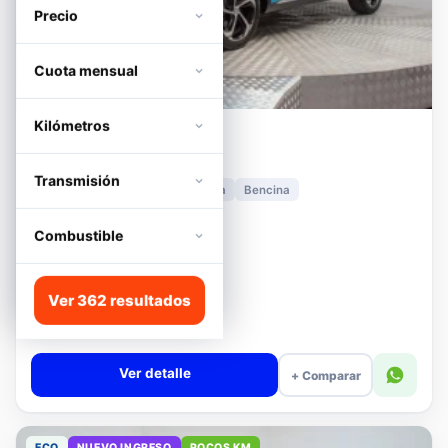
Precio
Cuota mensual
Kilómetros
MG
HS
1.5T DCT TROPHY
Transmisión
2024
11.278 km
Automática
Bencina
📍 Irarrázaval
Desde · con financiamiento
Combustible
$12.480.000
Lista
Ver 362 resultados
$13.180.000
$12.680.000
−4%
Valor cuota $294.317
Ver detalle
+ Comparar