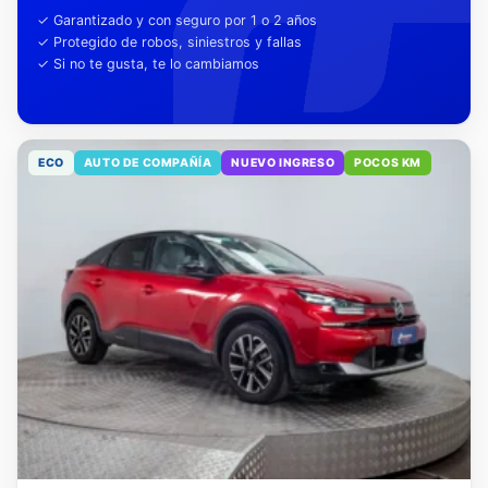
tu tranquilidad
✓ Garantizado y con seguro por 1 o 2 años
✓ Protegido de robos, siniestros y fallas
✓ Si no te gusta, te lo cambiamos
ECO
AUTO DE COMPAÑÍA
NUEVO INGRESO
POCOS KM