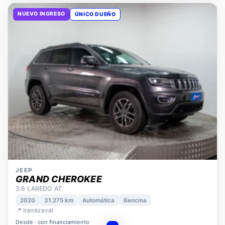
NUEVO INGRESO
ÚNICO DUEÑO
JEEP
GRAND CHEROKEE
3.6 LAREDO AT
2020
31.275 km
Automática
Bencina
📍 Irarrázaval