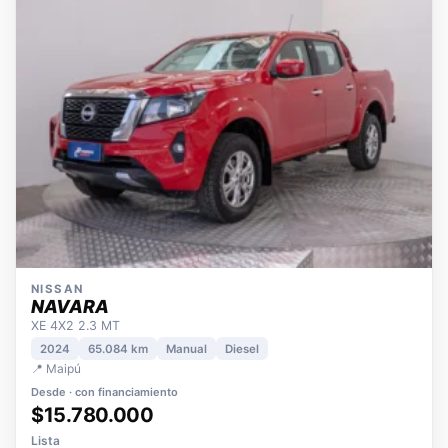
NISSAN
NAVARA
XE 4X2 2.3 MT
2024
65.084 km
Manual
Diesel
📍 Maipú
Desde · con financiamiento
$15.780.000