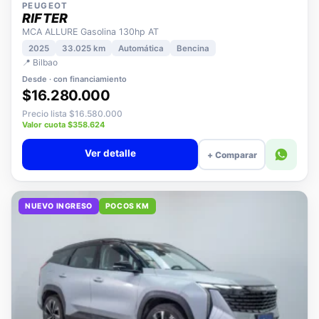
PEUGEOT
RIFTER
MCA ALLURE Gasolina 130hp AT
2025
33.025 km
Automática
Bencina
📍 Bilbao
Desde · con financiamiento
$16.280.000
Precio lista $16.580.000
Valor cuota $358.624
Ver detalle
+ Comparar
NUEVO INGRESO
POCOS KM