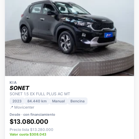
KIA
SONET
SONET 1.5 EX FULL PLUS AC MT
2023
84.440 km
Manual
Bencina
📍 Movicenter
Desde · con financiamiento
$13.080.000
Precio lista $13.280.000