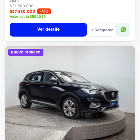
Lista
$31.580.000
$27.480.000
−13%
Valor cuota $591.039
Ver detalle
+ Comparar
NUEVO INGRESO