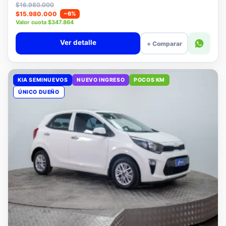
Lista
$16.980.000
$15.980.000
−6%
Valor cuota $347.864
Ver detalle
+ Comparar
KIA SEMINUEVOS
NUEVO INGRESO
POCOS KM
ÚNICO DUEÑO