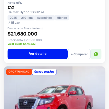
CITROËN
C4
C4 Max Hybrid 136HP AT
2025
2101 km
Automática
Híbrido
📍 Bilbao
Desde · con financiamiento
$21.680.000
Precio lista $21.980.000
Valor cuota $474.832
Ver detalle
+ Comparar
OPORTUNIDAD
ÚNICO DUEÑO