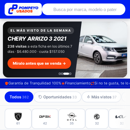
Autos usados con garantía de conce
EXCLUSIVO POMPEYO USADOS
Pompeyo
Garantía Total
Todos nuestros autos salen con 3 meses de
garantía incluida. Súmale 12 o 24 meses con
seguro automotriz y asistencia en ruta.
Mira cómo los preparamos →
Garantía de Tranquilidad 100%
Financiamiento
Si no te gusta, te l
Todos
Oportunidades
Más vistos
362
33
37
61
42
35
32
32