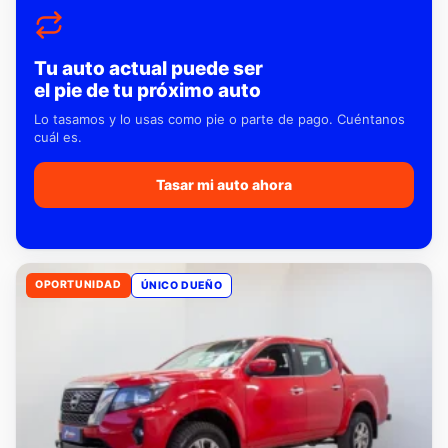
Tu auto actual puede ser
el pie de tu próximo auto
Lo tasamos y lo usas como pie o parte de pago. Cuéntanos
cuál es.
Tasar mi auto ahora
OPORTUNIDAD
ÚNICO DUEÑO