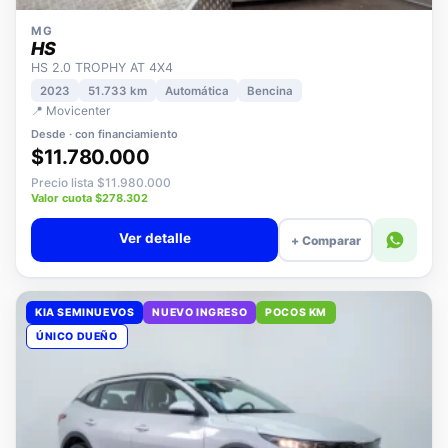
MG
HS
HS 2.0 TROPHY AT 4X4
2023
51.733 km
Automática
Bencina
📍 Movicenter
Desde · con financiamiento
$11.780.000
Precio lista $11.980.000
Valor cuota $278.302
Ver detalle
+ Comparar
KIA SEMINUEVOS
NUEVO INGRESO
POCOS KM
ÚNICO DUEÑO