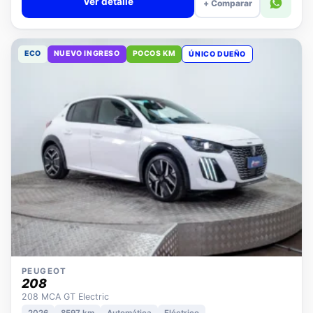
Ver detalle
+ Comparar
ECO
NUEVO INGRESO
POCOS KM
ÚNICO DUEÑO
PEUGEOT
208
208 MCA GT Electric