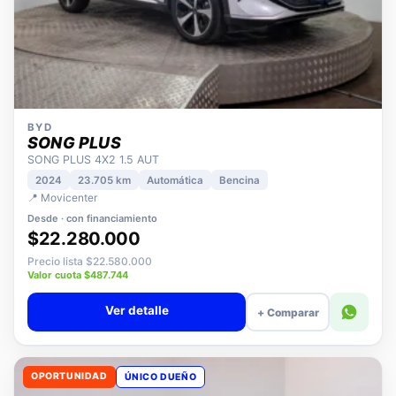
BYD
SONG PLUS
SONG PLUS 4X2 1.5 AUT
2024
23.705 km
Automática
Bencina
📍 Movicenter
Desde · con financiamiento
$22.280.000
Precio lista $22.580.000
Valor cuota $487.744
Ver detalle
+ Comparar
OPORTUNIDAD
ÚNICO DUEÑO