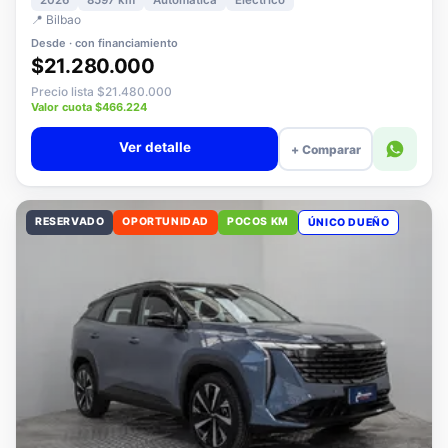
2026
8597 km
Automática
Eléctrico
📍 Bilbao
Desde · con financiamiento
$21.280.000
Precio lista $21.480.000
Valor cuota $466.224
Ver detalle
+ Comparar
RESERVADO
OPORTUNIDAD
POCOS KM
ÚNICO DUEÑO