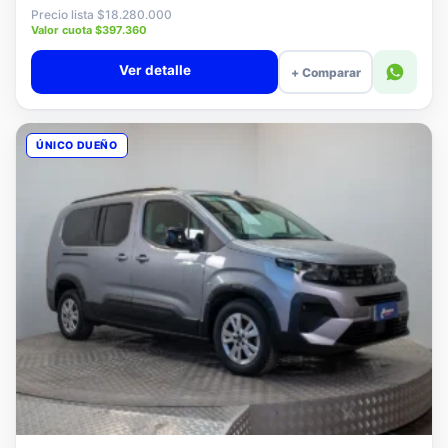
$18.080.000
Precio lista $18.280.000
Valor cuota $397.360
Ver detalle
+ Comparar
ÚNICO DUEÑO