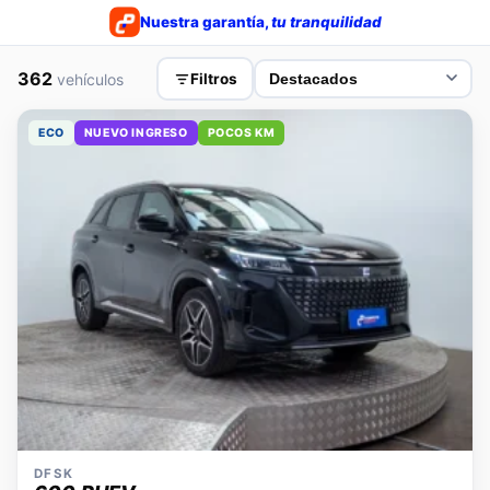
Nuestra garantía,
tu tranquilidad
362
vehículos
Filtros
ECO
NUEVO INGRESO
POCOS KM