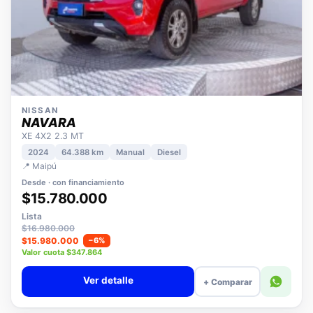
NISSAN
NAVARA
XE 4X2 2.3 MT
2024
64.388 km
Manual
Diesel
📍 Maipú
Desde · con financiamiento
$15.780.000
Lista
$16.980.000
$15.980.000
−6%
Valor cuota $347.864
Ver detalle
+ Comparar