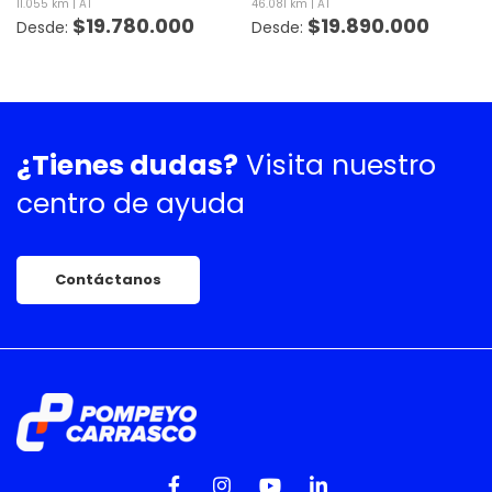
11.055 km
AT
46.081 km
AT
$
19.780.000
$
19.890.000
¿Tienes dudas?
Visita nuestro
centro de ayuda
Contáctanos