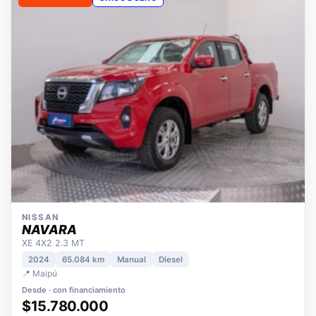
OPORTUNIDAD
ÚNICO DUEÑO
NISSAN
NAVARA
XE 4X2 2.3 MT
2024
65.084 km
Manual
Diesel
📍 Maipú
Desde · con financiamiento