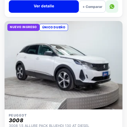
Ver detalle
+ Comparar
NUEVO INGRESO
ÚNICO DUEÑO
PEUGEOT
3008