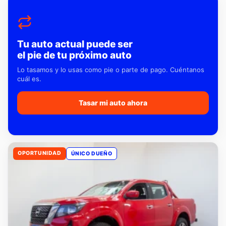
Tu auto actual puede ser
el pie de tu próximo auto
Lo tasamos y lo usas como pie o parte de pago. Cuéntanos
cuál es.
Tasar mi auto ahora
OPORTUNIDAD
ÚNICO DUEÑO