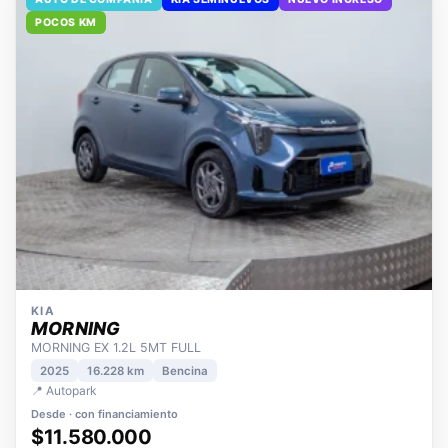
AUTO DE COMPAÑÍA
KIA SEMINUEVOS
NUEVO INGRESO
POCOS KM
KIA
MORNING
MORNING EX 1.2L 5MT FULL
2025
16.228 km
Bencina
📍 Autopark
Desde · con financiamiento