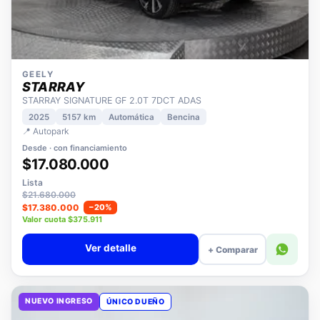
GEELY
STARRAY
STARRAY SIGNATURE GF 2.0T 7DCT ADAS
2025
5157 km
Automática
Bencina
📍 Autopark
Desde · con financiamiento
$17.080.000
Lista
$21.680.000
$17.380.000
−20%
Valor cuota $375.911
Ver detalle
+ Comparar
NUEVO INGRESO
ÚNICO DUEÑO