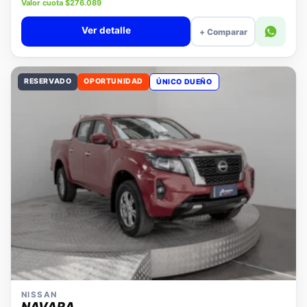
Precio lista $11.880.000
Valor cuota $276.089
Ver detalle
+ Comparar
RESERVADO
OPORTUNIDAD
ÚNICO DUEÑO