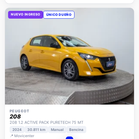
NUEVO INGRESO
ÚNICO DUEÑO
PEUGEOT
208
208 1.2 ACTIVE PACK PURETECH 75 MT
2024
30.811 km
Manual
Bencina