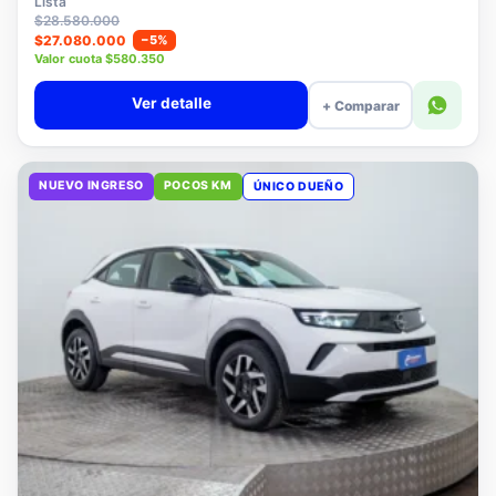
Lista
$28.580.000
$27.080.000
−5%
Valor cuota $580.350
Ver detalle
+ Comparar
NUEVO INGRESO
POCOS KM
ÚNICO DUEÑO