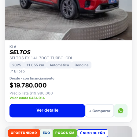
KIA
SELTOS
SELTOS EX 1.4L 7DCT TURBO-GDI
2025
11.055 km
Automática
Bencina
📍 Bilbao
Desde · con financiamiento
$19.780.000
Precio lista $19.980.000
Valor cuota $434.014
Ver detalle
+ Comparar