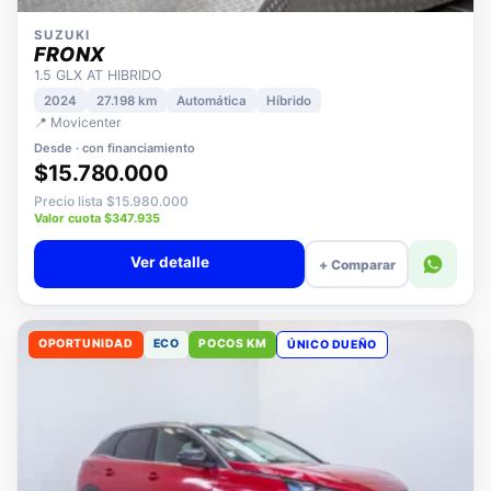
SUZUKI
FRONX
1.5 GLX AT HIBRIDO
2024
27.198 km
Automática
Híbrido
📍 Movicenter
Desde · con financiamiento
$15.780.000
Precio lista $15.980.000
Valor cuota $347.935
Ver detalle
+ Comparar
OPORTUNIDAD
ECO
POCOS KM
ÚNICO DUEÑO