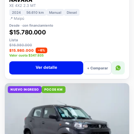
NISSAN
NAVARA
XE 4X2 2.3 MT
2024
56.610 km
Manual
Diesel
📍 Maipú
Desde · con financiamiento
$15.780.000
Lista
$16.980.000
$15.980.000
−6%
Valor cuota $347.935
Ver detalle
+ Comparar
NUEVO INGRESO
POCOS KM