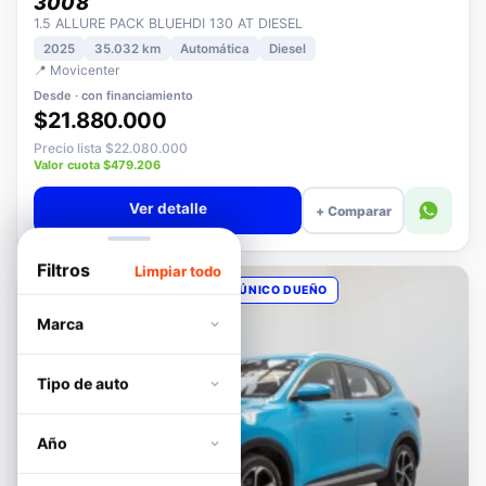
PEUGEOT
3008
1.5 ALLURE PACK BLUEHDI 130 AT DIESEL
2025
35.032 km
Automática
Diesel
📍 Movicenter
Desde · con financiamiento
$21.880.000
Precio lista $22.080.000
Valor cuota $479.206
Ver detalle
+ Comparar
Filtros
Limpiar todo
OPORTUNIDAD
POCOS KM
ÚNICO DUEÑO
Marca
Tipo de auto
Año