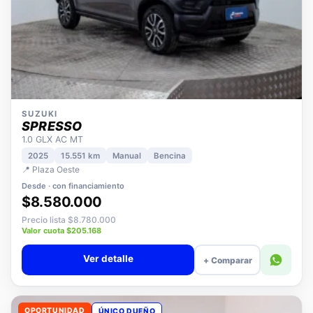
SUZUKI
SPRESSO
1.0 GLX AC MT
2025
15.551 km
Manual
Bencina
📍 Plaza Oeste
Desde · con financiamiento
$8.580.000
Precio lista $8.780.000
Valor cuota $205.168
Ver detalle
+ Comparar