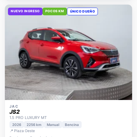
NUEVO INGRESO
POCOS KM
ÚNICO DUEÑO
JAC
JS2
1.5 PRO LUXURY MT
2026
2256 km
Manual
Bencina
📍 Plaza Oeste