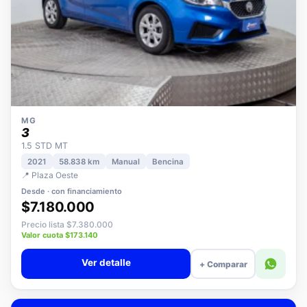
MG
3
1.5 STD MT
2021
58.838 km
Manual
Bencina
📍 Plaza Oeste
Desde · con financiamiento
$7.180.000
Precio lista $7.380.000
Valor cuota $173.140
Ver detalle
+ Comparar