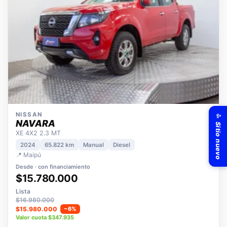
✨ Sitio nuevo
NISSAN
NAVARA
XE 4X2 2.3 MT
2024
65.822 km
Manual
Diesel
📍 Maipú
Desde · con financiamiento
$15.780.000
Lista
$16.980.000
$15.980.000
−6%
Valor cuota $347.935