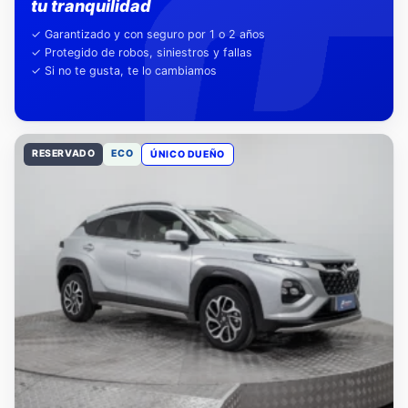
Nuestra garantía,
tu tranquilidad
✓ Garantizado y con seguro por 1 o 2 años
✓ Protegido de robos, siniestros y fallas
✓ Si no te gusta, te lo cambiamos
RESERVADO
ECO
ÚNICO DUEÑO