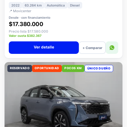
3008 1.5 ALLURE PACK BLUEHDI 130 AT DIESEL
2022
63.264 km
Automática
Diesel
📍 Movicenter
Desde · con financiamiento
$17.380.000
Precio lista $17.580.000
Valor cuota $382.367
Ver detalle
+ Comparar
RESERVADO
OPORTUNIDAD
POCOS KM
ÚNICO DUEÑO