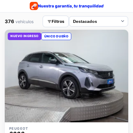
Nuestra garantía,
tu tranquilidad
376
vehículos
Filtros
NUEVO INGRESO
ÚNICO DUEÑO