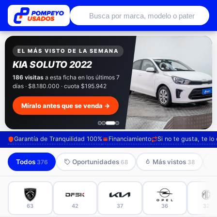
Autos usados con garantía de conce
EXCLUSIVO POMPEYO USADOS
Pompeyo
Garantía Total
Todos nuestros autos salen con 3 meses de
garantía incluida. Súmale 12 o 24 meses con
seguro automotriz y asistencia en ruta.
Mira cómo los preparamos →
Garantía de Tranquilidad 100%
Financiamiento
Si no te gusta, te l
Todos
Oportunidades
Más vistos
376
68
38
63
42
37
36
32