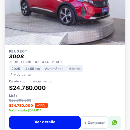
PEUGEOT
3008
3008 HYBRID 300 4X4 1.6 AUT
2025
4455 km
Automática
Híbrido
📍 Movicenter
Desde · con financiamiento
$24.780.000
Lista
$28.980.000
$24.780.000
−14%
Valor cuota $541.614
Ver detalle
+ Comparar