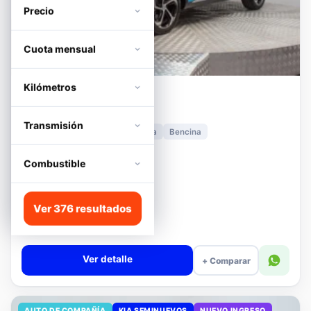
Precio
Cuota mensual
Kilómetros
MG
HS
1.5T DCT TROPHY
Transmisión
2024
11.278 km
Automática
Bencina
📍 Irarrázaval
Desde · con financiamiento
Combustible
$11.680.000
Lista
Ver 376 resultados
$13.180.000
$12.680.000
−4%
Valor cuota $276.089
Ver detalle
+ Comparar