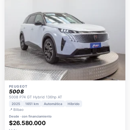
OPORTUNIDAD
ECO
POCOS KM
ÚNICO DUEÑO
PEUGEOT
5008
5008 P74 GT Hybrid 136hp AT
2025
1651 km
Automática
Híbrido
📍 Bilbao
Desde · con financiamiento
$26.580.000