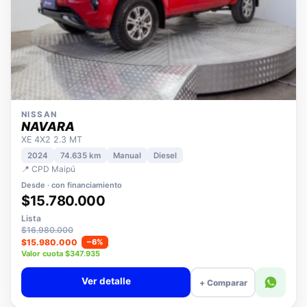
NISSAN
NAVARA
XE 4X2 2.3 MT
2024
74.635 km
Manual
Diesel
📍 CPD Maipú
Desde · con financiamiento
$15.780.000
Lista
$16.980.000
$15.980.000
−6%
Valor cuota $347.935
Ver detalle
+ Comparar