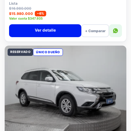
$15.780.000
Lista
$16.980.000
$15.980.000
−6%
Valor cuota $347.935
Ver detalle
+ Comparar
RESERVADO
ÚNICO DUEÑO