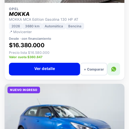
OPEL
MOKKA
MOKKA MCA Edition Gasolina 130 HP AT
2026
3680 km
Automática
Bencina
📍 Movicenter
Desde · con financiamiento
$16.380.000
Precio lista $16.580.000
Valor cuota $360.847
Ver detalle
+ Comparar
NUEVO INGRESO