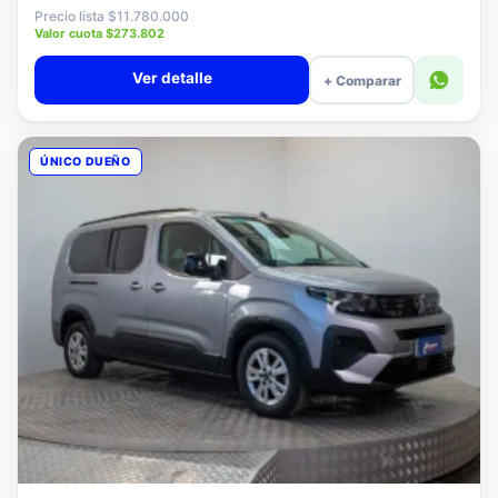
$11.580.000
Precio lista $11.780.000
Valor cuota $273.802
Ver detalle
+ Comparar
ÚNICO DUEÑO