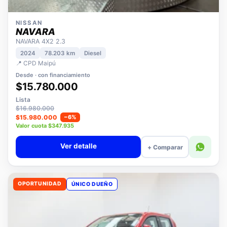
NISSAN
NAVARA
NAVARA 4X2 2.3
2024
78.203 km
Diesel
📍 CPD Maipú
Desde · con financiamiento
$15.780.000
Lista
$16.980.000
$15.980.000
−6%
Valor cuota $347.935
Ver detalle
+ Comparar
OPORTUNIDAD
ÚNICO DUEÑO