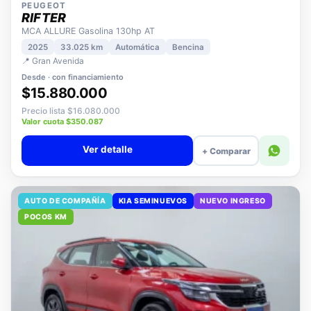
PEUGEOT
RIFTER
MCA ALLURE Gasolina 130hp AT
2025
33.025 km
Automática
Bencina
📍 Gran Avenida
Desde · con financiamiento
$15.880.000
Precio lista $16.080.000
Valor cuota $350.087
Ver detalle
+ Comparar
AUTO DE COMPAÑÍA
KIA SEMINUEVOS
NUEVO INGRESO
POCOS KM