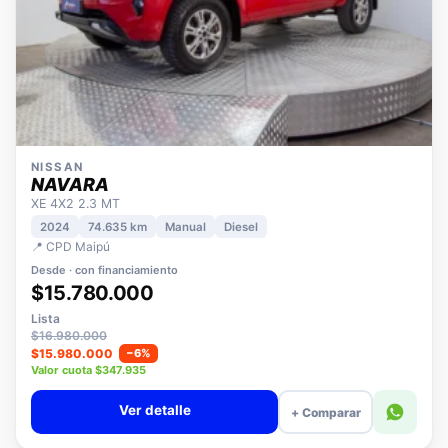
NISSAN
NAVARA
XE 4X2 2.3 MT
2024
74.635 km
Manual
Diesel
📍 CPD Maipú
Desde · con financiamiento
$15.780.000
Lista
$16.980.000
$15.980.000
−6%
Valor cuota $347.935
Ver detalle
+ Comparar