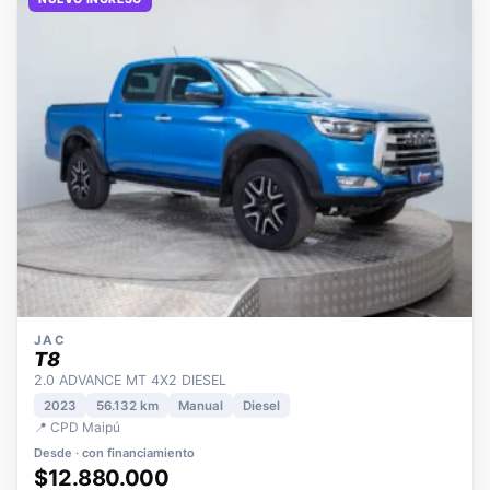
NUEVO INGRESO
JAC
T8
2.0 ADVANCE MT 4X2 DIESEL
2023
56.132 km
Manual
Diesel
📍 CPD Maipú
Desde · con financiamiento