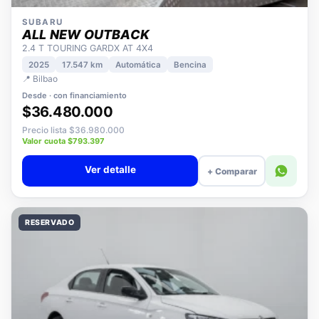
SUBARU
ALL NEW OUTBACK
2.4 T TOURING GARDX AT 4X4
2025
17.547 km
Automática
Bencina
📍 Bilbao
Desde · con financiamiento
$36.480.000
Precio lista $36.980.000
Valor cuota $793.397
Ver detalle
+ Comparar
RESERVADO