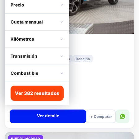
Precio
Cuota mensual
Kilómetros
MG
HS
1.5T DCT TROPHY
Transmisión
2024
11.278 km
Automática
Bencina
📍 Irarrázaval
Desde · con financiamiento
Combustible
$11.680.000
Lista
Ver 382 resultados
$13.180.000
$12.680.000
−4%
Valor cuota $276.089
Ver detalle
+ Comparar