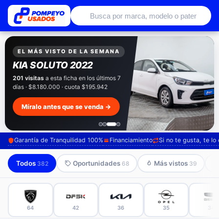
Autos usados con garantía de conce
EXCLUSIVO POMPEYO USADOS
Pompeyo
Garantía Total
Todos nuestros autos salen con 3 meses de
garantía incluida. Súmale 12 o 24 meses con
seguro automotriz y asistencia en ruta.
Mira cómo los preparamos →
Garantía de Tranquilidad 100%
Financiamiento
Si no te gusta, te l
Todos
Oportunidades
Más vistos
382
68
39
64
42
36
35
34