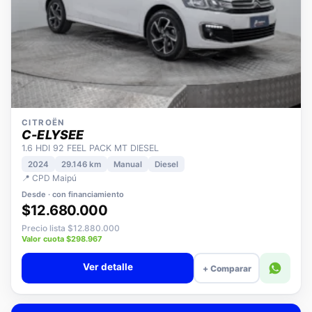
CITROËN
C-ELYSEE
1.6 HDI 92 FEEL PACK MT DIESEL
2024
29.146 km
Manual
Diesel
📍 CPD Maipú
Desde · con financiamiento
$12.680.000
Precio lista $12.880.000
Valor cuota $298.967
Ver detalle
+ Comparar