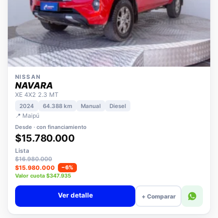
NISSAN
NAVARA
XE 4X2 2.3 MT
2024
64.388 km
Manual
Diesel
📍 Maipú
Desde · con financiamiento
$15.780.000
Lista
$16.980.000
$15.980.000
−6%
Valor cuota $347.935
Ver detalle
+ Comparar