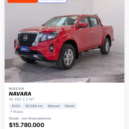
OPORTUNIDAD
ÚNICO DUEÑO
NISSAN
NAVARA
XE 4X2 2.3 MT
2024
65.084 km
Manual
Diesel
📍 Maipú
Desde · con financiamiento