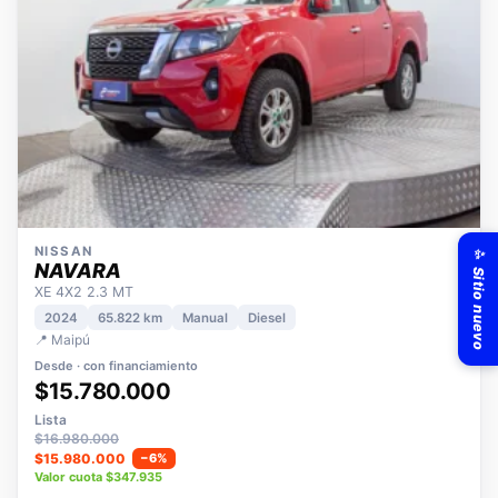
✨ Sitio nuevo
NISSAN
NAVARA
XE 4X2 2.3 MT
2024
65.822 km
Manual
Diesel
📍 Maipú
Desde · con financiamiento
$15.780.000
Lista
$16.980.000
$15.980.000
−6%
Valor cuota $347.935