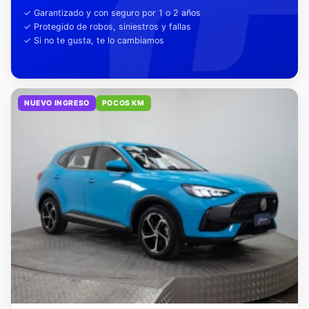
tu tranquilidad
✓ Garantizado y con seguro por 1 o 2 años
✓ Protegido de robos, siniestros y fallas
✓ Si no te gusta, te lo cambiamos
NUEVO INGRESO
POCOS KM