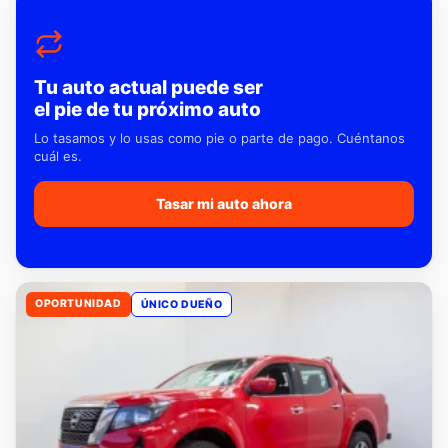
Tu auto actual puede ser
el pie de tu próximo auto
Lo tasamos y lo usas como pie o parte de pago. Cuéntanos
cuál es.
Tasar mi auto ahora
OPORTUNIDAD
ÚNICO DUEÑO