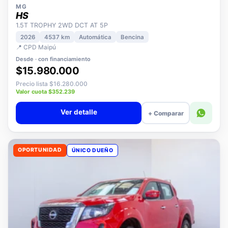
MG
HS
1.5T TROPHY 2WD DCT AT 5P
2026
4537 km
Automática
Bencina
📍 CPD Maipú
Desde · con financiamiento
$15.980.000
Precio lista $16.280.000
Valor cuota $352.239
Ver detalle
+ Comparar
OPORTUNIDAD
ÚNICO DUEÑO