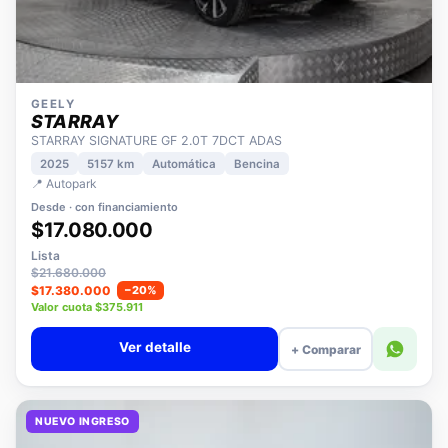
GEELY
STARRAY
STARRAY SIGNATURE GF 2.0T 7DCT ADAS
2025
5157 km
Automática
Bencina
📍 Autopark
Desde · con financiamiento
$17.080.000
Lista
$21.680.000
$17.380.000
−20%
Valor cuota $375.911
Ver detalle
+ Comparar
NUEVO INGRESO