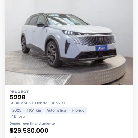
OPORTUNIDAD
ECO
POCOS KM
ÚNICO DUEÑO
PEUGEOT
5008
5008 P74 GT Hybrid 136hp AT
2025
1651 km
Automática
Híbrido
📍 Bilbao
Desde · con financiamiento
$26.580.000