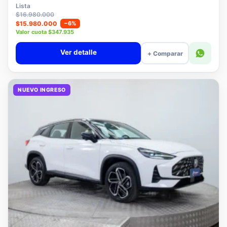
$15.780.000
Lista
$16.980.000
$15.980.000
−6%
Valor cuota $347.935
Ver detalle
+ Comparar
NUEVO INGRESO