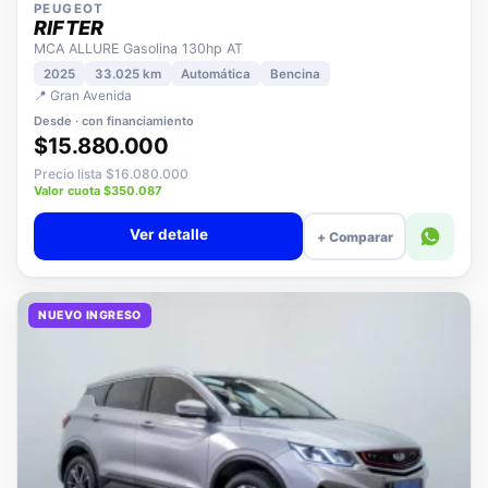
PEUGEOT
RIFTER
MCA ALLURE Gasolina 130hp AT
2025
33.025 km
Automática
Bencina
📍 Gran Avenida
Desde · con financiamiento
$15.880.000
Precio lista $16.080.000
Valor cuota $350.087
Ver detalle
+ Comparar
NUEVO INGRESO