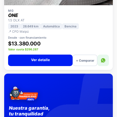
MG
ONE
1.5 DLX AT
2023
28.649 km
Automática
Bencina
📍 CPD Maipú
Desde · con financiamiento
$13.380.000
Valor cuota $296.287
Ver detalle
+ Comparar
Nuestra garantía,