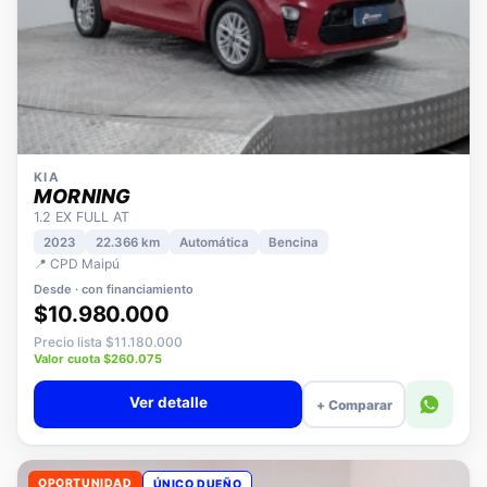
KIA
MORNING
1.2 EX FULL AT
2023
22.366 km
Automática
Bencina
📍 CPD Maipú
Desde · con financiamiento
$10.980.000
Precio lista $11.180.000
Valor cuota $260.075
Ver detalle
+ Comparar