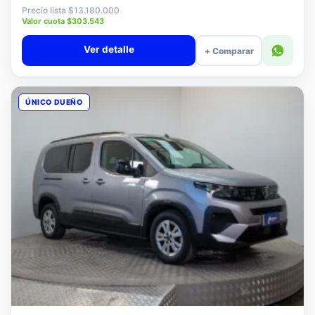
$12.880.000
Precio lista $13.180.000
Valor cuota $303.543
Ver detalle
+ Comparar
ÚNICO DUEÑO