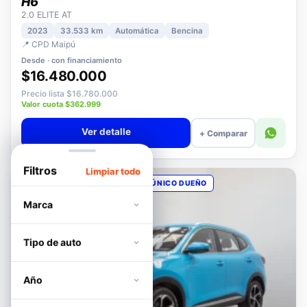
HAVAL
H6
2.0 ELITE AT
2023
33.533 km
Automática
Bencina
📍 CPD Maipú
Desde · con financiamiento
$16.480.000
Precio lista $16.780.000
Valor cuota $362.999
Ver detalle
+ Comparar
Filtros
Limpiar todo
OPORTUNIDAD
POCOS KM
ÚNICO DUEÑO
Marca
Tipo de auto
Año