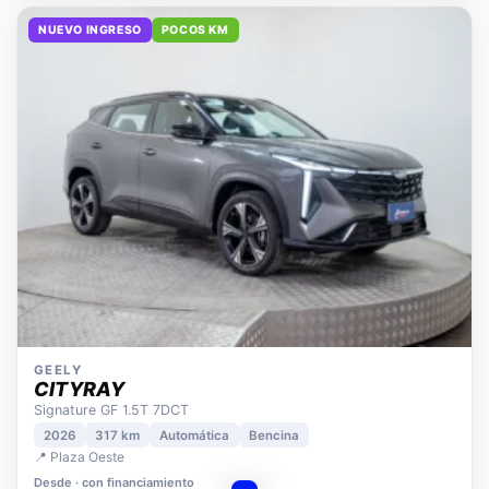
NUEVO INGRESO
POCOS KM
GEELY
CITYRAY
Signature GF 1.5T 7DCT
2026
317 km
Automática
Bencina
📍 Plaza Oeste