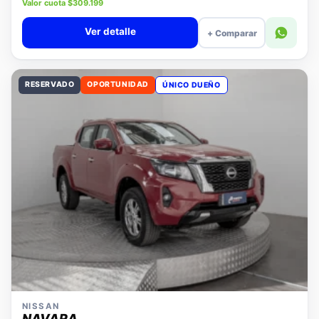
Precio lista $14.280.000
Valor cuota $309.199
Ver detalle
+ Comparar
RESERVADO
OPORTUNIDAD
ÚNICO DUEÑO