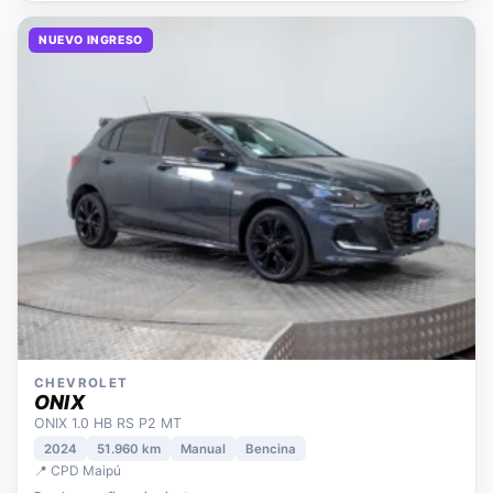
NUEVO INGRESO
CHEVROLET
ONIX
ONIX 1.0 HB RS P2 MT
2024
51.960 km
Manual
Bencina
📍 CPD Maipú