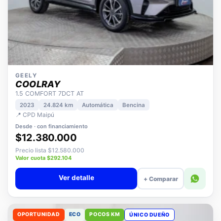
GEELY
COOLRAY
1.5 COMFORT 7DCT AT
2023
24.824 km
Automática
Bencina
📍 CPD Maipú
Desde · con financiamiento
$12.380.000
Precio lista $12.580.000
Valor cuota $292.104
Ver detalle
+ Comparar