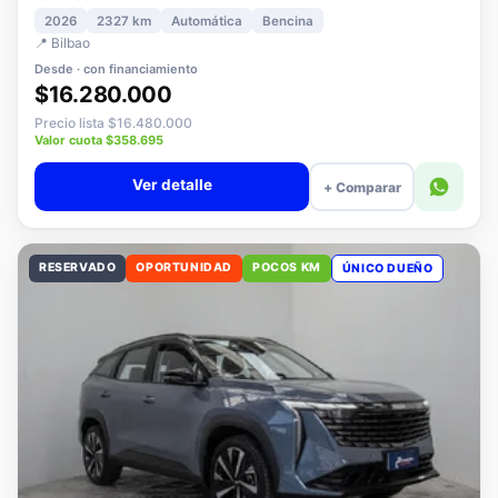
1.5 PLUS ELITE AT
2026
2327 km
Automática
Bencina
📍 Bilbao
Desde · con financiamiento
$16.280.000
Precio lista $16.480.000
Valor cuota $358.695
Ver detalle
+ Comparar
RESERVADO
OPORTUNIDAD
POCOS KM
ÚNICO DUEÑO