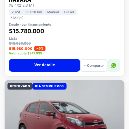
NISSAN
NAVARA
XE 4X2 2.3 MT
2024
56.610 km
Manual
Diesel
📍 Maipú
Desde · con financiamiento
$15.780.000
Lista
$16.980.000
$15.980.000
−6%
Valor cuota $347.935
Ver detalle
+ Comparar
RESERVADO
KIA SEMINUEVOS