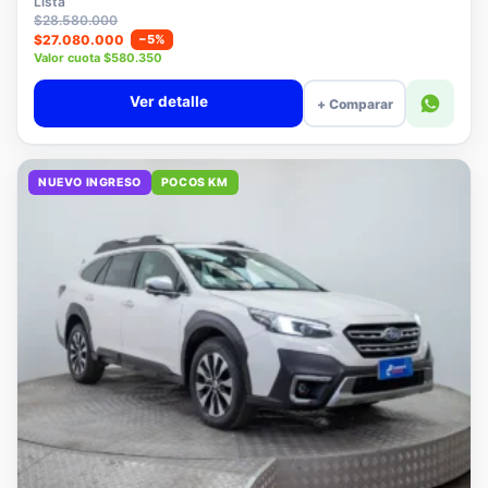
Lista
$28.580.000
$27.080.000
−5%
Valor cuota $580.350
Ver detalle
+ Comparar
NUEVO INGRESO
POCOS KM