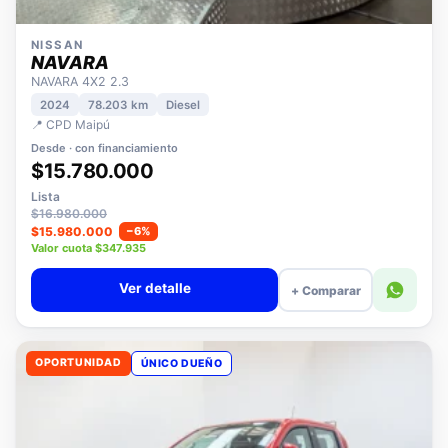
NISSAN
NAVARA
NAVARA 4X2 2.3
2024
78.203 km
Diesel
📍 CPD Maipú
Desde · con financiamiento
$15.780.000
Lista
$16.980.000
$15.980.000
−6%
Valor cuota $347.935
Ver detalle
+ Comparar
OPORTUNIDAD
ÚNICO DUEÑO